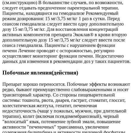
(см.инструкцию) В большинстве случаев, по возможности,
следует отдавать предпочтение парентеральной терапии.
Пациенты, находящиеся на гемодиализе Рекомендуемый
режим дозирования: 15 мг/3,75 мг/кг 1 раз в сутки. Перед
сеансом гемодиализа следует ввести одну дополнительную
дозу 15 мг/3,75 мг/кг. Для восстановления концентраций
активных компонентов препарата Экоклав® в крови вторую
дополнительную дозу 15 мг/3,75 мг/кг следует ввести после
сеанса гемодиализа. Пациенты с нарушением функции
печени Лечение проводят с осторожностью, регулярно
осуществляют мониторинг функции печени. Недостаточно
данных для изменения в рекомендации доз у таких пациентов.
Побочные явления(действия)
Препарат хорошо переносится. Побочные эффекты возникают
редко, бывают преимущественно слабовыраженными и носят
транзиторный характер. Со стороны пищеварительной
системы: тошнота, рвота, диарея, гастрит, стоматит, глоссит,
холестатическая желтуха, гепатит, печеночная
недостаточность (чаще у пожилых, мужчин, при длительной
терапии), колит (включая псевдомембранозный), черный
"волосатый" язык, потемнение зубной эмали, повышение
активности "печеночных" трансаминаз, увеличение
содержания билирубина и активности щелочной фосфатазы.