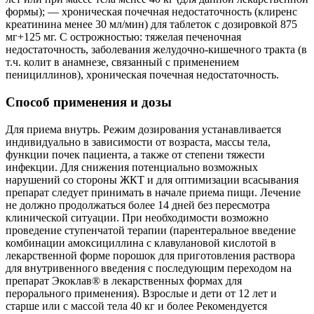
формы); — хроническая почечная недостаточность (клиренс
креатинина менее 30 мл/мин) для таблеток с дозировкой 875
мг+125 мг. С острожностью: тяжелая печеночная
недостаточность, заболевания желудочно-кишечного тракта (в
т.ч. колит в анамнезе, связанный с применением
пенициллинов), хроническая почечная недостаточность.
Способ применения и дозы
Для приема внутрь. Режим дозирования устанавливается
индивидуально в зависимости от возраста, массы тела,
функции почек пациента, а также от степени тяжести
инфекции. Для снижения потенциально возможных
нарушений со стороны ЖКТ и для оптимизации всасывания
препарат следует принимать в начале приема пищи. Лечение
не должно продолжаться более 14 дней без пересмотра
клинической ситуации. При необходимости возможно
проведение ступенчатой терапии (парентеральное введение
комбинации амоксициллина с клавулановой кислотой в
лекарственной форме порошок для приготовления раствора
для внутривенного введения с последующим переходом на
препарат Экоклав® в лекарственных формах для
перорального применения). Взрослые и дети от 12 лет и
старше или с массой тела 40 кг и более Рекомендуется