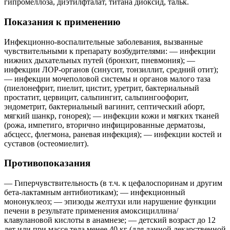
гипромеллоза, диэтилфталат, титана диоксид, тальк.
Показания к применению
Инфекционно-воспалительные заболевания, вызванные
чувствительными к препарату возбудителями: — инфекции
нижних дыхательных путей (бронхит, пневмония); —
инфекции ЛОР-органов (синусит, тонзиллит, средний отит);
— инфекции мочеполовой системы и органов малого таза
(пиелонефрит, пиелит, цистит, уретрит, бактериальный
простатит, цервицит, сальпингит, сальпингоофорит,
эндометрит, бактериальный вагинит, септический аборт,
мягкий шанкр, гонорея); — инфекции кожи и мягких тканей
(рожа, импетиго, вторично инфицированные дерматозы,
абсцесс, флегмона, раневая инфекция); — инфекции костей и
суставов (остеомиелит).
Противопоказания
— Гиперчувствительность (в т.ч. к цефалоспоринам и другим
бета-лактамным антибиотикам); — инфекционный
мононуклеоз; — эпизоды желтухи или нарушение функции
печени в результате применения амоксициллина/
клавулановой кислоты в анамнезе; — детский возраст до 12
лет или при массе тела менее 40 кг (для данной лекарственной