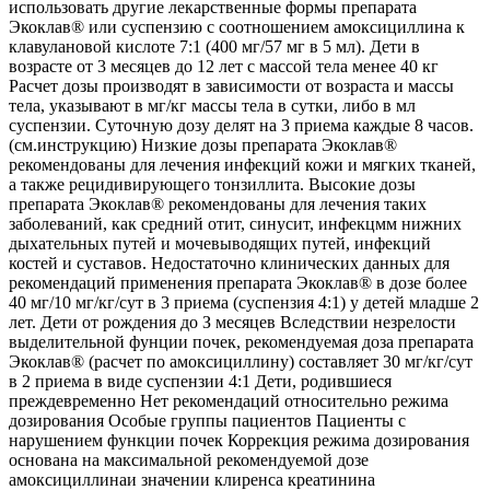
использовать другие лекарственные формы препарата
Экоклав® или суспензию с соотношением амоксициллина к
клавулановой кислоте 7:1 (400 мг/57 мг в 5 мл). Дети в
возрасте от 3 месяцев до 12 лет с массой тела менее 40 кг
Расчет дозы производят в зависимости от возраста и массы
тела, указывают в мг/кг массы тела в сутки, либо в мл
суспензии. Суточную дозу делят на 3 приема каждые 8 часов.
(см.инструкцию) Низкие дозы препарата Экоклав®
рекомендованы для лечения инфекций кожи и мягких тканей,
а также рецидивирующего тонзиллита. Высокие дозы
препарата Экоклав® рекомендованы для лечения таких
заболеваний, как средний отит, синусит, инфекцмм нижних
дыхательных путей и мочевыводящих путей, инфекций
костей и суставов. Недостаточно клинических данных для
рекомендаций применения препарата Экоклав® в дозе более
40 мг/10 мг/кг/сут в 3 приема (суспензия 4:1) у детей младше 2
лет. Дети от рождения до З месяцев Вследствии незрелости
выделительной фунции почек, рекомендуемая доза препарата
Экоклав® (расчет по амоксициллину) составляет 30 мг/кг/сут
в 2 приема в виде суспензии 4:1 Дети, родившиеся
преждевременно Нет рекомендаций относительно режима
дозирования Особые группы пациентов Пациенты с
нарушением функции почек Коррекция режима дозирования
основана на максимальной рекомендуемой дозе
амоксициллинаи значении клиренса креатинина