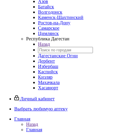
Азов
Батайск
Волгодонск
Каменск-Шахтинский
Ростов-на-Дону
Самарское
Цимлянск
Республика Дагестан
Назад
Дагестанские Огни
Дербент
Избербаш
Каспийск
Кизляр
Махачкала
Хасавюрт
Личный кабинет
Выбрать любимую аптеку
Главная
Назад
Главная