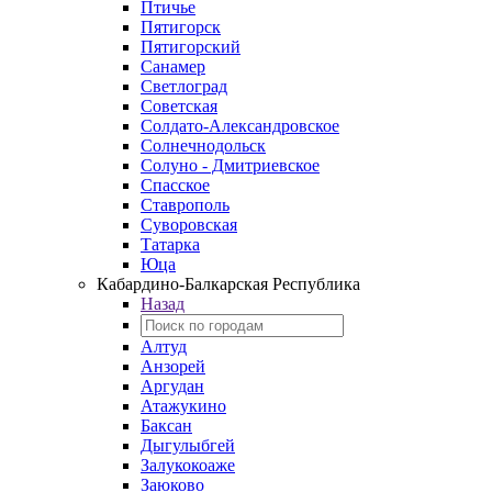
Птичье
Пятигорск
Пятигорский
Санамер
Светлоград
Советская
Солдато-Александровское
Солнечнодольск
Солуно - Дмитриевское
Спасское
Ставрополь
Суворовская
Татарка
Юца
Кабардино‑Балкарская Республика
Назад
Алтуд
Анзорей
Аргудан
Атажукино
Баксан
Дыгулыбгей
Залукокоаже
Заюково