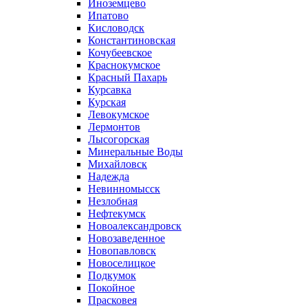
Иноземцево
Ипатово
Кисловодск
Константиновская
Кочубеевское
Краснокумское
Красный Пахарь
Курсавка
Курская
Левокумское
Лермонтов
Лысогорская
Минеральные Воды
Михайловск
Надежда
Невинномысск
Незлобная
Нефтекумск
Новоалександровск
Новозаведенное
Новопавловск
Новоселицкое
Подкумок
Покойное
Прасковея