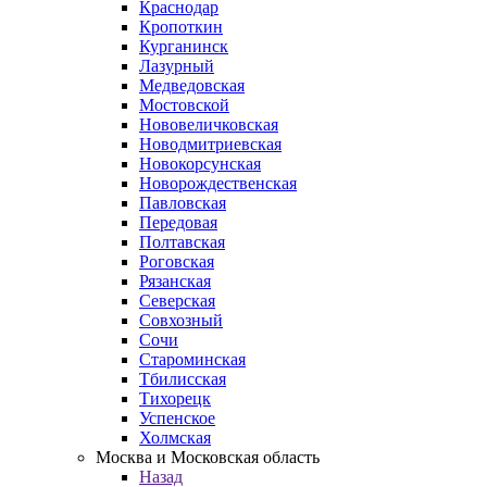
Краснодар
Кропоткин
Курганинск
Лазурный
Медведовская
Мостовской
Нововеличковская
Новодмитриевская
Новокорсунская
Новорождественская
Павловская
Передовая
Полтавская
Роговская
Рязанская
Северская
Совхозный
Сочи
Староминская
Тбилисская
Тихорецк
Успенское
Холмская
Москва и Московская область
Назад