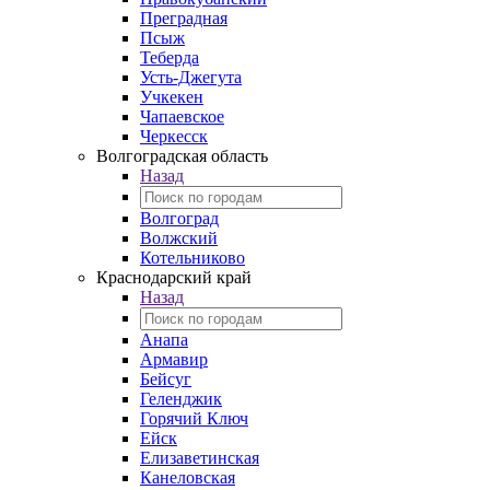
Преградная
Псыж
Теберда
Усть-Джегута
Учкекен
Чапаевское
Черкесск
Волгоградская область
Назад
Волгоград
Волжский
Котельниково
Краснодарский край
Назад
Анапа
Армавир
Бейсуг
Геленджик
Горячий Ключ
Ейск
Елизаветинская
Канеловская