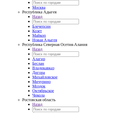
Москва
Республика Адыгея
Назад
Блечепсин
Козет
Майкоп
Новая Адыгея
Республика Северная Осетия-Алания
Назад
Алагир
Беслан
Владикавказ
Дигора
Михайловское
Мичурино
Моздок
Октябрьское
Чикола
Ростовская область
Назад