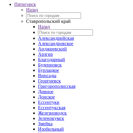
Пятигорск
Назад
Ставропольский край
Назад
Александрийская
Александровское
Анджиевский
Арзгир
Благодарный
Буденновск
Бурлацкое
Винсады
Георгиевск
Григорополисская
Дивное
Донское
Ессентуки
Ессентукская
Железноводск
Зеленокумск
Змейка
Изобильный