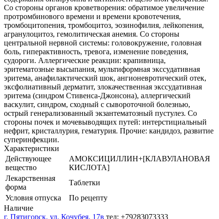
Со стороны органов кроветворения: обратимое увеличение
протромбинового времени и времени кровотечения,
тромбоцитопения, тромбоцитоз, эозинофилия, лейкопения,
агранулоцитоз, гемолитическая анемия. Со стороны
центральной нервной системы: головокружение, головная
боль, гиперактивность, тревога, изменение поведения,
судороги. Аллергические реакции: крапивница,
эритематозные высыпания, мультиформная экссудативная
эритема, анафилактический шок, ангионевротический отек,
эксфолиативный дерматит, злокачественная экссудативная
эритема (синдром Стивенса-Джонсона), аллергический
васкулит, синдром, сходный с сывороточной болезнью,
острый генерализованный экзантематозный пустулез. Со
стороны почек и мочевыводящих путей: интерстициальный
нефрит, кристаллурия, гематурия. Прочие: кандидоз, развитие
суперинфекции.
Характеристики
Действующее
АМОКСИЦИЛЛИН+[КЛАВУЛАНОВАЯ
вещество
КИСЛОТА]
Лекарственная
Таблетки
форма
Условия отпуска
По рецепту
Наличие
г. Пятигорск, ул. Кочубея, 17в
тел: +79283073333