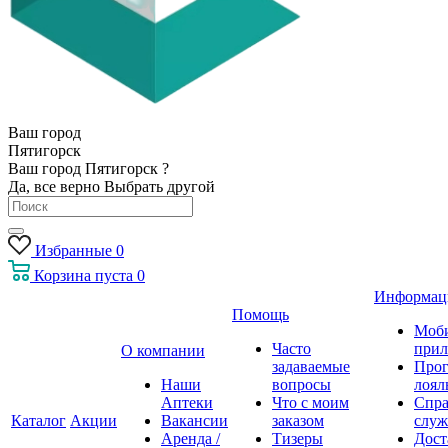
Ваш город
Пятигорск
Ваш город Пятигорск ?
Да, все верно
Выбрать другой
Избранные
0
Корзина
пуста
0
Информац
Помощь
Моб
Часто
прил
О компании
задаваемые
Про
Наши
вопросы
лоял
Аптеки
Что с моим
Спра
Каталог
Акции
Вакансии
заказом
служ
Аренда /
Тизеры
Дост