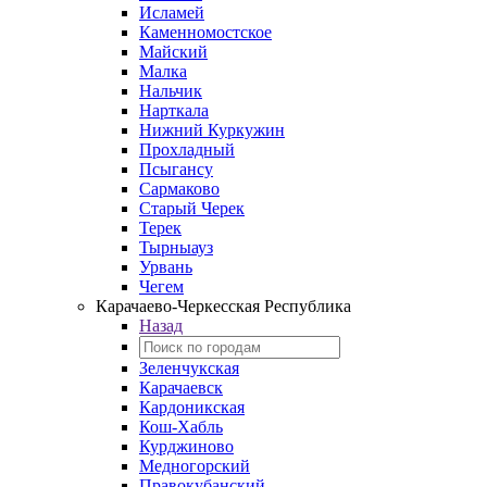
Исламей
Каменномостское
Майский
Малка
Нальчик
Нарткала
Нижний Куркужин
Прохладный
Псыгансу
Сармаково
Старый Черек
Терек
Тырныауз
Урвань
Чегем
Карачаево-Черкесская Республика
Назад
Зеленчукская
Карачаевск
Кардоникская
Кош-Хабль
Курджиново
Медногорский
Правокубанский