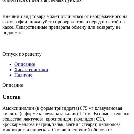
отличаться от цен в аптечных пунктах
Внешний вид товара может отличаться от изображенного на
фотографии, пожалуйста проверьте товар перед оплатой на
кассе. Лекарственные препараты обмену или возврату не
подлежат.
Отпуск по рецепту
Описание
Характеристики
Наличие
Описание
Состав
Амоксициллин (в форме тригидрата) 875 мг клавулановая
кислота (в форме клавуланата калия) 125 мг Вспомогательные
вещества: лактулоза, кросповидон (коллидон CL),
кроскармеллоза натрия, тальк, магния стеарат, целлюлоза
микрокристаллическая. Состав пленочной оболочки: