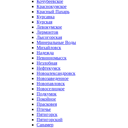
Кочубеевское
Краснокумское
Красный Пахарь
Курсавка
Курская
Левокумское
Лермонтов
Лысогорская
Минеральные Воды
Михайловск
Надежда
Невинномысск
Незлобная
Нефтекумск
Новоалександровск
Новозаведенное
Новопавловск
Новоселицкое
Подкумок
Покойное
Прасковея
Птичье
Пятигорск
Пятигорский
Санамер