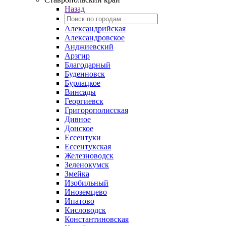
Назад
Александрийская
Александровское
Анджиевский
Арзгир
Благодарный
Буденновск
Бурлацкое
Винсады
Георгиевск
Григорополисская
Дивное
Донское
Ессентуки
Ессентукская
Железноводск
Зеленокумск
Змейка
Изобильный
Иноземцево
Ипатово
Кисловодск
Константиновская