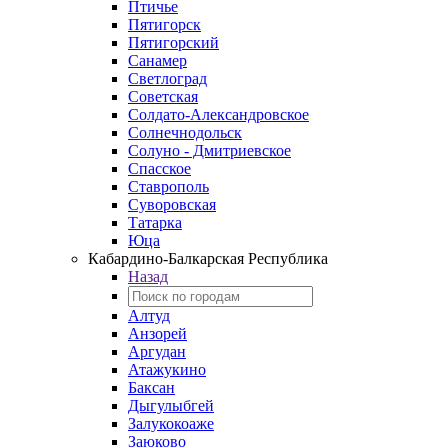
Птичье
Пятигорск
Пятигорский
Санамер
Светлоград
Советская
Солдато-Александровское
Солнечнодольск
Солуно - Дмитриевское
Спасское
Ставрополь
Суворовская
Татарка
Юца
Кабардино‑Балкарская Республика
Назад
Алтуд
Анзорей
Аргудан
Атажукино
Баксан
Дыгулыбгей
Залукокоаже
Заюково