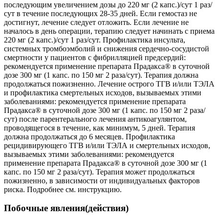
последующим увеличением дозы до 220 мг (2 капс.)/сут 1 раз/
сут в течение последующих 28-35 дней. Если гемостаз не
достигнут, лечение следует отложить. Если лечение не
началось в день операции, терапию следует начинать с приема
220 мг (2 капс.)/сут 1 раз/сут. Профилактика инсульта,
системных тромбоэмболий и снижения сердечно-сосудистой
смертности у пациентов с фибрилляцией предсердий:
рекомендуется применение препарата Прадакса® в суточной
дозе 300 мг (1 капс. по 150 мг 2 раза/сут). Терапия должна
продолжаться пожизненно. Лечение острого ТГВ и/или ТЭЛА
и профилактика смертельных исходов, вызываемых этими
заболеваниями: рекомендуется применение препарата
Прадакса® в суточной дозе 300 мг (1 капс. по 150 мг 2 раза/
сут) после парентерального лечения антикоагулянтом,
проводящегося в течение, как минимум, 5 дней. Терапия
должна продолжаться до 6 месяцев. Профилактика
рецидивирующего ТГВ и/или ТЭЛА и смертельных исходов,
вызываемых этими заболеваниями: рекомендуется
применение препарата Прадакса® в суточной дозе 300 мг (1
капс. по 150 мг 2 раза/сут). Терапия может продолжаться
пожизненно, в зависимости от индивидуальных факторов
риска. Подробнее см. инструкцию.
Побочные явления(действия)