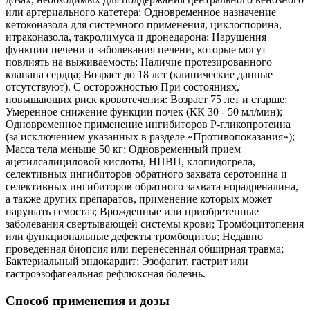
или артериального катетера; Одновременное назначение
кетоконазола для системного применения, циклоспорина,
итраконазола, такролимуса и дронедарона; Нарушения
функции печени и заболевания печени, которые могут
повлиять на выживаемость; Наличие протезированного
клапана сердца; Возраст до 18 лет (клинические данные
отсутствуют). С осторожностью При состояниях,
повышающих риск кровотечения: Возраст 75 лет и старше;
Умеренное снижение функции почек (КК 30 - 50 мл/мин);
Одновременное применение ингибиторов Р-гликопротеина
(за исключением указанных в разделе «Противопоказания»);
Масса тела меньше 50 кг; Одновременный прием
ацетилсалициловой кислоты, НПВП, клопидогрела,
селективных ингибиторов обратного захвата серотонина и
селективных ингибиторов обратного захвата норадреналина,
а также других препаратов, применение которых может
нарушать гемостаз; Врожденные или приобретенные
заболевания свертывающей системы крови; Тромбоцитопения
или функциональные дефекты тромбоцитов; Недавно
проведенная биопсия или перенесенная обширная травма;
Бактериальный эндокардит; Эзофагит, гастрит или
гастроэзофагеальная рефлюксная болезнь.
Способ применения и дозы