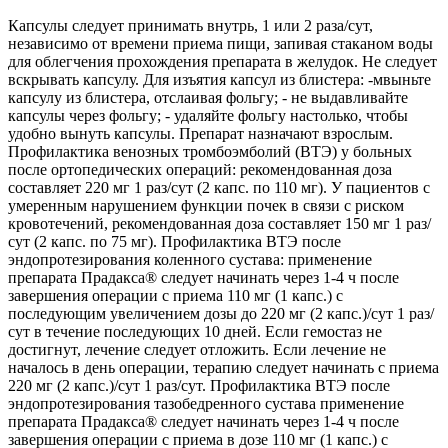
Капсулы следует принимать внутрь, 1 или 2 раза/сут,
независимо от времени приема пищи, запивая стаканом воды
для облегчения прохождения препарата в желудок. Не следует
вскрывать капсулу. Для изъятия капсул из блистера: -мвыньте
капсулу из блистера, отслаивая фольгу; - не выдавливайте
капсулы через фольгу; - удаляйте фольгу настолько, чтобы
удобно вынуть капсулы. Препарат назначают взрослым.
Профилактика венозных тромбоэмболий (ВТЭ) у больных
после ортопедических операций: рекомендованная доза
составляет 220 мг 1 раз/сут (2 капс. по 110 мг). У пациентов с
умеренным нарушением функции почек в связи с риском
кровотечений, рекомендованная доза составляет 150 мг 1 раз/
сут (2 капс. по 75 мг). Профилактика ВТЭ после
эндопротезирования коленного сустава: применение
препарата Прадакса® следует начинать через 1-4 ч после
завершения операции с приема 110 мг (1 капс.) с
последующим увеличением дозы до 220 мг (2 капс.)/сут 1 раз/
сут в течение последующих 10 дней. Если гемостаз не
достигнут, лечение следует отложить. Если лечение не
началось в день операции, терапию следует начинать с приема
220 мг (2 капс.)/сут 1 раз/сут. Профилактика ВТЭ после
эндопротезирования тазобедренного сустава применение
препарата Прадакса® следует начинать через 1-4 ч после
завершения операции с приема в дозе 110 мг (1 капс.) с