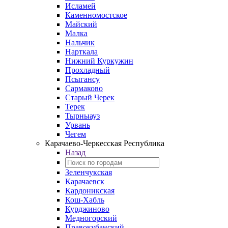
Исламей
Каменномостское
Майский
Малка
Нальчик
Нарткала
Нижний Куркужин
Прохладный
Псыгансу
Сармаково
Старый Черек
Терек
Тырныауз
Урвань
Чегем
Карачаево-Черкесская Республика
Назад
Зеленчукская
Карачаевск
Кардоникская
Кош-Хабль
Курджиново
Медногорский
Правокубанский