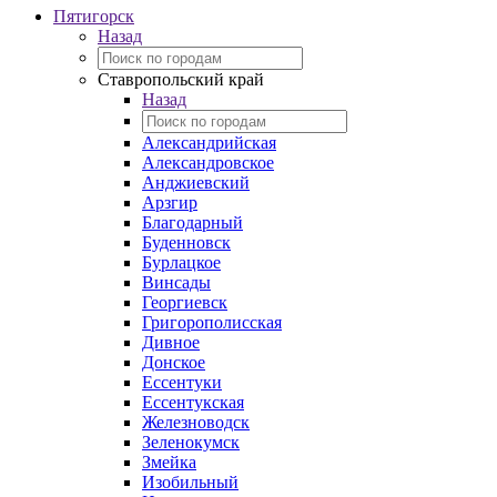
Пятигорск
Назад
Ставропольский край
Назад
Александрийская
Александровское
Анджиевский
Арзгир
Благодарный
Буденновск
Бурлацкое
Винсады
Георгиевск
Григорополисская
Дивное
Донское
Ессентуки
Ессентукская
Железноводск
Зеленокумск
Змейка
Изобильный