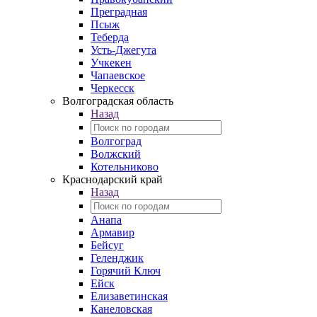
Преградная
Псыж
Теберда
Усть-Джегута
Учкекен
Чапаевское
Черкесск
Волгоградская область
Назад
Волгоград
Волжский
Котельниково
Краснодарский край
Назад
Анапа
Армавир
Бейсуг
Геленджик
Горячий Ключ
Ейск
Елизаветинская
Канеловская