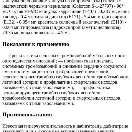
капсульной оболочки: капсула из гипромеллозы (HPMC) с
надпечаткой черными чернилами (Colorcon S-1-27797) - 90*
мг. Состав HPMC капсулы: каррагинан (E407) - 0.285 мг, калия
хлорид - 0.4 мг, титана диоксид (E171) - 5.4 мг, индигокармин
(Е132) - 0.054 мг, краситель солнечный закат желтый (E110) -
0.004 мг, гипромеллоза (гидроксипропилметилцеллюлоза) -
79.35 мг, вода очищенная - 4.5 мг.
Показания к применению
— Профилактика венозных тромбоэмболий у больных после
ортопедических операций; — профилактика инсульта,
системных тромбоэмболий и снижение сердечно-сосудистой
смертности у пациентов с фибриляцией предсердий; —
лечение острого тромбоза глубоких вен и/или тромбоэмболии
легочной артерии и профилактика смертельных исходов,
вызываемых этими заболеваниями; — профилактика
рецидивирующего тромбоза глубоких вен и/или
тромбоэмболии легочной артерии и смертельных исходов,
вызываемых этими заболеваниями.
Противопоказания
Известная гиперчувствительность к дабигатрану, дабигатрана
этексилату или к любому из вспомогательных веществ;