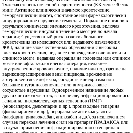
Тяжелая степень почечной недостаточности (КК менее 30 мл/
мин); Активное клинически значимое кровотечение,
геморрагический диатез, спонтанное или фармакологически
индуцированное нарушение гемостаза; Поражение органов в
результате клинически значимого кровотечения, включая
геморрагический инсульт в течение 6 месяцев до начала
терапии; Существенный риск развития большого
кровотечения из имеющегося или недавнего изъязвления
ЖКТ, наличие злокачественных образований с высоким
риском кровотечения, недавнее повреждение головного или
спинного мозга, недавняя операция на головном или спинном
мозге или офтальмологическая операция, недавнее
внутричерепное кровоизлияние, наличие или подозрение на
варикознорасширенные вены пищевода, врожденные
артериовенозные дефекты, сосудистые аневризмы или
большие внутрипозвоночные или внутримозговые
сосудистые нарушения; Одновременное назначение любых
других антикоагулянтов, в том числе, нефракционированного
гепарина, низкомолекулярных гепаринов (НМГ)
(эноксапарин, дальтепарин и др.), производные гепарина
(фондапаринукс и др.), пероральные антикоагулянты
(варфарин, ривароксабан, апиксабан и др.), за исключением
случаев перехода лечения с или на препарат ПРАДАКСА или
в случае применения нефракционированного гепарина в
дозах, необходимых для поддержания центрального венозного