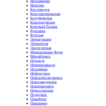
Иноземцево
Ипатово
Кисловодск
Константиновская
Кочубеевское
Краснокумское
Красный Пахарь
Курсавка
Курская
Левокумское
Лермонтов
Лысогорская
Минеральные Воды
Михайловск
Надежда
Невинномысск
Незлобная
Нефтекумск
Новоалександровск
Новозаведенное
Новопавловск
Новоселицкое
Подкумок
Покойное
Прасковея