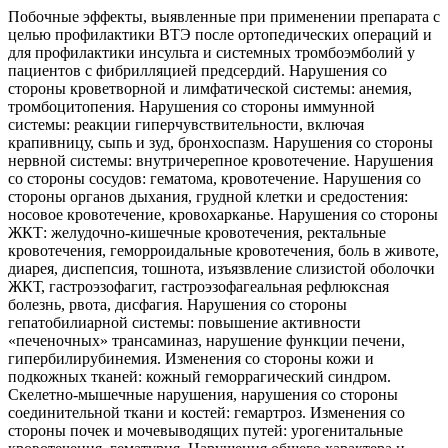
Побочные эффекты, выявленные при применении препарата с
целью профилактики ВТЭ после ортопедических операций и
для профилактики инсульта и системных тромбоэмболий у
пациентов с фибрилляцией предсердий. Нарушения со
стороны кроветворной и лимфатической системы: анемия,
тромбоцитопения. Нарушения со стороны иммунной
системы: реакции гиперчувствительности, включая
крапивницу, сыпь и зуд, бронхоспазм. Нарушения со стороны
нервной системы: внутричерепное кровотечение. Нарушения
со стороны сосудов: гематома, кровотечение. Нарушения со
стороны органов дыхания, грудной клетки и средостения:
носовое кровотечение, кровохарканье. Нарушения со стороны
ЖКТ: желудочно-кишечные кровотечения, ректальные
кровотечения, геморроидальные кровотечения, боль в животе,
диарея, диспепсия, тошнота, изъязвление слизистой оболочки
ЖКТ, гастроэзофагит, гастроэзофагеальная рефлюксная
болезнь, рвота, дисфагия. Нарушения со стороны
гепатобилиарной системы: повышение активности
«печеночных» трансаминаз, нарушение функции печени,
гипербилирубинемия. Изменения со стороны кожи и
подкожных тканей: кожный геморрагический синдром.
Скелетно-мышечные нарушения, нарушения со стороны
соединительной ткани и костей: гемартроз. Изменения со
стороны почек и мочевыводящих путей: урогенитальные