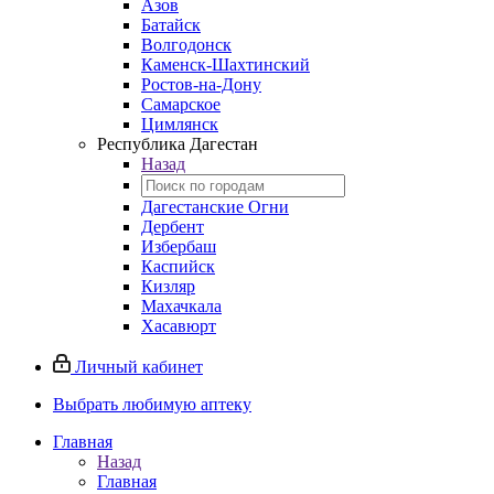
Азов
Батайск
Волгодонск
Каменск-Шахтинский
Ростов-на-Дону
Самарское
Цимлянск
Республика Дагестан
Назад
Дагестанские Огни
Дербент
Избербаш
Каспийск
Кизляр
Махачкала
Хасавюрт
Личный кабинет
Выбрать любимую аптеку
Главная
Назад
Главная