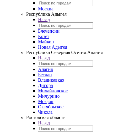
Москва
Республика Адыгея
Назад
Блечепсин
Козет
Майкоп
Новая Адыгея
Республика Северная Осетия-Алания
Назад
Алагир
Беслан
Владикавказ
Дигора
Михайловское
Мичурино
Моздок
Октябрьское
Чикола
Ростовская область
Назад