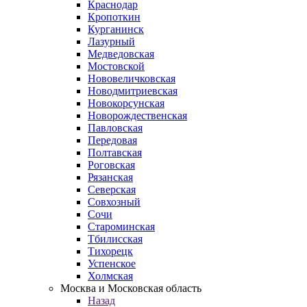
Краснодар
Кропоткин
Курганинск
Лазурный
Медведовская
Мостовской
Нововеличковская
Новодмитриевская
Новокорсунская
Новорождественская
Павловская
Передовая
Полтавская
Роговская
Рязанская
Северская
Совхозный
Сочи
Староминская
Тбилисская
Тихорецк
Успенское
Холмская
Москва и Московская область
Назад