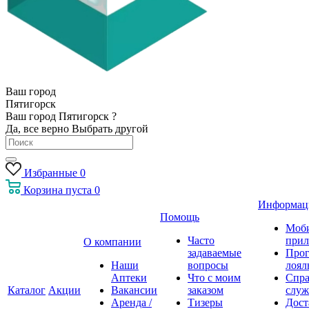
Ваш город
Пятигорск
Ваш город Пятигорск ?
Да, все верно
Выбрать другой
Избранные
0
Корзина
пуста
0
Информац
Помощь
Моб
Часто
прил
О компании
задаваемые
Про
Наши
вопросы
лоял
Аптеки
Что с моим
Спра
Каталог
Акции
Вакансии
заказом
служ
Аренда /
Тизеры
Дост