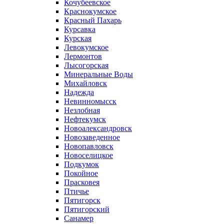
Кочубеевское
Краснокумское
Красный Пахарь
Курсавка
Курская
Левокумское
Лермонтов
Лысогорская
Минеральные Воды
Михайловск
Надежда
Невинномысск
Незлобная
Нефтекумск
Новоалександровск
Новозаведенное
Новопавловск
Новоселицкое
Подкумок
Покойное
Прасковея
Птичье
Пятигорск
Пятигорский
Санамер