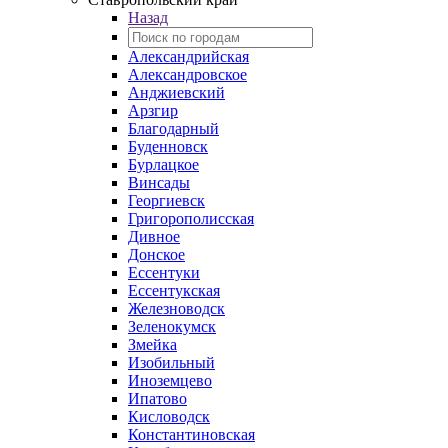
Назад
Александрийская
Александровское
Анджиевский
Арзгир
Благодарный
Буденновск
Бурлацкое
Винсады
Георгиевск
Григорополисская
Дивное
Донское
Ессентуки
Ессентукская
Железноводск
Зеленокумск
Змейка
Изобильный
Иноземцево
Ипатово
Кисловодск
Константиновская