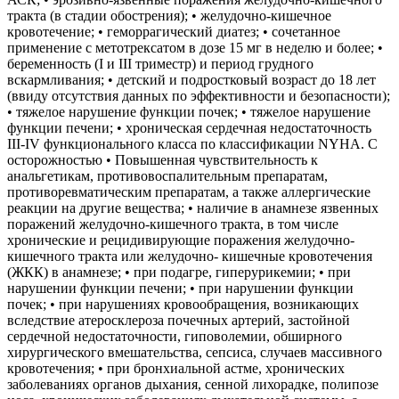
тракта (в стадии обострения); • желудочно-кишечное
кровотечение; • геморрагический диатез; • сочетанное
применение с метотрексатом в дозе 15 мг в неделю и более; •
беременность (I и III триместр) и период грудного
вскармливания; • детский и подростковый возраст до 18 лет
(ввиду отсутствия данных по эффективности и безопасности);
• тяжелое нарушение функции почек; • тяжелое нарушение
функции печени; • хроническая сердечная недостаточность
III-IV функционального класса по классификации NYHA. С
осторожностью • Повышенная чувствительность к
анальгетикам, противовоспалительным препаратам,
противоревматическим препаратам, а также аллергические
реакции на другие вещества; • наличие в анамнезе язвенных
поражений желудочно-кишечного тракта, в том числе
хронические и рецидивирующие поражения желудочно-
кишечного тракта или желудочно- кишечные кровотечения
(ЖКК) в анамнезе; • при подагре, гиперурикемии; • при
нарушении функции печени; • при нарушении функции
почек; • при нарушениях кровообращения, возникающих
вследствие атеросклероза почечных артерий, застойной
сердечной недостаточности, гиповолемии, обширного
хирургического вмешательства, сепсиса, случаев массивного
кровотечения; • при бронхиальной астме, хронических
заболеваниях органов дыхания, сенной лихорадке, полипозе