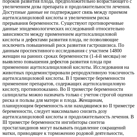
пороков развития плода, предположительно возрастающего с
увеличением дозы препарата и продолжительности лечения.
Доступные данные не подтверждают связь между приемом
ацетилсалициловой кислоты и увеличением риска
прерывания беременности. Существуют противоречивые
данные эпидемиологических исследований относительно
зависимости между применением ацетилсалициловой
кислоты и дефектами развития плода, не позволяющие
исключить повышенный риск развития гастрошизиса. По
данным проспективного исследования с участием 14800
женщин на ранних сроках беременности (1-4-й месяцы) не
выявлено повышения дефектов развития плода при
применении ацетилсалициловой кислоты. Исследования на
животных продемонстрировали репродуктивную токсичность
ацетилсалициловой кислоты. В I триместре беременности
применение препаратов, содержащих ацетилсалициловую
кислоту, противопоказано. Во II триместре беременности
салицилаты можно назначать только с учетом строгой оценки
риска и пользы для матери и плода. Женщинам,
планирующим беременность или находящимся во II триместре
беременности, следует максимально снизить дозу
ацетилсалициловой кислоты и продолжительность лечения. В
III триместре беременности ингибиторы синтеза
простагландинов могут вызывать подавление сокращений
матки, приводящее к торможению родовой деятельности,