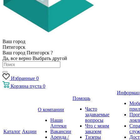
Ваш город
Пятигорск
Ваш город Пятигорск ?
Да, все верно
Выбрать другой
Избранные
0
Корзина
пуста
0
Информац
Помощь
Моб
Часто
прил
О компании
задаваемые
Про
Наши
вопросы
лоял
Аптеки
Что с моим
Спра
Каталог
Акции
Вакансии
заказом
служ
Аренда /
Тизеры
Дост