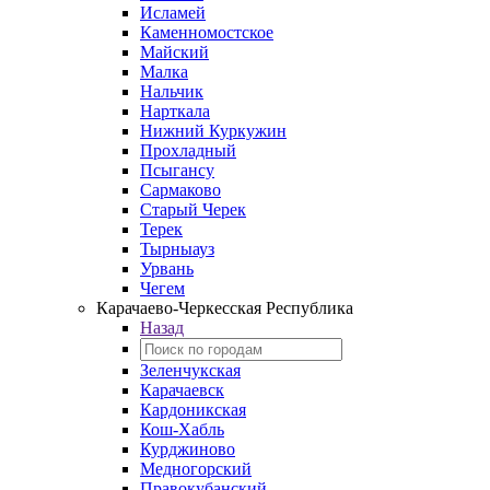
Исламей
Каменномостское
Майский
Малка
Нальчик
Нарткала
Нижний Куркужин
Прохладный
Псыгансу
Сармаково
Старый Черек
Терек
Тырныауз
Урвань
Чегем
Карачаево-Черкесская Республика
Назад
Зеленчукская
Карачаевск
Кардоникская
Кош-Хабль
Курджиново
Медногорский
Правокубанский