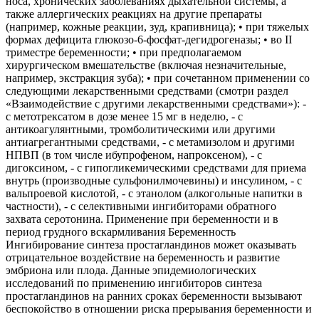
носа, хронических заболеваниях дыхательной системы, а
также аллергических реакциях на другие препараты
(например, кожные реакции, зуд, крапивница); • при тяжелых
формах дефицита глюкозо-6-фосфат-дегидрогеназы; • во II
триместре беременности; • при предполагаемом
хирургическом вмешательстве (включая незначительные,
например, экстракция зуба); • при сочетанном применении со
следующими лекарственными средствами (смотри раздел
«Взаимодействие с другими лекарственными средствами»): -
с метотрексатом в дозе менее 15 мг в неделю, - с
антикоагулянтными, тромболитическими или другими
антиагрегантными средствами, - с метамизолом и другими
НПВП (в том числе ибупрофеном, напроксеном), - с
дигоксином, - с гипогликемическими средствами для приема
внутрь (производные сульфонилмочевины) и инсулином, - с
вальпроевой кислотой, - с этанолом (алкогольные напитки в
частности), - с селективными ингибиторами обратного
захвата серотонина. Применение при беременности и в
период грудного вскармливания Беременность
Ингибирование синтеза простагландинов может оказывать
отрицательное воздействие на беременность и развитие
эмбриона или плода. Данные эпидемиологических
исследований по применению ингибиторов синтеза
простагландинов на ранних сроках беременности вызывают
беспокойство в отношении риска прерывания беременности и