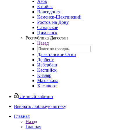
Азов
Батайск
Волгодонск
Каменск-Шахтинский
Ростов-на-Дону
Самарское
Цимлянск
Республика Дагестан
Назад
Дагестанские Огни
Дербент
Избербаш
Каспийск
Кизляр
Махачкала
Хасавюрт
Личный кабинет
Выбрать любимую аптеку
Главная
Назад
Главная