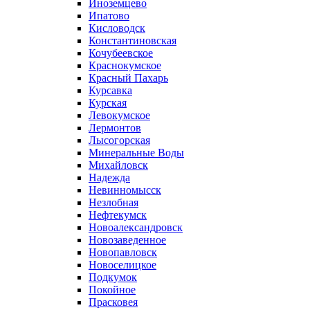
Иноземцево
Ипатово
Кисловодск
Константиновская
Кочубеевское
Краснокумское
Красный Пахарь
Курсавка
Курская
Левокумское
Лермонтов
Лысогорская
Минеральные Воды
Михайловск
Надежда
Невинномысск
Незлобная
Нефтекумск
Новоалександровск
Новозаведенное
Новопавловск
Новоселицкое
Подкумок
Покойное
Прасковея