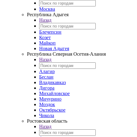
Москва
Республика Адыгея
Назад
Блечепсин
Козет
Майкоп
Новая Адыгея
Республика Северная Осетия-Алания
Назад
Алагир
Беслан
Владикавказ
Дигора
Михайловское
Мичурино
Моздок
Октябрьское
Чикола
Ростовская область
Назад