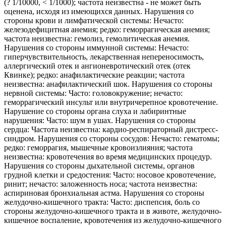
(? 1/10000, < 1/1000); частота неизвестна - не может быть
оценена, исходя из имеющихся данных. Нарушения со
стороны крови и лимфатической системы: Нечасто:
железодефицитная анемия; редко: геморрагическая анемия;
частота неизвестна: гемолиз, гемолитическая анемия.
Нарушения со стороны иммунной системы: Нечасто:
гиперчувствительность, лекарственная непереносимость,
аллергический отек и ангионевротический отек (отек
Квинке); редко: анафилактические реакции; частота
неизвестна: анафилактический шок. Нарушения со стороны
нервной системы: Часто: головокружение; нечасто:
геморрагический инсульт или внутричерепное кровотечение.
Нарушение со стороны органа слуха и лабиринтные
нарушения: Часто: шум в ушах. Нарушения со стороны
сердца: Частота неизвестна: кардио-респираторный дистресс-
синдром. Нарушения со стороны сосудов: Нечасто: гематомы;
редко: геморрагия, мышечные кровоизлияния; частота
неизвестна: кровотечения во время медицинских процедур.
Нарушения со стороны дыхательной системы, органов
грудной клетки и средостения: Часто: носовое кровотечение,
ринит; нечасто: заложенность носа; частота неизвестна:
аспириновая бронхиальная астма. Нарушения со стороны
желудочно-кишечного тракта: Часто: диспепсия, боль со
стороны желудочно-кишечного тракта и в животе, желудочно-
кишечное воспаление, кровотечения из желудочно-кишечного