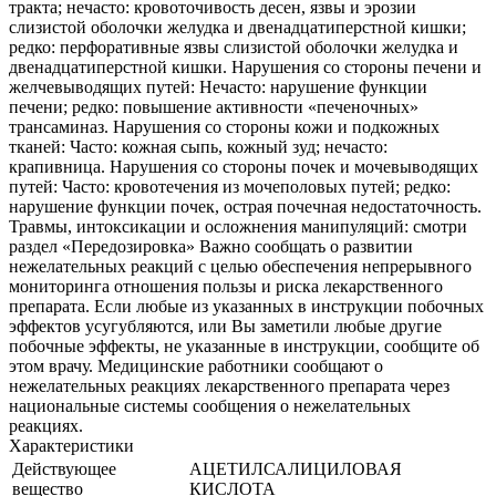
тракта; нечасто: кровоточивость десен, язвы и эрозии
слизистой оболочки желудка и двенадцатиперстной кишки;
редко: перфоративные язвы слизистой оболочки желудка и
двенадцатиперстной кишки. Нарушения со стороны печени и
желчевыводящих путей: Нечасто: нарушение функции
печени; редко: повышение активности «печеночных»
трансаминаз. Нарушения со стороны кожи и подкожных
тканей: Часто: кожная сыпь, кожный зуд; нечасто:
крапивница. Нарушения со стороны почек и мочевыводящих
путей: Часто: кровотечения из мочеполовых путей; редко:
нарушение функции почек, острая почечная недостаточность.
Травмы, интоксикации и осложнения манипуляций: смотри
раздел «Передозировка» Важно сообщать о развитии
нежелательных реакций с целью обеспечения непрерывного
мониторинга отношения пользы и риска лекарственного
препарата. Если любые из указанных в инструкции побочных
эффектов усугубляются, или Вы заметили любые другие
побочные эффекты, не указанные в инструкции, сообщите об
этом врачу. Медицинские работники сообщают о
нежелательных реакциях лекарственного препарата через
национальные системы сообщения о нежелательных
реакциях.
Характеристики
Действующее
АЦЕТИЛСАЛИЦИЛОВАЯ
вещество
КИСЛОТА