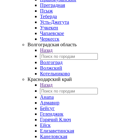
Преградная
Псыж
Теберда
Усть-Джегута
Учкекен
Чапаевское
Черкесск
Волгоградская область
Назад
Волгоград
Волжский
Котельниково
Краснодарский край
Назад
Анапа
Армавир
Бейсуг
Геленджик
Горячий Ключ
Ейск
Елизаветинская
Канеловская