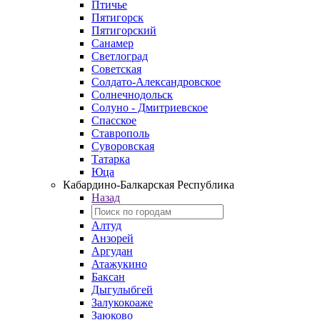
Птичье
Пятигорск
Пятигорский
Санамер
Светлоград
Советская
Солдато-Александровское
Солнечнодольск
Солуно - Дмитриевское
Спасское
Ставрополь
Суворовская
Татарка
Юца
Кабардино‑Балкарская Республика
Назад
Алтуд
Анзорей
Аргудан
Атажукино
Баксан
Дыгулыбгей
Залукокоаже
Заюково