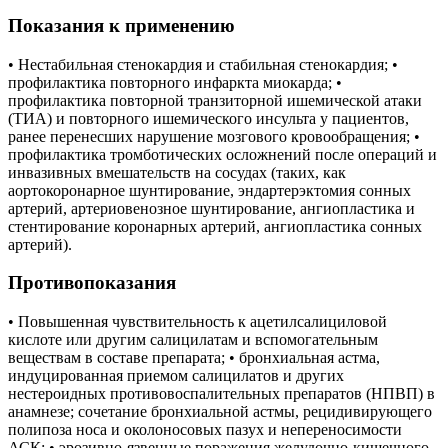
Показания к применению
• Нестабильная стенокардия и стабильная стенокардия; •
профилактика повторного инфаркта миокарда; •
профилактика повторной транзиторной ишемической атаки
(ТИА) и повторного ишемического инсульта у пациентов,
ранее перенесших нарушение мозгового кровообращения; •
профилактика тромботических осложнений после операций и
инвазивных вмешательств на сосудах (таких, как
аортокоронарное шунтирование, эндартерэктомия сонных
артерий, артериовенозное шунтирование, ангиопластика и
стентирование коронарных артерий, ангиопластика сонных
артерий).
Противопоказания
• Повышенная чувствительность к ацетилсалициловой
кислоте или другим салицилатам и вспомогательным
веществам в составе препарата; • бронхиальная астма,
индуцированная приемом салицилатов и других
нестероидных противовоспалительных препаратов (НПВП) в
анамнезе; сочетание бронхиальной астмы, рецидивирующего
полипоза носа и околоносовых пазух и непереносимости
АСК; • эрозивно-язвенные поражения желудочно-кишечного