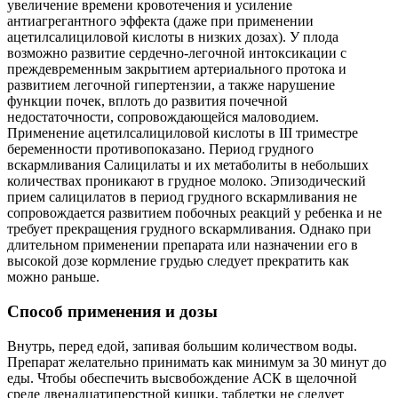
увеличение времени кровотечения и усиление
антиагрегантного эффекта (даже при применении
ацетилсалициловой кислоты в низких дозах). У плода
возможно развитие сердечно-легочной интоксикации с
преждевременным закрытием артериального протока и
развитием легочной гипертензии, а также нарушение
функции почек, вплоть до развития почечной
недостаточности, сопровождающейся маловодием.
Применение ацетилсалициловой кислоты в III триместре
беременности противопоказано. Период грудного
вскармливания Салицилаты и их метаболиты в небольших
количествах проникают в грудное молоко. Эпизодический
прием салицилатов в период грудного вскармливания не
сопровождается развитием побочных реакций у ребенка и не
требует прекращения грудного вскармливания. Однако при
длительном применении препарата или назначении его в
высокой дозе кормление грудью следует прекратить как
можно раньше.
Способ применения и дозы
Внутрь, перед едой, запивая большим количеством воды.
Препарат желательно принимать как минимум за 30 минут до
еды. Чтобы обеспечить высвобождение АСК в щелочной
среде двенадцатиперстной кишки, таблетки не следует