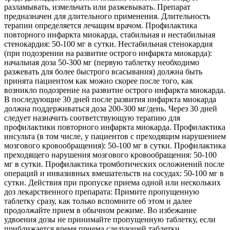
разламывать, измельчать или разжевывать. Препарат
предназначен для длительного применения. Длительность
терапии определяется лечащим врачом. Профилактика
повторного инфаркта миокарда, стабильная и нестабильная
стенокардия: 50-100 мг в сутки. Нестабильная стенокардия
(при подозрении на развитие острого инфаркта миокарда):
начальная доза 50-300 мг (первую таблетку необходимо
разжевать для более быстрого всасывания) должна быть
принята пациентом как можно скорее после того, как
возникло подозрение на развитие острого инфаркта миокарда.
В последующие 30 дней после развития инфаркта миокарда
должна поддерживаться доза 200-300 мг/день. Через 30 дней
следует назначить соответствующую терапию для
профилактики повторного инфаркта миокарда. Профилактика
инсульта (в том числе, у пациентов с преходящим нарушением
мозгового кровообращения): 50-100 мг в сутки. Профилактика
преходящего нарушения мозгового кровообращения: 50-100
мг в сутки. Профилактика тромботических осложнений после
операций и инвазивных вмешательств на сосудах: 50-100 мг в
сутки. Действия при пропуске приема одной или нескольких
доз лекарственного препарата: Примите пропущенную
таблетку сразу, как только вспомните об этом и далее
продолжайте прием в обычном режиме. Во избежание
удвоения дозы не принимайте пропущенную таблетку, если
приближается время приема следующей таблетки.