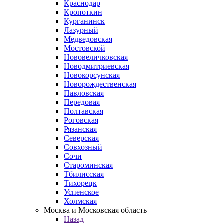
Краснодар
Кропоткин
Курганинск
Лазурный
Медведовская
Мостовской
Нововеличковская
Новодмитриевская
Новокорсунская
Новорождественская
Павловская
Передовая
Полтавская
Роговская
Рязанская
Северская
Совхозный
Сочи
Староминская
Тбилисская
Тихорецк
Успенское
Холмская
Москва и Московская область
Назад