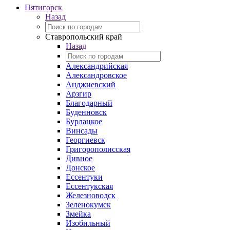
Пятигорск
Назад
Ставропольский край
Назад
Александрийская
Александровское
Анджиевский
Арзгир
Благодарный
Буденновск
Бурлацкое
Винсады
Георгиевск
Григорополисская
Дивное
Донское
Ессентуки
Ессентукская
Железноводск
Зеленокумск
Змейка
Изобильный