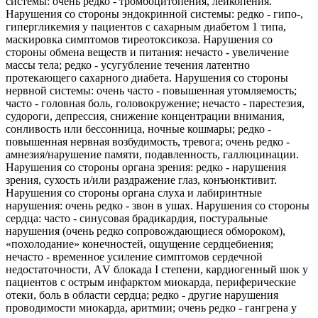
системы: очень редко - тромбоцитопения, лейкопения.
Нарушения со стороны эндокринной системы: редко - гипо-,
гипергликемия у пациентов с сахарным диабетом 1 типа,
маскировка симптомов тиреотоксикоза. Нарушения со
стороны обмена веществ и питания: нечасто - увеличение
массы тела; редко - усугубление течения латентно
протекающего сахарного диабета. Нарушения со стороны
нервной системы: очень часто - повышенная утомляемость;
часто - головная боль, головокружение; нечасто - парестезия,
судороги, депрессия, снижение концентрации внимания,
сонливость или бессонница, ночные кошмары; редко -
повышенная нервная возбудимость, тревога; очень редко -
амнезия/нарушение памяти, подавленность, галлюцинации.
Нарушения со стороны органа зрения: редко - нарушения
зрения, сухость и/или раздражение глаз, конъюнктивит.
Нарушения со стороны органа слуха и лабиринтные
нарушения: очень редко - звон в ушах. Нарушения со стороны
сердца: часто - синусовая брадикардия, постуральные
нарушения (очень редко сопровождающиеся обмороком),
«похолодание» конечностей, ощущение сердцебиения;
нечасто - временное усиление симптомов сердечной
недостаточности, АV блокада I степени, кардиогенный шок у
пациентов с острым инфарктом миокарда, периферические
отеки, боль в области сердца; редко - другие нарушения
проводимости миокарда, аритмии; очень редко - гангрена у