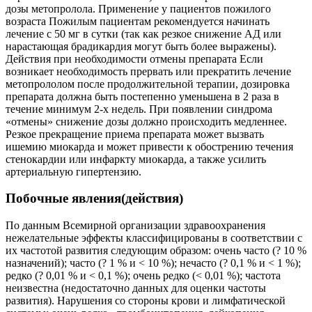
дозы метопролола. Применение у пациентов пожилого
возраста Пожилым пациентам рекомендуется начинать
лечение с 50 мг в сутки (так как резкое снижение АД или
нарастающая брадикардия могут быть более выражены).
Действия при необходимости отмены препарата Если
возникает необходимость прервать или прекратить лечение
метопрололом после продолжительной терапии, дозировка
препарата должна быть постепенно уменьшена в 2 раза в
течение минимум 2-х недель. При появлении синдрома
«отмены» снижение дозы должно происходить медленнее.
Резкое прекращение приема препарата может вызвать
ишемию миокарда и может привести к обострению течения
стенокардии или инфаркту миокарда, а также усилить
артериальную гипертензию.
Побочные явления(действия)
По данным Всемирной организации здравоохранения
нежелательные эффекты классифицированы в соответствии с
их частотой развития следующим образом: очень часто (? 10 %
назначений); часто (? 1 % и < 10 %); нечасто (? 0,1 % и < 1 %);
редко (? 0,01 % и < 0,1 %); очень редко (< 0,01 %); частота
неизвестна (недостаточно данных для оценки частоты
развития). Нарушения со стороны крови и лимфатической