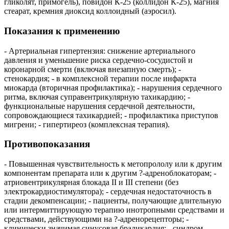
гликолят, примогель), повидон К-25 (коллидон К-25), магния
стеарат, кремния диоксид коллоидный (аэросил).
Показания к применению
- Артериальная гипертензия: снижение артериального
давления и уменьшение риска сердечно-сосудистой и
коронарной смерти (включая внезапную смерть); -
стенокардия; - в комплексной терапии после инфаркта
миокарда (вторичная профилактика); - нарушения сердечного
ритма, включая суправентрикулярную тахикардию; -
функциональные нарушения сердечной деятельности,
сопровождающиеся тахикардией; - профилактика приступов
мигрени; - гипертиреоз (комплексная терапия).
Противопоказания
- Повышенная чувствительность к метопрололу или к другим
компонентам препарата или к другим ?-адреноблокаторам; -
атриовентрикулярная блокада II и III степени (без
электрокардиостимулятора); - сердечная недостаточность в
стадии декомпенсации; - пациенты, получающие длительную
или интермиттирующую терапию инотропными средствами и
средствами, действующими на ?-адренорецепторы; -
клинически значимая синусовая брадикардия; - синдром