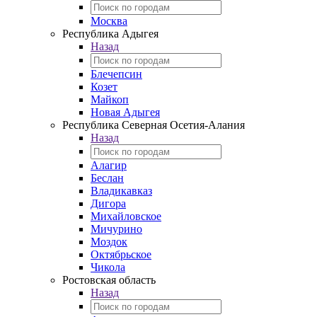
Москва
Республика Адыгея
Назад
Блечепсин
Козет
Майкоп
Новая Адыгея
Республика Северная Осетия-Алания
Назад
Алагир
Беслан
Владикавказ
Дигора
Михайловское
Мичурино
Моздок
Октябрьское
Чикола
Ростовская область
Назад