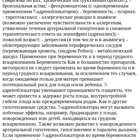
(эмфизема легких, хронический обструктивный бронхит); -
бронхиальная астма; - феохромоцитома (с одновременным
применением ?-адреноблокаторов); - беременность; - псориаз;
- тиреотоксикоз; - аллергические реакции в анамнезе
(возможно увеличение чувствительности к аллергенам,
утяжеление течения артериальной гипертензии и снижение
терапевтического ответа на эпинефрин (адреналин)); -
пожилой возраст; - депрессия (в том числе и в анамнезе); -
облитерирующие заболевания периферических сосудов
(перемежающая хромота, синдром Рейно); - метаболический
ацидоз. Применение при беременности и в период грудного
вскармливания Беременность Как и большинство препаратов,
метопролол не следует применять во время беременности и в
период грудного вскармливания, за исключением тех случаев,
когда ожидаемая польза для матери превышает
потенциальный риск для плода и/или ребенка. ?-
адреноблокаторы уменьшают проницаемость плаценты, что
может привести к задержке роста плода, внутриутробной
гибели плода или преждевременным родам. Как и другие
гипотензивные средства, ?-адреноблокаторы могут вызывать
побочные эффекты, например, брадикардию у плода,
новорожденных или детей, находящихся на грудном
вскармливании. Также возможно развитие у новорожденного
артериальной гипотензии, гипогликемии и паралича дыхания.
Если применение ?-адреноблокаторов во время беременности