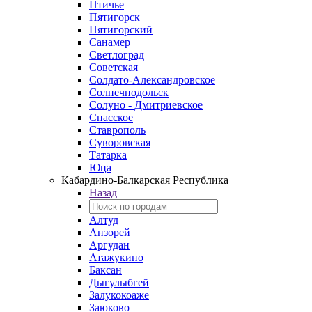
Птичье
Пятигорск
Пятигорский
Санамер
Светлоград
Советская
Солдато-Александровское
Солнечнодольск
Солуно - Дмитриевское
Спасское
Ставрополь
Суворовская
Татарка
Юца
Кабардино‑Балкарская Республика
Назад
Алтуд
Анзорей
Аргудан
Атажукино
Баксан
Дыгулыбгей
Залукокоаже
Заюково