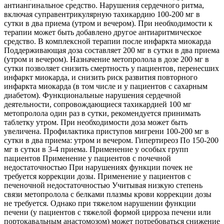
антиангинальное средство. Нарушения сердечного ритма,
включая суправентрикулярную тахикардию 100-200 мг в
сутки в два приема (утром и вечером). При необходимости к
терапии может быть добавлено другое антиаритмическое
средство. В комплексной терапии после инфаркта миокарда
Поддерживающая доза составляет 200 мг в сутки в два приема
(утром и вечером). Назначение метопролола в дозе 200 мг в
сутки позволяет снизить смертность у пациентов, перенесших
инфаркт миокарда, и снизить риск развития повторного
инфаркта миокарда (в том числе и у пациентов с сахарным
диабетом). Функциональные нарушения сердечной
деятельности, сопровождающиеся тахикардией 100 мг
метопролола один раз в сутки, рекомендуется принимать
таблетку утром. При необходимости доза может быть
увеличена. Профилактика приступов мигрени 100-200 мг в
сутки в два приема: утром и вечером. Гипертиреоз По 150-200
мг в сутки в 3-4 приема. Применение у особых групп
пациентов Применение у пациентов с почечной
недостаточностью При нарушениях функции почек не
требуется коррекции дозы. Применение у пациентов с
печеночной недостаточностью Учитывая низкую степень
связи метопролола с белками плазмы крови коррекции дозы
не требуется. Однако при тяжелом нарушении функции
печени (у пациентов с тяжелой формой цирроза печени или
портокавальным анастомозом) может потребоваться снижение