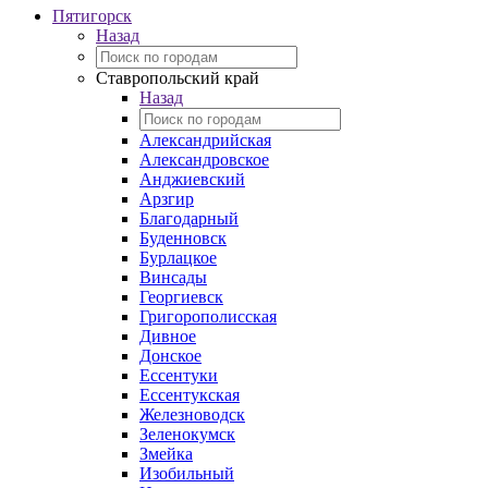
Пятигорск
Назад
Ставропольский край
Назад
Александрийская
Александровское
Анджиевский
Арзгир
Благодарный
Буденновск
Бурлацкое
Винсады
Георгиевск
Григорополисская
Дивное
Донское
Ессентуки
Ессентукская
Железноводск
Зеленокумск
Змейка
Изобильный