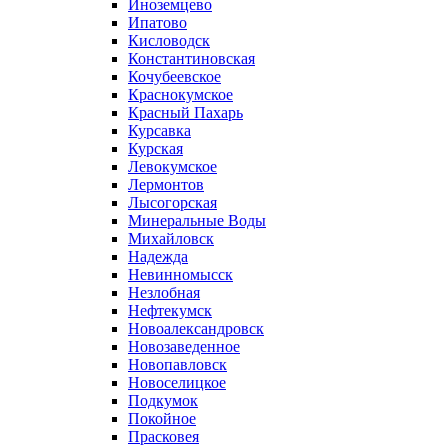
Иноземцево
Ипатово
Кисловодск
Константиновская
Кочубеевское
Краснокумское
Красный Пахарь
Курсавка
Курская
Левокумское
Лермонтов
Лысогорская
Минеральные Воды
Михайловск
Надежда
Невинномысск
Незлобная
Нефтекумск
Новоалександровск
Новозаведенное
Новопавловск
Новоселицкое
Подкумок
Покойное
Прасковея