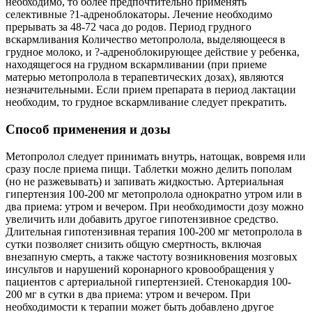
необходимо, то более предпочтительно применять
селективные ?1-адреноблокаторы. Лечение необходимо
прерывать за 48-72 часа до родов. Период грудного
вскармливания Количество метопролола, выделяющееся в
грудное молоко, и ?-адреноблокирующее действие у ребенка,
находящегося на грудном вскармливании (при приеме
матерью метопролола в терапевтических дозах), являются
незначительными. Если прием препарата в период лактации
необходим, то грудное вскармливание следует прекратить.
Способ применения и дозы
Метопролол следует принимать внутрь, натощак, вовремя или
сразу после приема пищи. Таблетки можно делить пополам
(но не разжевывать) и запивать жидкостью. Артериальная
гипертензия 100-200 мг метопролола однократно утром или в
два приема: утром и вечером. При необходимости дозу можно
увеличить или добавить другое гипотензивное средство.
Длительная гипотензивная терапия 100-200 мг метопролола в
сутки позволяет снизить общую смертность, включая
внезапную смерть, а также частоту возникновения мозговых
инсультов и нарушений коронарного кровообращения у
пациентов с артериальной гипертензией. Стенокардия 100-
200 мг в сутки в два приема: утром и вечером. При
необходимости к терапии может быть добавлено другое