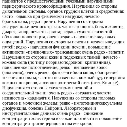
пациентов с предшествующими тяжелыми нарушениями
периферического кровообращения. Нарушения со стороны
дыхательной системы, органов грудной клетки и средостения:
часто - одышка при физической нагрузке; нечасто -
бронхоспазм; редко - ринит. Нарушения со стороны
желудочно-кишечного тракта: часто - тошнота, боль в животе,
диарея, запор; нечасто - рвота; редко - сухость слизистой
оболочки полости рта, очень редко - нарушение вкусовых
ощущений. Нарушения со стороны печени и желчевыводящих
путей: редко - нарушения функции печени, повышение
активности «печеночных» трансаминаз; очень редко - гепатит.
Нарушения со стороны кожи и подкожных тканей: нечасто -
кожная сыпь (по типу псориазоподобной, крапивница),
повышенное потоотделение; редко - выпадение волос
(алопеция); очень редко - фотосенсибилизация, обострение
течения псориаза; частота неизвестна - кожный зуд, гиперемия
кожных покровов, ангионевротический отек (отек Квинке).
Нарушения со стороны скелетно-мышечной и
соединительной ткани: очень редко - артралгия; частота
неизвестна - кардиалгия. Нарушения со стороны половых
органов и молочной железы: редко - импотенция/сексуальная
дисфункция, болезнь Пейрони. Лабораторные и
инструментальные данные: очень редко - снижение
концентрации холестерина высокой плотности и повышение
концентрации триглицеридов в плазме крови.