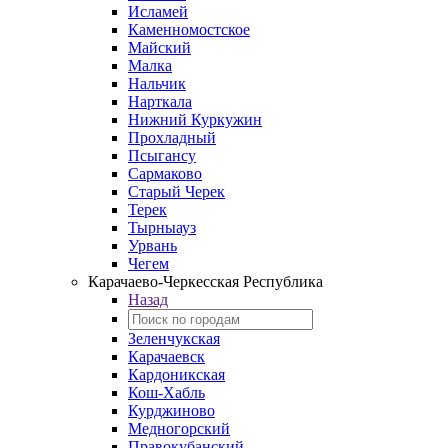
Исламей
Каменномостское
Майский
Малка
Нальчик
Нарткала
Нижний Куркужин
Прохладный
Псыгансу
Сармаково
Старый Черек
Терек
Тырныауз
Урвань
Чегем
Карачаево-Черкесская Республика
Назад
Зеленчукская
Карачаевск
Кардоникская
Кош-Хабль
Курджиново
Медногорский
Правокубанский