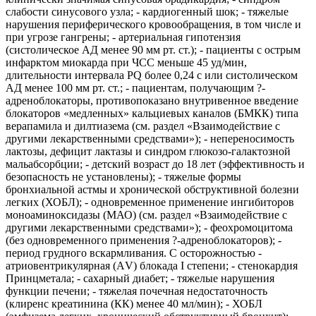
слабости синусового узла; - кардиогенный шок; - тяжелые
нарушения периферического кровообращения, в том числе и
при угрозе гангрены; - артериальная гипотензия
(систолическое АД менее 90 мм рт. ст.); - пациенты с острым
инфарктом миокарда при ЧСС меньше 45 уд/мин,
длительности интервала РQ более 0,24 с или систолическом
АД менее 100 мм рт. ст.; - пациентам, получающим ?-
адреноблокаторы, противопоказано внутривенное введение
блокаторов «медленных» кальциевых каналов (БМКК) типа
верапамила и дилтиазема (см. раздел «Взаимодействие с
другими лекарственными средствами»); - непереносимость
лактозы, дефицит лактазы и синдром глюкозо-галактозной
мальабсорбции; - детский возраст до 18 лет (эффективность и
безопасность не установлены); - тяжелые формы
бронхиальной астмы и хронической обструктивной болезни
легких (ХОБЛ); - одновременное применение ингибиторов
моноаминоксидазы (МАО) (см. раздел «Взаимодействие с
другими лекарственными средствами»); - феохромоцитома
(без одновременного применения ?-адреноблокаторов); -
период грудного вскармливания. С осторожностью -
атриовентрикулярная (АV) блокада I степени; - стенокардия
Принцметала; - сахарный диабет; - тяжелые нарушения
функции печени; - тяжелая почечная недостаточность
(клиренс креатинина (КК) менее 40 мл/мин); - ХОБЛ