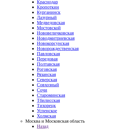
Краснодар
Кропоткин
Курганинск
Лазурный
Медведовская
Мостовской
Нововеличковская
Новодмитриевская
Новокорсунская
Новорождественская
Павловская
Передовая
Полтавская
Роговская
Рязанская
Северская
Совхозный
Сочи
Староминская
Тбилисская
Тихорецк
Успенское
Холмская
Москва и Московская область
Назад