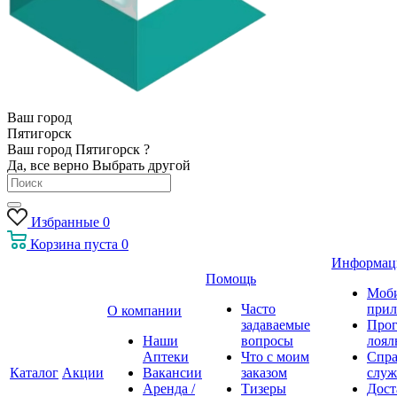
Ваш город
Пятигорск
Ваш город Пятигорск ?
Да, все верно
Выбрать другой
Избранные
0
Корзина
пуста
0
Информац
Помощь
Моб
Часто
прил
О компании
задаваемые
Про
Наши
вопросы
лоял
Аптеки
Что с моим
Спра
Каталог
Акции
Вакансии
заказом
служ
Аренда /
Тизеры
Дост