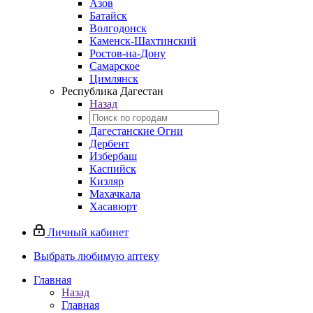
Азов
Батайск
Волгодонск
Каменск-Шахтинский
Ростов-на-Дону
Самарское
Цимлянск
Республика Дагестан
Назад
Дагестанские Огни
Дербент
Избербаш
Каспийск
Кизляр
Махачкала
Хасавюрт
Личный кабинет
Выбрать любимую аптеку
Главная
Назад
Главная