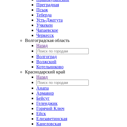
Преградная
Псыж
Теберда
Усть-Джегута
Учкекен
Чапаевское
Черкесск
Волгоградская область
Назад
Волгоград
Волжский
Котельниково
Краснодарский край
Назад
Анапа
Армавир
Бейсуг
Геленджик
Горячий Ключ
Ейск
Елизаветинская
Канеловская