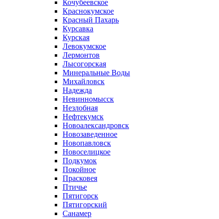
Кочубеевское
Краснокумское
Красный Пахарь
Курсавка
Курская
Левокумское
Лермонтов
Лысогорская
Минеральные Воды
Михайловск
Надежда
Невинномысск
Незлобная
Нефтекумск
Новоалександровск
Новозаведенное
Новопавловск
Новоселицкое
Подкумок
Покойное
Прасковея
Птичье
Пятигорск
Пятигорский
Санамер