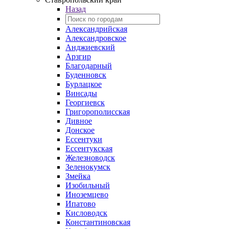
Назад
Александрийская
Александровское
Анджиевский
Арзгир
Благодарный
Буденновск
Бурлацкое
Винсады
Георгиевск
Григорополисская
Дивное
Донское
Ессентуки
Ессентукская
Железноводск
Зеленокумск
Змейка
Изобильный
Иноземцево
Ипатово
Кисловодск
Константиновская