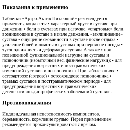
Показания к применению
Таблетки «Артро-Актив Питающий» рекомендуется
применять, когда есть: • характерный хруст в суставе при
движении • боли в суставах при нагрузке, «стартовые» боли,
возникающие в суставе в начале движения, «заклинивание»
сустава • ощущение скованности в суставе после отдыха •
усиление болей и ломоты в суставах при перемене погоды •
тугоподвижность и деформация сустава А также • при
повышенной функциональной нагрузке на суставы и
позвоночник (избыточный вес, физические нагрузки); • для
предупреждения возрастных и посттравматических
изменений суставов и позвоночника. При заболеваниях: •
остеоартрозе (артрозе) • остеохондрозе позвоночника •
травмах суставов в посттравматическом периоде • для
предупреждения возрастных и травматических
дегенеративно-дистрофических заболеваний суставов.
Противопоказания
Индивидуальная непереносимость компонентов,
беременность, кормление грудью. Перед применением
рекомендуется проконсультироваться с врачом.