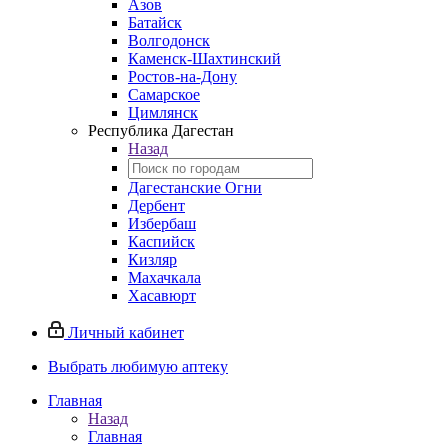
Азов
Батайск
Волгодонск
Каменск-Шахтинский
Ростов-на-Дону
Самарское
Цимлянск
Республика Дагестан
Назад
Дагестанские Огни
Дербент
Избербаш
Каспийск
Кизляр
Махачкала
Хасавюрт
Личный кабинет
Выбрать любимую аптеку
Главная
Назад
Главная