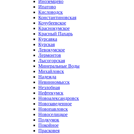
Иноземцево
Ипатово
Кисловодск
Константиновская
Кочубеевское
Краснокумское
Красный Пахарь
Курсавка
Курская
Левокумское
Лермонтов
Лысогорская
Минеральные Воды
Михайловск
Надежда
Невинномысск
Незлобная
Нефтекумск
Новоалександровск
Новозаведенное
Новопавловск
Новоселицкое
Подкумок
Покойное
Прасковея