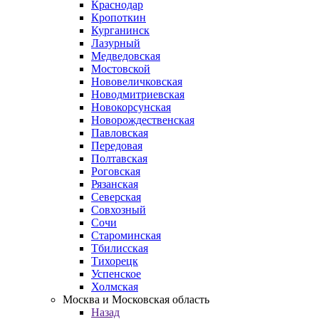
Краснодар
Кропоткин
Курганинск
Лазурный
Медведовская
Мостовской
Нововеличковская
Новодмитриевская
Новокорсунская
Новорождественская
Павловская
Передовая
Полтавская
Роговская
Рязанская
Северская
Совхозный
Сочи
Староминская
Тбилисская
Тихорецк
Успенское
Холмская
Москва и Московская область
Назад