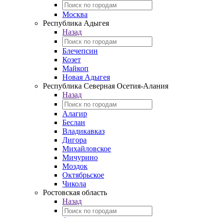
Москва
Республика Адыгея
Назад
Блечепсин
Козет
Майкоп
Новая Адыгея
Республика Северная Осетия-Алания
Назад
Алагир
Беслан
Владикавказ
Дигора
Михайловское
Мичурино
Моздок
Октябрьское
Чикола
Ростовская область
Назад