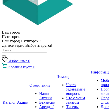
Ваш город
Пятигорск
Ваш город Пятигорск ?
Да, все верно
Выбрать другой
Избранные
0
Корзина
пуста
0
Информац
Помощь
Моб
Часто
прил
О компании
задаваемые
Про
Наши
вопросы
лоял
Аптеки
Что с моим
Спра
Каталог
Акции
Вакансии
заказом
служ
Аренда /
Тизеры
Дост