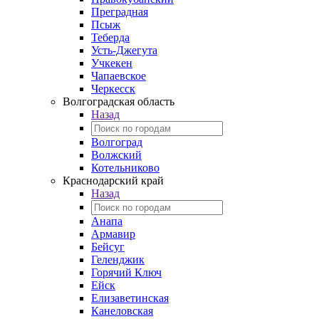
Преградная
Псыж
Теберда
Усть-Джегута
Учкекен
Чапаевское
Черкесск
Волгоградская область
Назад
Волгоград
Волжский
Котельниково
Краснодарский край
Назад
Анапа
Армавир
Бейсуг
Геленджик
Горячий Ключ
Ейск
Елизаветинская
Канеловская