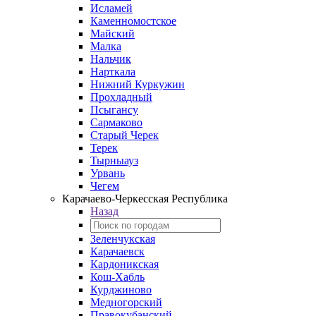
Исламей
Каменномостское
Майский
Малка
Нальчик
Нарткала
Нижний Куркужин
Прохладный
Псыгансу
Сармаково
Старый Черек
Терек
Тырныауз
Урвань
Чегем
Карачаево-Черкесская Республика
Назад
Зеленчукская
Карачаевск
Кардоникская
Кош-Хабль
Курджиново
Медногорский
Правокубанский