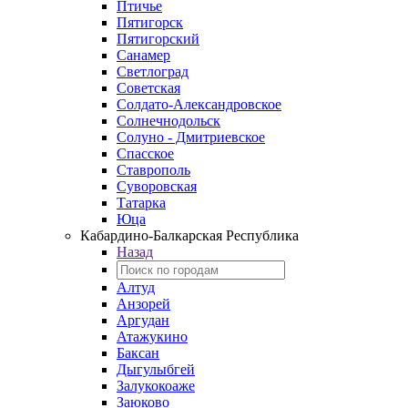
Птичье
Пятигорск
Пятигорский
Санамер
Светлоград
Советская
Солдато-Александровское
Солнечнодольск
Солуно - Дмитриевское
Спасское
Ставрополь
Суворовская
Татарка
Юца
Кабардино‑Балкарская Республика
Назад
Алтуд
Анзорей
Аргудан
Атажукино
Баксан
Дыгулыбгей
Залукокоаже
Заюково