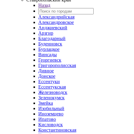
Назад
Александрийская
Александровское
Анджиевский
Арзгир
Благодарный
Буденновск
Бурлацкое
Винсады
Георгиевск
Григорополисская
Дивное
Донское
Ессентуки
Ессентукская
Железноводск
Зеленокумск
Змейка
Изобильный
Иноземцево
Ипатово
Кисловодск
Константиновская