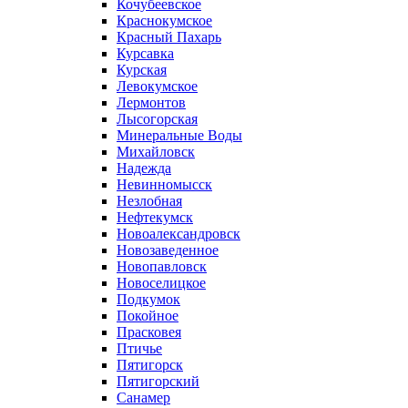
Кочубеевское
Краснокумское
Красный Пахарь
Курсавка
Курская
Левокумское
Лермонтов
Лысогорская
Минеральные Воды
Михайловск
Надежда
Невинномысск
Незлобная
Нефтекумск
Новоалександровск
Новозаведенное
Новопавловск
Новоселицкое
Подкумок
Покойное
Прасковея
Птичье
Пятигорск
Пятигорский
Санамер