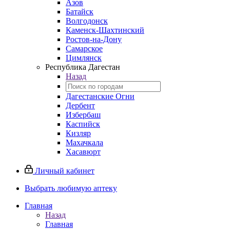
Азов
Батайск
Волгодонск
Каменск-Шахтинский
Ростов-на-Дону
Самарское
Цимлянск
Республика Дагестан
Назад
Дагестанские Огни
Дербент
Избербаш
Каспийск
Кизляр
Махачкала
Хасавюрт
Личный кабинет
Выбрать любимую аптеку
Главная
Назад
Главная