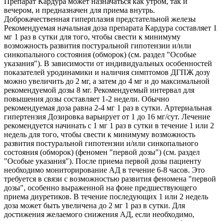
Препарат Кардура может назначаться как утром, так и
вечером, и предназначен для приема внутрь.
Доброкачественная гиперплазия предстательной железы
Рекомендуемая начальная доза препарата Кардура составляет 1
мг 1 раз в сутки для того, чтобы свести к минимуму
возможность развития постуральной гипотензии и/или
синкопального состояния (обморок) (см. раздел "Особые
указания"). В зависимости от индивидуальных особенностей
показателей уродинамики и наличия симптомов ДГПЖ дозу
можно увеличить до 2 мг, а затем до 4 мг и до максимальной
рекомендуемой дозы 8 мг. Рекомендуемый интервал для
повышения дозы составляет 1-2 недели. Обычно
рекомендуемая доза равна 2-4 мг 1 раз в сутки. Артериальная
гипертензия Дозировка варьирует от 1 до 16 мг/сут. Лечение
рекомендуется начинать с 1 мг 1 раз в сутки в течение 1 или 2
недель для того, чтобы свести к минимуму возможность
развития постуральной гипотензии и/или синкопального
состояния (обморок) (феномен "первой дозы") (см. раздел
"Особые указания"). После приема первой дозы пациенту
необходимо мониторирование АД в течение 6-8 часов. Это
требуется в связи с возможностью развития феномена "первой
дозы", особенно выраженной на фоне предшествующего
приема диуретиков. В течение последующих 1 или 2 недель
доза может быть увеличена до 2 мг 1 раз в сутки. Для
достижения желаемого снижения АД, если необходимо,