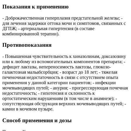
Показания к применению
- Доброкачественная гиперплазия предстательной железы; -
для лечения задержки оттока мочи и симптомов, связанных с
ДГПЖ; - артериальная гипертензия (в составе
комбинированной терапии).
Противопоказания
- Повышенная чувствительность к хиназолинам, доксазозину
или к любому из вспомогательных компонентов препарата; -
дефицит лактазы, непереносимость лактозы, глюкозо-
галактозная мальабсорбция; - возраст до 18 лет; - тяжелая
печеночная недостаточность в связи с отсутствием опыта
применения у данной категории пациентов; - инфекции
мочевыводящих путей; - анурия; - прогрессирующая почечная
недостаточность; - гипотензия и склонность к
ортостатическим нарушениям (в том числе в анамнезе); -
сопутствующая обструкция верхних мочевыводящих путей; -
камни в мочевом пузыре.
Способ применения и дозы