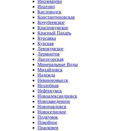
Иноземцево
Ипатово
Кисловодск
Константиновская
Кочубеевское
Краснокумское
Красный Пахарь
Курсавка
Курская
Левокумское
Лермонтов
Лысогорская
Минеральные Воды
Михайловск
Надежда
Невинномысск
Незлобная
Нефтекумск
Новоалександровск
Новозаведенное
Новопавловск
Новоселицкое
Подкумок
Покойное
Прасковея