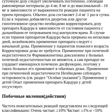
суточную дозу следует увеличивать постепенно, соблюдая
равномерные интервалы до 4 мг, 8 мг и до максимальной - 16
мг в зависимости от выраженности реакции пациента на
прием препарата. Обычно доза составляет 2-4 мг 1 раз в сутки.
Если к терапии добавляется диуретик или другое
гипотензивное средство необходимо корректировать дозу
препарата Кардура в зависимости от состояния пациента с
дальнейшим ее титрованием под контролем врача. В случае
если терапия препаратом Кардура была прервана на несколько
дней, возобновлять применение препарата следует с
начальной дозы. Применение у пациентов пожилого возраста
Корректировки дозы не требуется. Применение при почечной
недостаточности Фармакокинетика доксазозина у больных
почечной недостаточностью не меняется, а сам препарат не
ухудшает имеющуюся почечную дисфункцию, поэтому у
таких больных его применяют в обычных дозах. Применение
при печеночной недостаточности Необходимо соблюдать
осторожность (см. раздел "Особые указания"). Применение у
детей Опыт применения препарата Кардура у детей
отсутствует.
Побочные явления(действия)
Частота нежелательных реакций представлена по следующей
классификации: Очень частые: ≥10% Частые: ≥1% и <10%