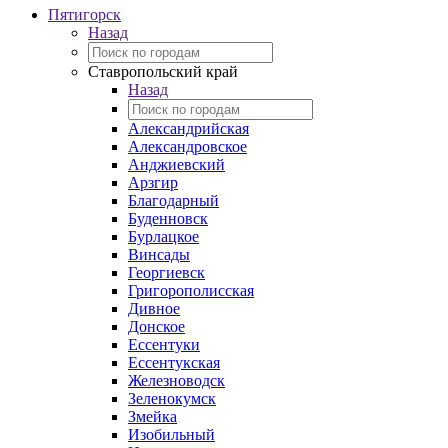
Пятигорск
Назад
Ставропольский край
Назад
Александрийская
Александровское
Анджиевский
Арзгир
Благодарный
Буденновск
Бурлацкое
Винсады
Георгиевск
Григорополисская
Дивное
Донское
Ессентуки
Ессентукская
Железноводск
Зеленокумск
Змейка
Изобильный