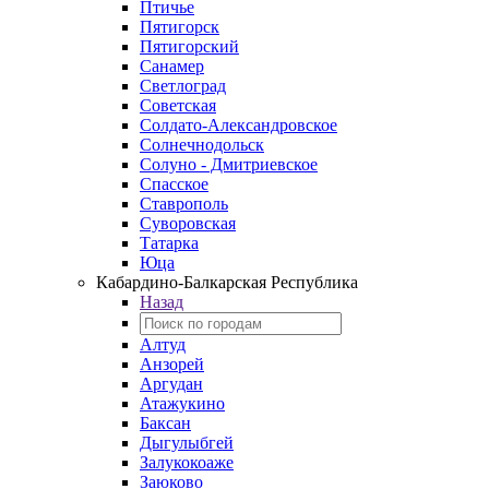
Птичье
Пятигорск
Пятигорский
Санамер
Светлоград
Советская
Солдато-Александровское
Солнечнодольск
Солуно - Дмитриевское
Спасское
Ставрополь
Суворовская
Татарка
Юца
Кабардино‑Балкарская Республика
Назад
Алтуд
Анзорей
Аргудан
Атажукино
Баксан
Дыгулыбгей
Залукокоаже
Заюково