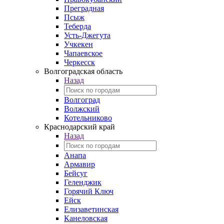
Преградная
Псыж
Теберда
Усть-Джегута
Учкекен
Чапаевское
Черкесск
Волгоградская область
Назад
Волгоград
Волжский
Котельниково
Краснодарский край
Назад
Анапа
Армавир
Бейсуг
Геленджик
Горячий Ключ
Ейск
Елизаветинская
Канеловская