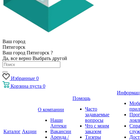
Ваш город
Пятигорск
Ваш город Пятигорск ?
Да, все верно
Выбрать другой
Избранные
0
Корзина
пуста
0
Информац
Помощь
Моб
Часто
прил
О компании
задаваемые
Про
Наши
вопросы
лоял
Аптеки
Что с моим
Спра
Каталог
Акции
Вакансии
заказом
служ
Аренда /
Тизеры
Дост