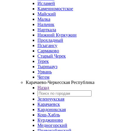
Исламей
Каменномостское
Майский
Малка
Нальчик
Нарткала
Нижний Куркужин
Прохладный
Псыгансу
Сармаково
Старый Черек
Терек
Тырныауз
Урвань
Чегем
Карачаево-Черкесская Республика
Назад
Зеленчукская
Карачаевск
Кардоникская
Кош-Хабль
Курджиново
Медногорский
Правокубанский