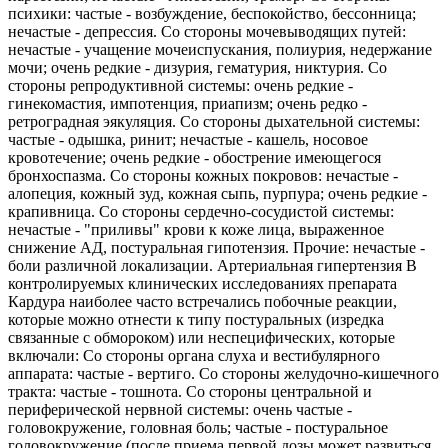
психики: частые - возбуждение, беспокойство, бессонница;
нечастые - депрессия. Со стороны мочевыводящих путей:
нечастые - учащение мочеиспускания, полиурия, недержание
мочи; очень редкие - дизурия, гематурия, никтурия. Со
стороны репродуктивной системы: очень редкие -
гинекомастия, импотенция, приапизм; очень редко -
ретроградная эякуляция. Со стороны дыхательной системы:
частые - одышка, ринит; нечастые - кашель, носовое
кровотечение; очень редкие - обострение имеющегося
бронхоспазма. Со стороны кожных покровов: нечастые -
алопеция, кожный зуд, кожная сыпь, пурпура; очень редкие -
крапивница. Со стороны сердечно-сосудистой системы:
нечастые - "приливы" крови к коже лица, выраженное
снижение АД, постуральная гипотензия. Прочие: нечастые -
боли различной локализации. Артериальная гипертензия В
контролируемых клинических исследованиях препарата
Кардура наиболее часто встречались побочные реакции,
которые можно отнести к типу постуральных (изредка
связанные с обмороком) или неспецифических, которые
включали: Со стороны органа слуха и вестибулярного
аппарата: частые - вертиго. Со стороны желудочно-кишечного
тракта: частые - тошнота. Со стороны центральной и
периферической нервной системы: очень частые -
головокружение, головная боль; частые - постуральное
головокружение (после приема первой дозы может развиться