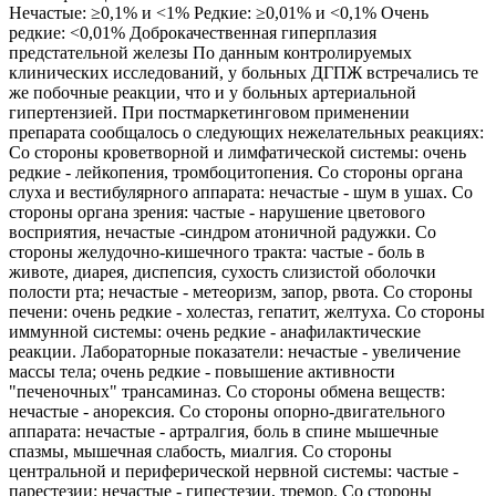
Нечастые: ≥0,1% и <1% Редкие: ≥0,01% и <0,1% Очень
редкие: <0,01% Доброкачественная гиперплазия
предстательной железы По данным контролируемых
клинических исследований, у больных ДГПЖ встречались те
же побочные реакции, что и у больных артериальной
гипертензией. При постмаркетинговом применении
препарата сообщалось о следующих нежелательных реакциях:
Со стороны кроветворной и лимфатической системы: очень
редкие - лейкопения, тромбоцитопения. Со стороны органа
слуха и вестибулярного аппарата: нечастые - шум в ушах. Со
стороны органа зрения: частые - нарушение цветового
восприятия, нечастые -синдром атоничной радужки. Со
стороны желудочно-кишечного тракта: частые - боль в
животе, диарея, диспепсия, сухость слизистой оболочки
полости рта; нечастые - метеоризм, запор, рвота. Со стороны
печени: очень редкие - холестаз, гепатит, желтуха. Со стороны
иммунной системы: очень редкие - анафилактические
реакции. Лабораторные показатели: нечастые - увеличение
массы тела; очень редкие - повышение активности
"печеночных" трансаминаз. Со стороны обмена веществ:
нечастые - анорексия. Со стороны опорно-двигательного
аппарата: нечастые - артралгия, боль в спине мышечные
спазмы, мышечная слабость, миалгия. Со стороны
центральной и периферической нервной системы: частые -
парестезии; нечастые - гипестезии, тремор. Со стороны