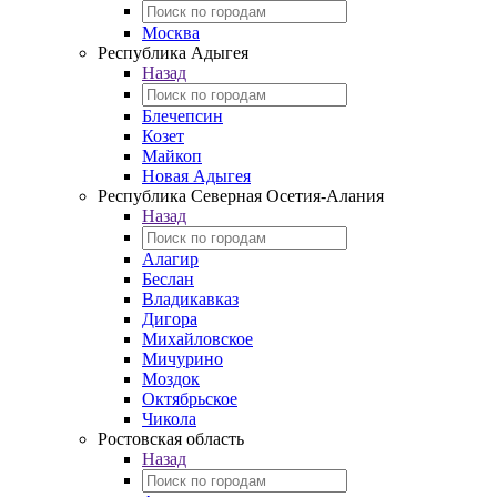
Москва
Республика Адыгея
Назад
Блечепсин
Козет
Майкоп
Новая Адыгея
Республика Северная Осетия-Алания
Назад
Алагир
Беслан
Владикавказ
Дигора
Михайловское
Мичурино
Моздок
Октябрьское
Чикола
Ростовская область
Назад