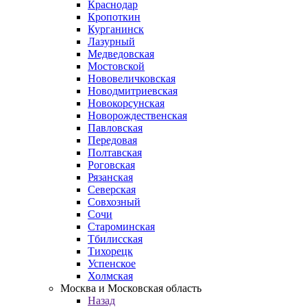
Краснодар
Кропоткин
Курганинск
Лазурный
Медведовская
Мостовской
Нововеличковская
Новодмитриевская
Новокорсунская
Новорождественская
Павловская
Передовая
Полтавская
Роговская
Рязанская
Северская
Совхозный
Сочи
Староминская
Тбилисская
Тихорецк
Успенское
Холмская
Москва и Московская область
Назад