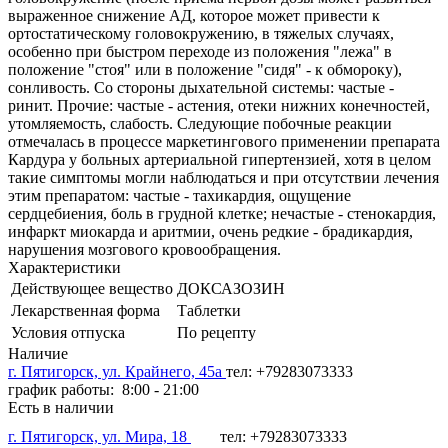
выраженное снижение АД, которое может привести к
ортостатическому головокружению, в тяжелых случаях,
особенно при быстром переходе из положения "лежа" в
положение "стоя" или в положение "сидя" - к обмороку),
сонливость. Со стороны дыхательной системы: частые -
ринит. Прочие: частые - астения, отеки нижних конечностей,
утомляемость, слабость. Следующие побочные реакции
отмечалась в процессе маркетингового применении препарата
Кардура у больных артериальной гипертензией, хотя в целом
такие симптомы могли наблюдаться и при отсутствии лечения
этим препаратом: частые - тахикардия, ощущение
сердцебиения, боль в грудной клетке; нечастые - стенокардия,
инфаркт миокарда и аритмии, очень редкие - брадикардия,
нарушения мозгового кровообращения.
Характеристики
Действующее вещество
ДОКСАЗОЗИН
Лекарственная форма
Таблетки
Условия отпуска
По рецепту
Наличие
г. Пятигорск, ул. Крайнего, 45а
тел: +79283073333
график работы: 8:00 - 21:00
Есть в наличии
г. Пятигорск, ул. Мира, 18
тел: +79283073333