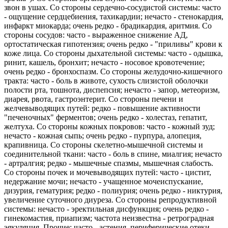
звон в ушах. Со стороны сердечно-сосудистой системы: часто
- ощущение сердцебиения, тахикардии; нечасто - стенокардия,
инфаркт миокарда; очень редко - брадикардия, аритмия. Со
стороны сосудов: часто - выраженное снижение АД,
ортостатическая гипотензия; очень редко - "приливы" крови к
коже лица. Со стороны дыхательной системы: часто - одышка,
ринит, кашель, бронхит; нечасто - носовое кровотечение;
очень редко - бронхоспазм. Со стороны желудочно-кишечного
тракта: часто - боль в животе, сухость слизистой оболочки
полости рта, тошнота, диспепсия; нечасто - запор, метеоризм,
диарея, рвота, гастроэнтерит. Со стороны печени и
желчевыводящих путей: редко - повышение активности
"печеночных" ферментов; очень редко - холестаз, гепатит,
желтуха. Со стороны кожных покровов: часто - кожный зуд;
нечасто - кожная сыпь; очень редко - пурпура, алопеция,
крапивница. Со стороны скелетно-мышечной системы и
соединительной ткани: часто - боль в спине, миалгия; нечасто
- артралгия; редко - мышечные спазмы, мышечная слабость.
Со стороны почек и мочевыводящих путей: часто - цистит,
недержание мочи; нечасто - учащенное мочеиспускание,
дизурия, гематурия; редко - полиурия; очень редко - никтурия,
увеличение суточного диуреза. Со стороны репродуктивной
системы: нечасто - эректильная дисфункция; очень редко -
гинекомастия, приапизм; частота неизвестна - ретроградная
эякуляция. Прочие: часто - астения, периферические отеки,