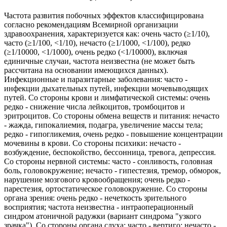
Частота развития побочных эффектов классифицирована
согласно рекомендациям Всемирной организации
здравоохранения, характеризуется как: очень часто (≥1/10),
часто (≥1/100, <1/10), нечасто (≥1/1000, <1/100), редко
(≥1/10000, <1/1000), очень редко (<1/10000), включая
единичные случаи, частота неизвестна (не может быть
рассчитана на основании имеющихся данных).
Инфекционные и паразитарные заболевания: часто -
инфекции дыхательных путей, инфекции мочевыводящих
путей. Со стороны крови и лимфатической системы: очень
редко - снижение числа лейкоцитов, тромбоцитов и
эритроцитов. Со стороны обмена веществ и питания: нечасто
- жажда, гипокалиемия, подагра, увеличение массы тела;
редко - гипогликемия, очень редко - повышение концентрации
мочевины в крови. Со стороны психики: нечасто -
возбуждение, беспокойство, бессонница, тревога, депрессия.
Со стороны нервной системы: часто - сонливость, головная
боль, головокружение; нечасто - гипестезия, тремор, обморок,
нарушение мозгового кровообращения; очень редко -
парестезия, ортостатическое головокружение. Со стороны
органа зрения: очень редко - нечеткость зрительного
восприятия; частота неизвестна - интраоперационный
синдром атоничной радужки (вариант синдрома "узкого
зрачка"). Со стороны органа слуха: часто - вертиго; нечасто -