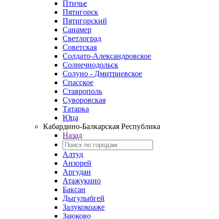
Птичье
Пятигорск
Пятигорский
Санамер
Светлоград
Советская
Солдато-Александровское
Солнечнодольск
Солуно - Дмитриевское
Спасское
Ставрополь
Суворовская
Татарка
Юца
Кабардино‑Балкарская Республика
Назад
Алтуд
Анзорей
Аргудан
Атажукино
Баксан
Дыгулыбгей
Залукокоаже
Заюково