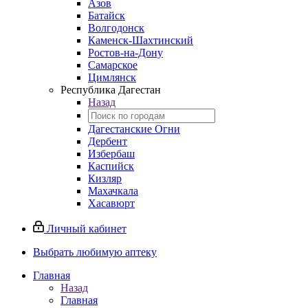
Азов
Батайск
Волгодонск
Каменск-Шахтинский
Ростов-на-Дону
Самарское
Цимлянск
Республика Дагестан
Назад
Дагестанские Огни
Дербент
Избербаш
Каспийск
Кизляр
Махачкала
Хасавюрт
Личный кабинет
Выбрать любимую аптеку
Главная
Назад
Главная