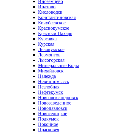
Иноземцево
Ипатово
Кисловодск
Константиновская
Кочубеевское
Краснокумское
Красный Пахарь
Курсавка
Курская
Левокумское
Лермонтов
Лысогорская
Минеральные Воды
Михайловск
Надежда
Невинномысск
Незлобная
Нефтекумск
Новоалександровск
Новозаведенное
Новопавловск
Новоселицкое
Подкумок
Покойное
Прасковея