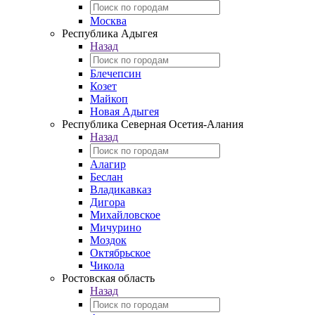
Москва
Республика Адыгея
Назад
Блечепсин
Козет
Майкоп
Новая Адыгея
Республика Северная Осетия-Алания
Назад
Алагир
Беслан
Владикавказ
Дигора
Михайловское
Мичурино
Моздок
Октябрьское
Чикола
Ростовская область
Назад