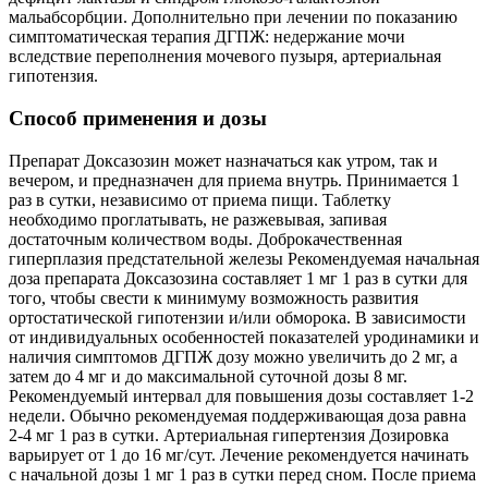
мальабсорбции. Дополнительно при лечении по показанию
симптоматическая терапия ДГПЖ: недержание мочи
вследствие переполнения мочевого пузыря, артериальная
гипотензия.
Способ применения и дозы
Препарат Доксазозин может назначаться как утром, так и
вечером, и предназначен для приема внутрь. Принимается 1
раз в сутки, независимо от приема пищи. Таблетку
необходимо проглатывать, не разжевывая, запивая
достаточным количеством воды. Доброкачественная
гиперплазия предстательной железы Рекомендуемая начальная
доза препарата Доксазозина составляет 1 мг 1 раз в сутки для
того, чтобы свести к минимуму возможность развития
ортостатической гипотензии и/или обморока. В зависимости
от индивидуальных особенностей показателей уродинамики и
наличия симптомов ДГПЖ дозу можно увеличить до 2 мг, а
затем до 4 мг и до максимальной суточной дозы 8 мг.
Рекомендуемый интервал для повышения дозы составляет 1-2
недели. Обычно рекомендуемая поддерживающая доза равна
2-4 мг 1 раз в сутки. Артериальная гипертензия Дозировка
варьирует от 1 до 16 мг/сут. Лечение рекомендуется начинать
с начальной дозы 1 мг 1 раз в сутки перед сном. После приема