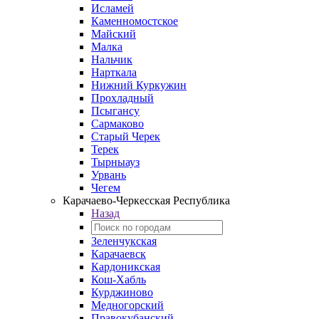
Исламей
Каменномостское
Майский
Малка
Нальчик
Нарткала
Нижний Куркужин
Прохладный
Псыгансу
Сармаково
Старый Черек
Терек
Тырныауз
Урвань
Чегем
Карачаево-Черкесская Республика
Назад
Зеленчукская
Карачаевск
Кардоникская
Кош-Хабль
Курджиново
Медногорский
Правокубанский