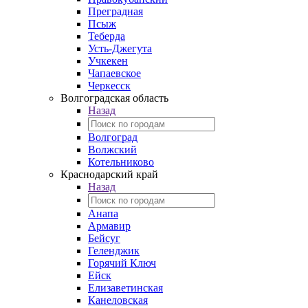
Преградная
Псыж
Теберда
Усть-Джегута
Учкекен
Чапаевское
Черкесск
Волгоградская область
Назад
Волгоград
Волжский
Котельниково
Краснодарский край
Назад
Анапа
Армавир
Бейсуг
Геленджик
Горячий Ключ
Ейск
Елизаветинская
Канеловская