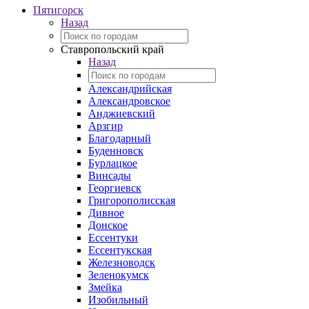
Пятигорск
Назад
Ставропольский край
Назад
Александрийская
Александровское
Анджиевский
Арзгир
Благодарный
Буденновск
Бурлацкое
Винсады
Георгиевск
Григорополисская
Дивное
Донское
Ессентуки
Ессентукская
Железноводск
Зеленокумск
Змейка
Изобильный