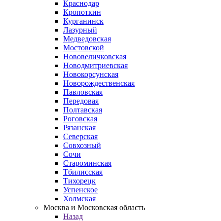
Краснодар
Кропоткин
Курганинск
Лазурный
Медведовская
Мостовской
Нововеличковская
Новодмитриевская
Новокорсунская
Новорождественская
Павловская
Передовая
Полтавская
Роговская
Рязанская
Северская
Совхозный
Сочи
Староминская
Тбилисская
Тихорецк
Успенское
Холмская
Москва и Московская область
Назад