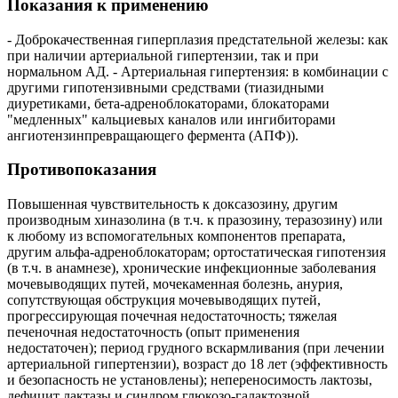
Показания к применению
- Доброкачественная гиперплазия предстательной железы: как
при наличии артериальной гипертензии, так и при
нормальном АД. - Артериальная гипертензия: в комбинации с
другими гипотензивными средствами (тиазидными
диуретиками, бета-адреноблокаторами, блокаторами
"медленных" кальциевых каналов или ингибиторами
ангиотензинпревращающего фермента (АПФ)).
Противопоказания
Повышенная чувствительность к доксазозину, другим
производным хиназолина (в т.ч. к празозину, теразозину) или
к любому из вспомогательных компонентов препарата,
другим альфа-адреноблокаторам; ортостатическая гипотензия
(в т.ч. в анамнезе), хронические инфекционные заболевания
мочевыводящих путей, мочекаменная болезнь, анурия,
сопутствующая обструкция мочевыводящих путей,
прогрессирующая почечная недостаточность; тяжелая
печеночная недостаточность (опыт применения
недостаточен); период грудного вскармливания (при лечении
артериальной гипертензии), возраст до 18 лет (эффективность
и безопасность не установлены); непереносимость лактозы,
дефицит лактазы и синдром глюкозо-галактозной