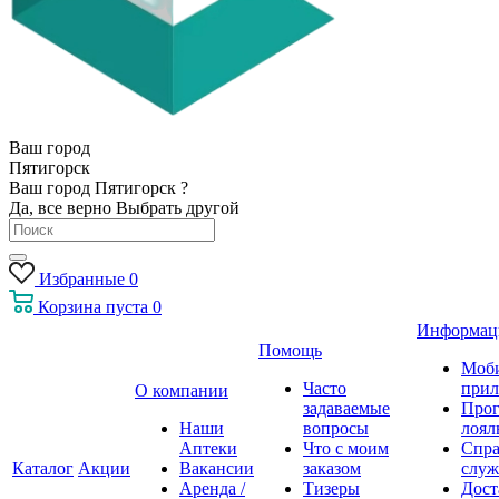
Ваш город
Пятигорск
Ваш город Пятигорск ?
Да, все верно
Выбрать другой
Избранные
0
Корзина
пуста
0
Информац
Помощь
Моб
Часто
прил
О компании
задаваемые
Про
Наши
вопросы
лоял
Аптеки
Что с моим
Спра
Каталог
Акции
Вакансии
заказом
служ
Аренда /
Тизеры
Дост