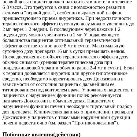
первой дозы пациент должен находиться в постели в течение
6-8 часов. Это требуется в связи с возможностью развития
феномена "первой дозы", особенно выраженной на фоне
предшествующего приема диуретиков. При недостаточности
терапевтического эффекта суточную дозу можно увеличить до
2 мг через 1-2 недели. В последующем через каждые 1-2
недели дозу можно увеличить на 2 мг. У подавляющего
большинства пациентов оптимальный терапевтический
эффект достигается при дозе 8 мг в сутки. Максимальную
суточную дозу препарата 16 мг в сутки превышать нельзя.
После достижения стойкого терапевтического эффекта дозу
обычно снимают (средняя терапевтическая доза при
поддерживающей терапии обычно равна 2-4 мг в сутки). Если
к терапии добавляется диуретик или другое гипотензивное
средство, необходимо корректировать дозу Доксазозина в
зависимости от состояния пациента с дальнейшим ее
титрированием под контролем врача. У пожилых пациентов и
пациентов с нарушением функции почек рекомендуется
назначать Доксазозин в обычных дозах. Пациентам с
нарушением функции печени необходим тщательный подбор
доз препарата. Клинических данных о применении препарата
Доксазозин у пациентов с тяжелыми нарушениями функции
печени недостаточно (см. раздел "Противопоказания").
Побочные явления(действия)