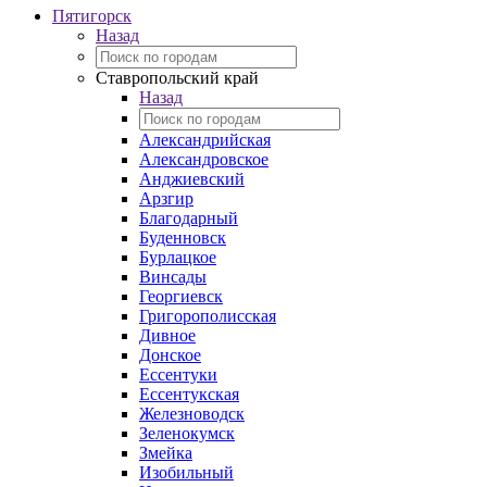
Пятигорск
Назад
Ставропольский край
Назад
Александрийская
Александровское
Анджиевский
Арзгир
Благодарный
Буденновск
Бурлацкое
Винсады
Георгиевск
Григорополисская
Дивное
Донское
Ессентуки
Ессентукская
Железноводск
Зеленокумск
Змейка
Изобильный