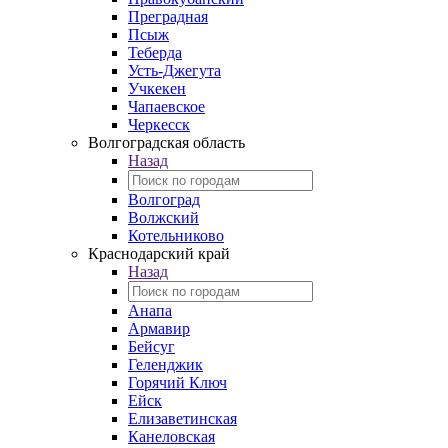
Преградная
Псыж
Теберда
Усть-Джегута
Учкекен
Чапаевское
Черкесск
Волгоградская область
Назад
Волгоград
Волжский
Котельниково
Краснодарский край
Назад
Анапа
Армавир
Бейсуг
Геленджик
Горячий Ключ
Ейск
Елизаветинская
Канеловская