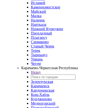
Исламей
Каменномостское
Майский
Малка
Нальчик
Нарткала
Нижний Куркужин
Прохладный
Псыгансу
Сармаково
Старый Черек
Терек
Тырныауз
Урвань
Чегем
Карачаево-Черкесская Республика
Назад
Зеленчукская
Карачаевск
Кардоникская
Кош-Хабль
Курджиново
Медногорский
Правокубанский