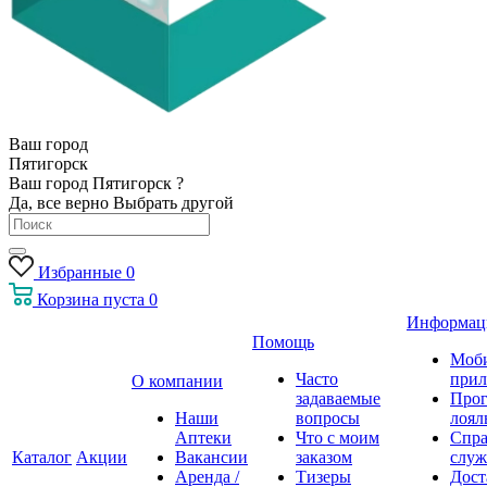
Ваш город
Пятигорск
Ваш город Пятигорск ?
Да, все верно
Выбрать другой
Избранные
0
Корзина
пуста
0
Информац
Помощь
Моб
Часто
прил
О компании
задаваемые
Про
Наши
вопросы
лоял
Аптеки
Что с моим
Спра
Каталог
Акции
Вакансии
заказом
служ
Аренда /
Тизеры
Дост