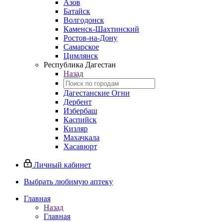
Азов
Батайск
Волгодонск
Каменск-Шахтинский
Ростов-на-Дону
Самарское
Цимлянск
Республика Дагестан
Назад
Дагестанские Огни
Дербент
Избербаш
Каспийск
Кизляр
Махачкала
Хасавюрт
Личный кабинет
Выбрать любимую аптеку
Главная
Назад
Главная