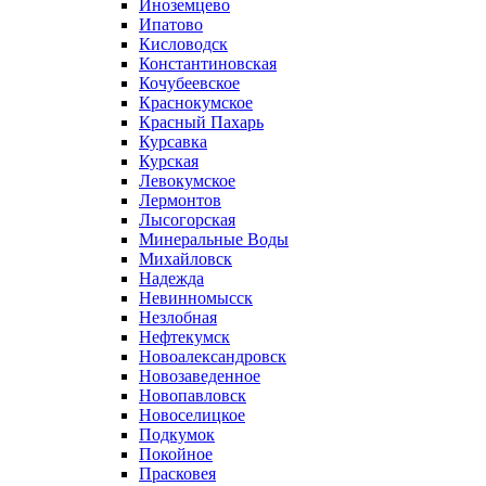
Иноземцево
Ипатово
Кисловодск
Константиновская
Кочубеевское
Краснокумское
Красный Пахарь
Курсавка
Курская
Левокумское
Лермонтов
Лысогорская
Минеральные Воды
Михайловск
Надежда
Невинномысск
Незлобная
Нефтекумск
Новоалександровск
Новозаведенное
Новопавловск
Новоселицкое
Подкумок
Покойное
Прасковея