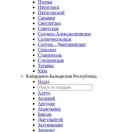
Птичье
Пятигорск
Пятигорский
Санамер
Светлоград
Советская
Солдато-Александровское
Солнечнодольск
Солуно - Дмитриевское
Спасское
Ставрополь
Суворовская
Татарка
Юца
Кабардино‑Балкарская Республика
Назад
Алтуд
Анзорей
Аргудан
Атажукино
Баксан
Дыгулыбгей
Залукокоаже
Заюково