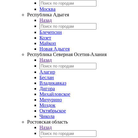
Москва
Республика Адыгея
Назад
Блечепсин
Козет
Майкоп
Новая Адыгея
Республика Северная Осетия-Алания
Назад
Алагир
Беслан
Владикавказ
Дигора
Михайловское
Мичурино
Моздок
Октябрьское
Чикола
Ростовская область
Назад