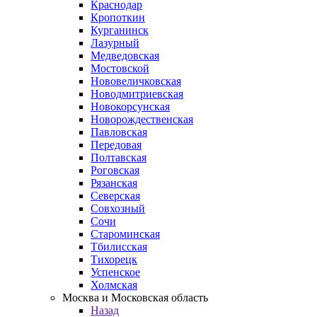
Краснодар
Кропоткин
Курганинск
Лазурный
Медведовская
Мостовской
Нововеличковская
Новодмитриевская
Новокорсунская
Новорождественская
Павловская
Передовая
Полтавская
Роговская
Рязанская
Северская
Совхозный
Сочи
Староминская
Тбилисская
Тихорецк
Успенское
Холмская
Москва и Московская область
Назад