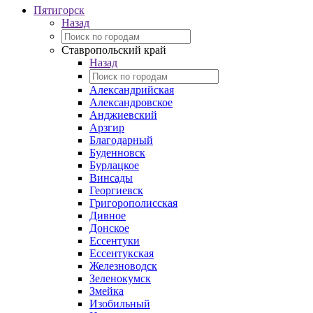
Пятигорск
Назад
Ставропольский край
Назад
Александрийская
Александровское
Анджиевский
Арзгир
Благодарный
Буденновск
Бурлацкое
Винсады
Георгиевск
Григорополисская
Дивное
Донское
Ессентуки
Ессентукская
Железноводск
Зеленокумск
Змейка
Изобильный