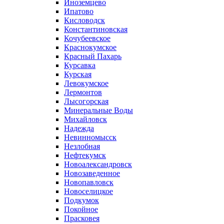
Иноземцево
Ипатово
Кисловодск
Константиновская
Кочубеевское
Краснокумское
Красный Пахарь
Курсавка
Курская
Левокумское
Лермонтов
Лысогорская
Минеральные Воды
Михайловск
Надежда
Невинномысск
Незлобная
Нефтекумск
Новоалександровск
Новозаведенное
Новопавловск
Новоселицкое
Подкумок
Покойное
Прасковея