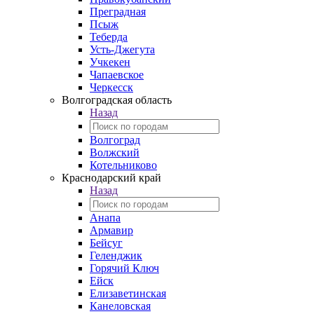
Преградная
Псыж
Теберда
Усть-Джегута
Учкекен
Чапаевское
Черкесск
Волгоградская область
Назад
Волгоград
Волжский
Котельниково
Краснодарский край
Назад
Анапа
Армавир
Бейсуг
Геленджик
Горячий Ключ
Ейск
Елизаветинская
Канеловская