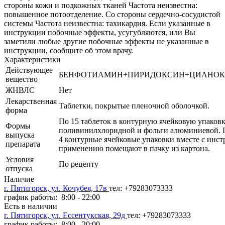
стороны кожи и подкожных тканей Частота неизвестна:
повышенное потоотделение. Со стороны сердечно-сосудистой
системы Частота неизвестна: тахикардия. Если указанные в
инструкции побочные эффекты, усугубляются, или Вы
заметили любые другие побочные эффекты не указанные в
инструкции, сообщите об этом врачу.
Характеристики
Действующее
БЕНФОТИАМИН+ПИРИДОКСИН+ЦИАНО
вещество
ЖНВЛС
Нет
Лекарственная
Таблетки, покрытые пленочной оболочкой.
форма
По 15 таблеток в контурную ячейковую упаковк
Формы
поливинилхлоридной и фольги алюминиевой. По
выпуска
4 контурные ячейковые упаковки вместе с инст
препарата
применению помещают в пачку из картона.
Условия
По рецепту
отпуска
Наличие
г. Пятигорск, ул. Кочубея, 17в
тел: +79283073333
график работы: 8:00 - 22:00
Есть в наличии
г. Пятигорск, ул. Ессентукская, 29д
тел: +79283073333
график работы: 8:00 - 20:00