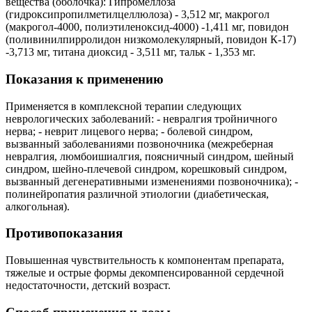
вещества (оболочка): Гипромеллоза
(гидроксипропилметилцеллюлоза) - 3,512 мг, макрогол
(макрогол-4000, полиэтиленоксид-4000) -1,411 мг, повидон
(поливинилпирролидон низкомолекулярный, повидон К-17)
-3,713 мг, титана диоксид - 3,511 мг, тальк - 1,353 мг.
Показания к применению
Применяется в комплексной терапии следующих
неврологических заболеваний: - невралгия тройничного
нерва; - неврит лицевого нерва; - болевой синдром,
вызванный заболеваниями позвоночника (межреберная
невралгия, люмбоишиалгия, поясничный синдром, шейный
синдром, шейно-плечевой синдром, корешковый синдром,
вызванный дегенеративными изменениями позвоночника); -
полинейропатия различной этиологии (диабетическая,
алкогольная).
Противопоказания
Повышенная чувствительность к компонентам препарата,
тяжелые и острые формы декомпенсированной сердечной
недостаточности, детский возраст.