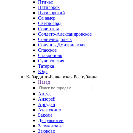
Птичье
Пятигорск
Пятигорский
Санамер
Светлоград
Советская
Солдато-Александровское
Солнечнодольск
Солуно - Дмитриевское
Спасское
Ставрополь
Суворовская
Татарка
Юца
Кабардино‑Балкарская Республика
Назад
Алтуд
Анзорей
Аргудан
Атажукино
Баксан
Дыгулыбгей
Залукокоаже
Заюково