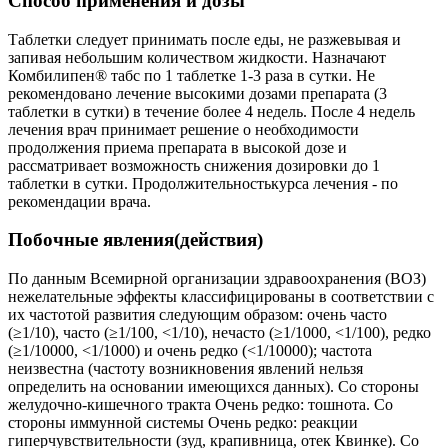
Способ применения и дозы
Таблетки следует принимать после еды, не разжевывая и
запивая небольшим количеством жидкости. Назначают
Комбилипен® табс по 1 таблетке 1-3 раза в сутки. Не
рекомендовано лечение высокими дозами препарата (3
таблетки в сутки) в течение более 4 недель. После 4 недель
лечения врач принимает решение о необходимости
продолжения приема препарата в высокой дозе и
рассматривает возможность снижения дозировки до 1
таблетки в сутки. Продолжительностькурса лечения - по
рекомендации врача.
Побочные явления(действия)
По данным Всемирной организации здравоохранения (ВОЗ)
нежелательные эффекты классифицированы в соответствии с
их частотой развития следующим образом: очень часто
(≥1/10), часто (≥1/100, <1/10), нечасто (≥1/1000, <1/100), редко
(≥1/10000, <1/1000) и очень редко (<1/10000); частота
неизвестна (частоту возникновения явлений нельзя
определить на основании имеющихся данных). Со стороны
желудочно-кишечного тракта Очень редко: тошнота. Со
стороны иммунной системы Очень редко: реакции
гиперчувствительности (зуд, крапивница, отек Квинке). Со