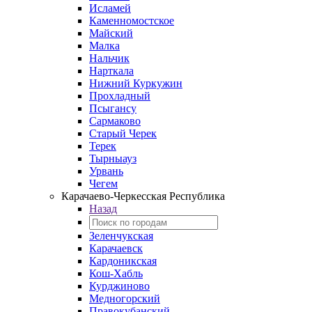
Исламей
Каменномостское
Майский
Малка
Нальчик
Нарткала
Нижний Куркужин
Прохладный
Псыгансу
Сармаково
Старый Черек
Терек
Тырныауз
Урвань
Чегем
Карачаево-Черкесская Республика
Назад
Зеленчукская
Карачаевск
Кардоникская
Кош-Хабль
Курджиново
Медногорский
Правокубанский