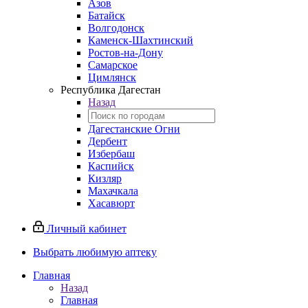
Азов
Батайск
Волгодонск
Каменск-Шахтинский
Ростов-на-Дону
Самарское
Цимлянск
Республика Дагестан
Назад
Дагестанские Огни
Дербент
Избербаш
Каспийск
Кизляр
Махачкала
Хасавюрт
Личный кабинет
Выбрать любимую аптеку
Главная
Назад
Главная