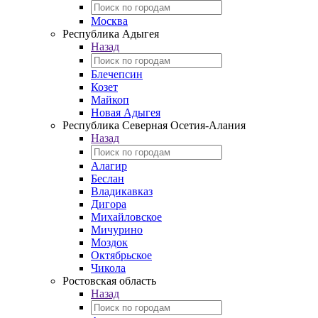
Москва
Республика Адыгея
Назад
Блечепсин
Козет
Майкоп
Новая Адыгея
Республика Северная Осетия-Алания
Назад
Алагир
Беслан
Владикавказ
Дигора
Михайловское
Мичурино
Моздок
Октябрьское
Чикола
Ростовская область
Назад