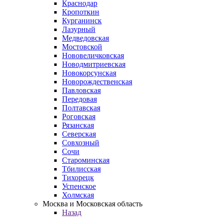
Краснодар
Кропоткин
Курганинск
Лазурный
Медведовская
Мостовской
Нововеличковская
Новодмитриевская
Новокорсунская
Новорождественская
Павловская
Передовая
Полтавская
Роговская
Рязанская
Северская
Совхозный
Сочи
Староминская
Тбилисская
Тихорецк
Успенское
Холмская
Москва и Московская область
Назад