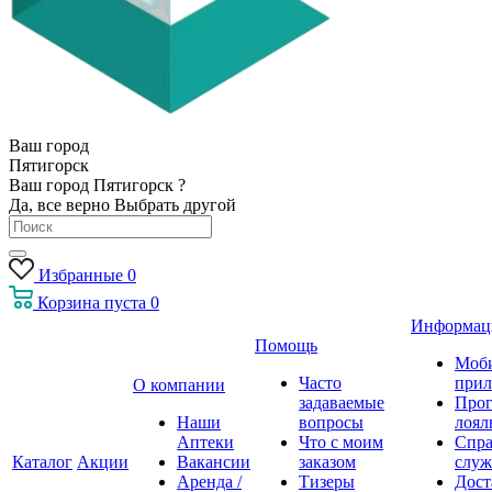
Ваш город
Пятигорск
Ваш город Пятигорск ?
Да, все верно
Выбрать другой
Избранные
0
Корзина
пуста
0
Информац
Помощь
Моб
Часто
прил
О компании
задаваемые
Про
Наши
вопросы
лоял
Аптеки
Что с моим
Спра
Каталог
Акции
Вакансии
заказом
служ
Аренда /
Тизеры
Дост