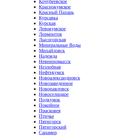
Кочубеевское
Краснокумское
Красный Пахарь
Курсавка
Курская
Левокумское
Лермонтов
Лысогорская
Минеральные Воды
Михайловск
Надежда
Невинномысск
Незлобная
Нефтекумск
Новоалександровск
Новозаведенное
Новопавловск
Новоселицкое
Подкумок
Покойное
Прасковея
Птичье
Пятигорск
Пятигорский
Санамер