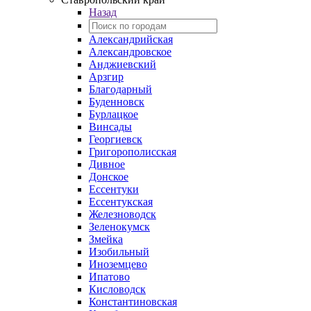
Назад
Александрийская
Александровское
Анджиевский
Арзгир
Благодарный
Буденновск
Бурлацкое
Винсады
Георгиевск
Григорополисская
Дивное
Донское
Ессентуки
Ессентукская
Железноводск
Зеленокумск
Змейка
Изобильный
Иноземцево
Ипатово
Кисловодск
Константиновская