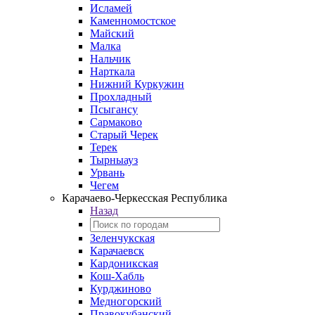
Исламей
Каменномостское
Майский
Малка
Нальчик
Нарткала
Нижний Куркужин
Прохладный
Псыгансу
Сармаково
Старый Черек
Терек
Тырныауз
Урвань
Чегем
Карачаево-Черкесская Республика
Назад
Зеленчукская
Карачаевск
Кардоникская
Кош-Хабль
Курджиново
Медногорский
Правокубанский