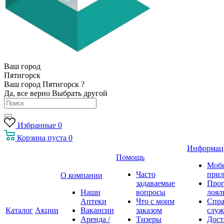
Ваш город
Пятигорск
Ваш город Пятигорск ?
Да, все верно
Выбрать другой
Избранные
0
Корзина
пуста
0
Информац
Помощь
Моб
Часто
прил
О компании
задаваемые
Про
Наши
вопросы
лоял
Аптеки
Что с моим
Спра
Каталог
Акции
Вакансии
заказом
служ
Аренда /
Тизеры
Дост