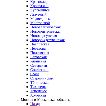
Краснодар
Кропоткин
Курганинск
Лазурный
Медведовская
Мостовской
Нововеличковская
Новодмитриевская
Новокорсунская
Новорождественская
Павловская
Передовая
Полтавская
Роговская
Рязанская
Северская
Совхозный
Сочи
Староминская
Тбилисская
Тихорецк
Успенское
Холмская
Москва и Московская область
Назад