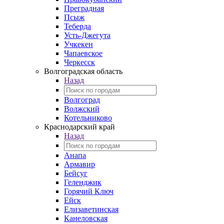
Преградная
Псыж
Теберда
Усть-Джегута
Учкекен
Чапаевское
Черкесск
Волгоградская область
Назад
Волгоград
Волжский
Котельниково
Краснодарский край
Назад
Анапа
Армавир
Бейсуг
Геленджик
Горячий Ключ
Ейск
Елизаветинская
Канеловская