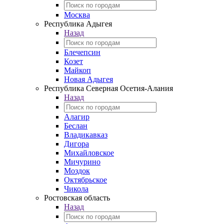
Москва
Республика Адыгея
Назад
Блечепсин
Козет
Майкоп
Новая Адыгея
Республика Северная Осетия-Алания
Назад
Алагир
Беслан
Владикавказ
Дигора
Михайловское
Мичурино
Моздок
Октябрьское
Чикола
Ростовская область
Назад