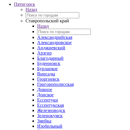
Пятигорск
Назад
Ставропольский край
Назад
Александрийская
Александровское
Анджиевский
Арзгир
Благодарный
Буденновск
Бурлацкое
Винсады
Георгиевск
Григорополисская
Дивное
Донское
Ессентуки
Ессентукская
Железноводск
Зеленокумск
Змейка
Изобильный