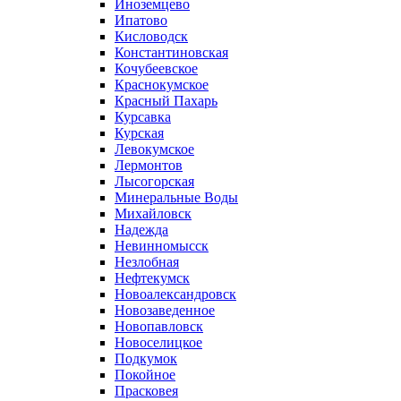
Иноземцево
Ипатово
Кисловодск
Константиновская
Кочубеевское
Краснокумское
Красный Пахарь
Курсавка
Курская
Левокумское
Лермонтов
Лысогорская
Минеральные Воды
Михайловск
Надежда
Невинномысск
Незлобная
Нефтекумск
Новоалександровск
Новозаведенное
Новопавловск
Новоселицкое
Подкумок
Покойное
Прасковея