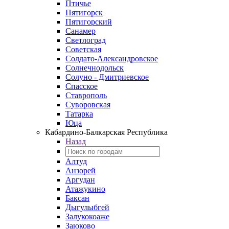
Птичье
Пятигорск
Пятигорский
Санамер
Светлоград
Советская
Солдато-Александровское
Солнечнодольск
Солуно - Дмитриевское
Спасское
Ставрополь
Суворовская
Татарка
Юца
Кабардино‑Балкарская Республика
Назад
Алтуд
Анзорей
Аргудан
Атажукино
Баксан
Дыгулыбгей
Залукокоаже
Заюково