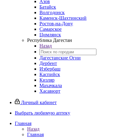
Азов
Батайск
Волгодонск
Каменск-Шахтинский
Ростов-на-Дону
Самарское
Цимлянск
Республика Дагестан
Назад
Дагестанские Огни
Дербент
Избербаш
Каспийск
Кизляр
Махачкала
Хасавюрт
Личный кабинет
Выбрать любимую аптеку
Главная
Назад
Главная