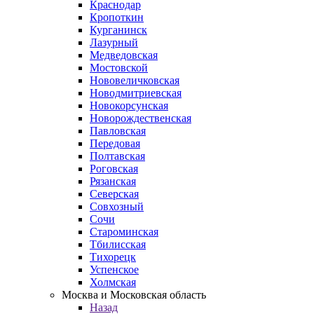
Краснодар
Кропоткин
Курганинск
Лазурный
Медведовская
Мостовской
Нововеличковская
Новодмитриевская
Новокорсунская
Новорождественская
Павловская
Передовая
Полтавская
Роговская
Рязанская
Северская
Совхозный
Сочи
Староминская
Тбилисская
Тихорецк
Успенское
Холмская
Москва и Московская область
Назад