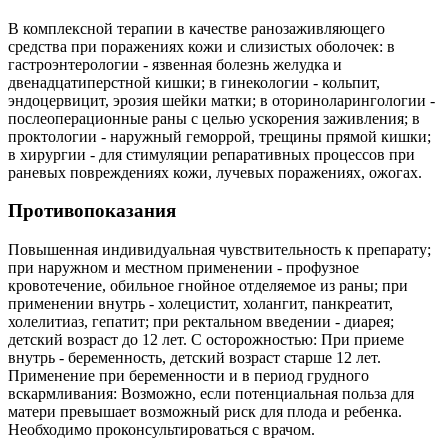
В комплексной терапии в качестве ранозаживляющего
средства при поражениях кожи и слизистых оболочек: в
гастроэнтерологии - язвенная болезнь желудка и
двенадцатиперстной кишки; в гинекологии - кольпит,
эндоцервицит, эрозия шейки матки; в оториноларингологии -
послеоперационные раны с целью ускорения заживления; в
проктологии - наружный геморрой, трещины прямой кишки;
в хирургии - для стимуляции репаративных процессов при
раневых повреждениях кожи, лучевых поражениях, ожогах.
Противопоказания
Повышенная индивидуальная чувствительность к препарату;
при наружном и местном применении - профузное
кровотечение, обильное гнойное отделяемое из раны; при
применении внутрь - холецистит, холангит, панкреатит,
холелитиаз, гепатит; при ректальном введении - диарея;
детский возраст до 12 лет. С осторожностью: При приеме
внутрь - беременность, детский возраст старше 12 лет.
Применение при беременности и в период грудного
вскармливания: Возможно, если потенциальная польза для
матери превышает возможный риск для плода и ребенка.
Необходимо проконсультироваться с врачом.