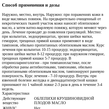
Способ применения и дозы
Наружно, местно, внутрь. Наружно: при поражениях кожи в
виде масляных повязок. На предварительно очищенный от
некротических тканей участок кожи наносят облепиховое
масло, а затем ватно-марлевую повязку, которую меняют через
день. Лечение проводят до появления грануляций. Местно:
при кольпитах, эндоцервицитах, эрозии шейки матки,
геморрое, трещинах прямой кишки применяют в виде
тампонов, обильно пропитанных облепиховым маслом. Курс
лечения при кольпитах 10-15 процедур; эндоцервицитах,
эрозии шейки матки 8-12 процедур; при наружном геморрое,
трещинах прямой кишки 5-7 процедур. В
оториноларингологии - при тимпанопластике, после
обработки раны антибиотиками, тампонами, обильно
пропитанными облепиховым маслом, тампонируют раневую
поверхность. Курс лечения - 7-10 процедур. Внутрь: при
язвенной болезни желудка и двенадцатиперстной кишки
принимают по 1 чайной ложке 2-3 раза в день в течение 3-4
недель.
Характеристики
Действующее
ОБЛЕПИХИ КРУШИНОВИДНОЙ
вещество
ПЛОДОВ МАСЛО
ЖНВЛС
Нет