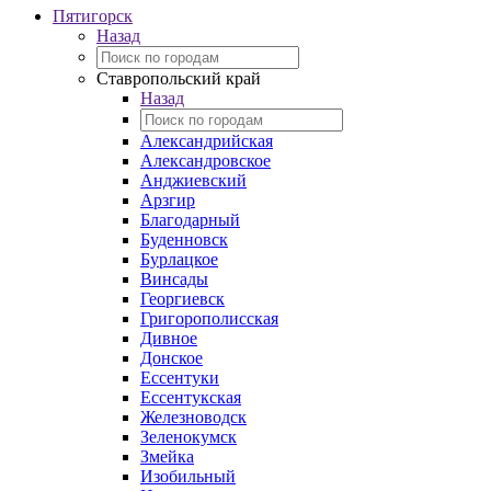
Пятигорск
Назад
Ставропольский край
Назад
Александрийская
Александровское
Анджиевский
Арзгир
Благодарный
Буденновск
Бурлацкое
Винсады
Георгиевск
Григорополисская
Дивное
Донское
Ессентуки
Ессентукская
Железноводск
Зеленокумск
Змейка
Изобильный