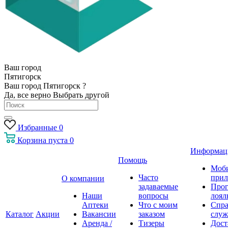
Ваш город
Пятигорск
Ваш город Пятигорск ?
Да, все верно
Выбрать другой
Избранные
0
Корзина
пуста
0
Информац
Помощь
Моб
Часто
прил
О компании
задаваемые
Про
Наши
вопросы
лоял
Аптеки
Что с моим
Спра
Каталог
Акции
Вакансии
заказом
служ
Аренда /
Тизеры
Дост