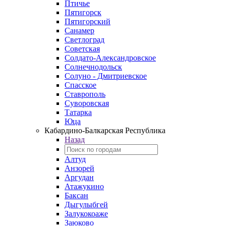
Птичье
Пятигорск
Пятигорский
Санамер
Светлоград
Советская
Солдато-Александровское
Солнечнодольск
Солуно - Дмитриевское
Спасское
Ставрополь
Суворовская
Татарка
Юца
Кабардино‑Балкарская Республика
Назад
Алтуд
Анзорей
Аргудан
Атажукино
Баксан
Дыгулыбгей
Залукокоаже
Заюково