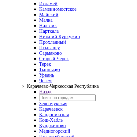
Исламей
Каменномостское
Майский
Малка
Нальчик
Нарткала
Нижний Куркужин
Прохладный
Псыгансу
Сармаково
Старый Черек
Терек
Тырныауз
Урвань
Чегем
Карачаево-Черкесская Республика
Назад
Зеленчукская
Карачаевск
Кардоникская
Кош-Хабль
Курджиново
Медногорский
Правокубанский