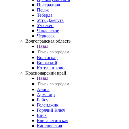
Преградная
Псыж
Теберда
Усть-Джегута
Учкекен
Чапаевское
Черкесск
Волгоградская область
Назад
Волгоград
Волжский
Котельниково
Краснодарский край
Назад
Анапа
Армавир
Бейсуг
Геленджик
Горячий Ключ
Ейск
Елизаветинская
Канеловская