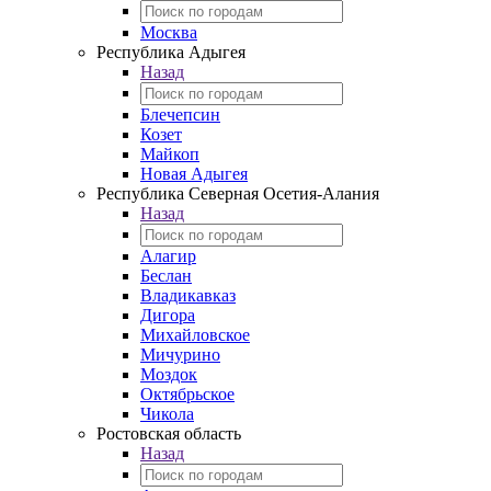
Москва
Республика Адыгея
Назад
Блечепсин
Козет
Майкоп
Новая Адыгея
Республика Северная Осетия-Алания
Назад
Алагир
Беслан
Владикавказ
Дигора
Михайловское
Мичурино
Моздок
Октябрьское
Чикола
Ростовская область
Назад