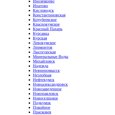
Иноземцево
Ипатово
Кисловодск
Константиновская
Кочубеевское
Краснокумское
Красный Пахарь
Курсавка
Курская
Левокумское
Лермонтов
Лысогорская
Минеральные Воды
Михайловск
Надежда
Невинномысск
Незлобная
Нефтекумск
Новоалександровск
Новозаведенное
Новопавловск
Новоселицкое
Подкумок
Покойное
Прасковея