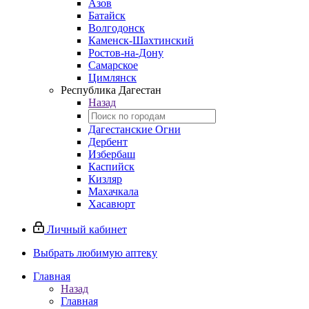
Азов
Батайск
Волгодонск
Каменск-Шахтинский
Ростов-на-Дону
Самарское
Цимлянск
Республика Дагестан
Назад
Дагестанские Огни
Дербент
Избербаш
Каспийск
Кизляр
Махачкала
Хасавюрт
Личный кабинет
Выбрать любимую аптеку
Главная
Назад
Главная