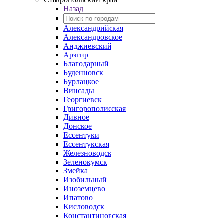
Назад
Александрийская
Александровское
Анджиевский
Арзгир
Благодарный
Буденновск
Бурлацкое
Винсады
Георгиевск
Григорополисская
Дивное
Донское
Ессентуки
Ессентукская
Железноводск
Зеленокумск
Змейка
Изобильный
Иноземцево
Ипатово
Кисловодск
Константиновская