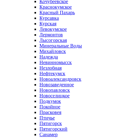
Кочубеевское
Краснокумское
Красный Пахарь
Курсавка
Курская
Левокумское
Лермонтов
Лысогорская
Минеральные Воды
Михайловск
Надежда
Невинномысск
Незлобная
Нефтекумск
Новоалександровск
Новозаведенное
Новопавловск
Новоселицкое
Подкумок
Покойное
Прасковея
Птичье
Пятигорск
Пятигорский
Санамер