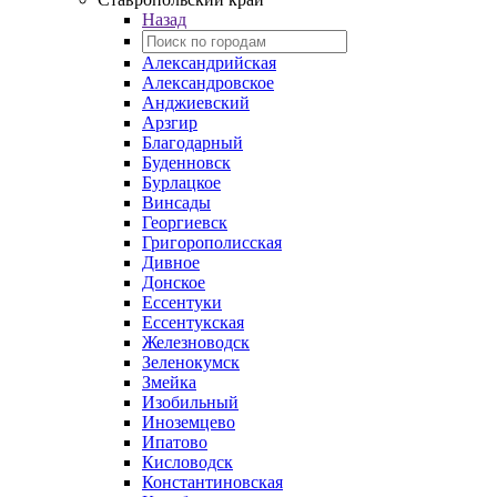
Назад
Александрийская
Александровское
Анджиевский
Арзгир
Благодарный
Буденновск
Бурлацкое
Винсады
Георгиевск
Григорополисская
Дивное
Донское
Ессентуки
Ессентукская
Железноводск
Зеленокумск
Змейка
Изобильный
Иноземцево
Ипатово
Кисловодск
Константиновская