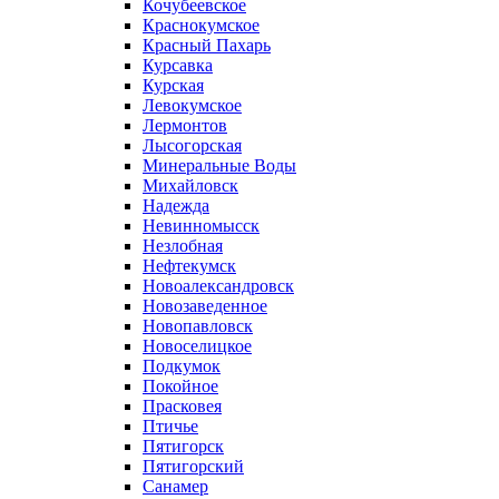
Кочубеевское
Краснокумское
Красный Пахарь
Курсавка
Курская
Левокумское
Лермонтов
Лысогорская
Минеральные Воды
Михайловск
Надежда
Невинномысск
Незлобная
Нефтекумск
Новоалександровск
Новозаведенное
Новопавловск
Новоселицкое
Подкумок
Покойное
Прасковея
Птичье
Пятигорск
Пятигорский
Санамер