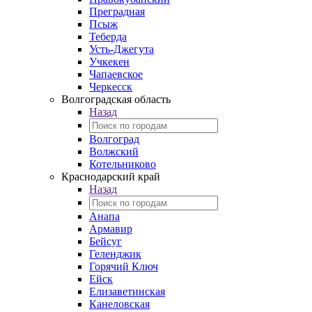
Преградная
Псыж
Теберда
Усть-Джегута
Учкекен
Чапаевское
Черкесск
Волгоградская область
Назад
Волгоград
Волжский
Котельниково
Краснодарский край
Назад
Анапа
Армавир
Бейсуг
Геленджик
Горячий Ключ
Ейск
Елизаветинская
Канеловская