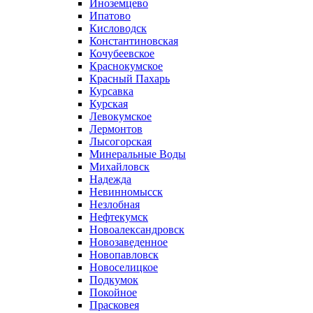
Иноземцево
Ипатово
Кисловодск
Константиновская
Кочубеевское
Краснокумское
Красный Пахарь
Курсавка
Курская
Левокумское
Лермонтов
Лысогорская
Минеральные Воды
Михайловск
Надежда
Невинномысск
Незлобная
Нефтекумск
Новоалександровск
Новозаведенное
Новопавловск
Новоселицкое
Подкумок
Покойное
Прасковея