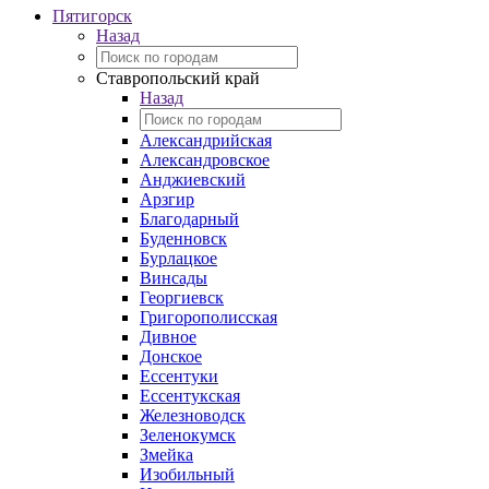
Пятигорск
Назад
Ставропольский край
Назад
Александрийская
Александровское
Анджиевский
Арзгир
Благодарный
Буденновск
Бурлацкое
Винсады
Георгиевск
Григорополисская
Дивное
Донское
Ессентуки
Ессентукская
Железноводск
Зеленокумск
Змейка
Изобильный