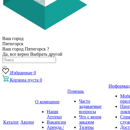
Ваш город
Пятигорск
Ваш город Пятигорск ?
Да, все верно
Выбрать другой
Избранные
0
Корзина
пуста
0
Информац
Помощь
Моб
Часто
прил
О компании
задаваемые
Про
Наши
вопросы
лоял
Аптеки
Что с моим
Спра
Каталог
Акции
Вакансии
заказом
служ
Аренда /
Тизеры
Дост