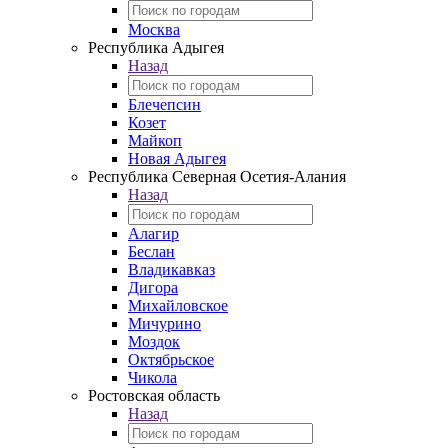
Москва
Республика Адыгея
Назад
Блечепсин
Козет
Майкоп
Новая Адыгея
Республика Северная Осетия-Алания
Назад
Алагир
Беслан
Владикавказ
Дигора
Михайловское
Мичурино
Моздок
Октябрьское
Чикола
Ростовская область
Назад