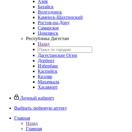
Азов
Батайск
Волгодонск
Каменск-Шахтинский
Ростов-на-Дону
Самарское
Цимлянск
Республика Дагестан
Назад
Дагестанские Огни
Дербент
Избербаш
Каспийск
Кизляр
Махачкала
Хасавюрт
Личный кабинет
Выбрать любимую аптеку
Главная
Назад
Главная