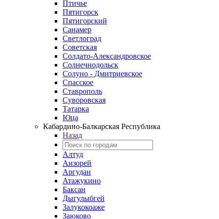
Птичье
Пятигорск
Пятигорский
Санамер
Светлоград
Советская
Солдато-Александровское
Солнечнодольск
Солуно - Дмитриевское
Спасское
Ставрополь
Суворовская
Татарка
Юца
Кабардино‑Балкарская Республика
Назад
Алтуд
Анзорей
Аргудан
Атажукино
Баксан
Дыгулыбгей
Залукокоаже
Заюково