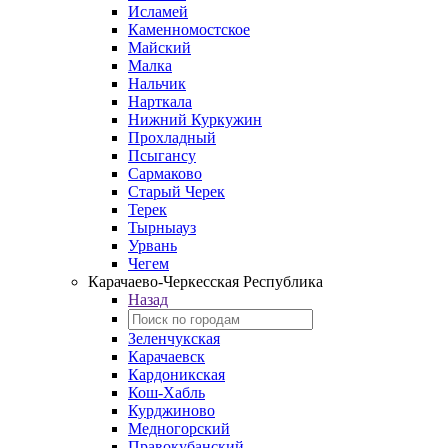
Исламей
Каменномостское
Майский
Малка
Нальчик
Нарткала
Нижний Куркужин
Прохладный
Псыгансу
Сармаково
Старый Черек
Терек
Тырныауз
Урвань
Чегем
Карачаево-Черкесская Республика
Назад
Зеленчукская
Карачаевск
Кардоникская
Кош-Хабль
Курджиново
Медногорский
Правокубанский