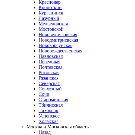
Краснодар
Кропоткин
Курганинск
Лазурный
Медведовская
Мостовской
Нововеличковская
Новодмитриевская
Новокорсунская
Новорождественская
Павловская
Передовая
Полтавская
Роговская
Рязанская
Северская
Совхозный
Сочи
Староминская
Тбилисская
Тихорецк
Успенское
Холмская
Москва и Московская область
Назад