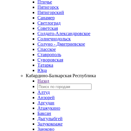
Птичье
Пятигорск
Пятигорский
Санамер
Светлоград
Советская
Солдато-Александровское
Солнечнодольск
Солуно - Дмитриевское
Спасское
Ставрополь
Суворовская
Татарка
Юца
Кабардино‑Балкарская Республика
Назад
Алтуд
Анзорей
Аргудан
Атажукино
Баксан
Дыгулыбгей
Залукокоаже
Заюково