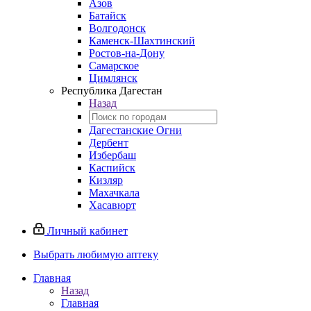
Азов
Батайск
Волгодонск
Каменск-Шахтинский
Ростов-на-Дону
Самарское
Цимлянск
Республика Дагестан
Назад
Дагестанские Огни
Дербент
Избербаш
Каспийск
Кизляр
Махачкала
Хасавюрт
Личный кабинет
Выбрать любимую аптеку
Главная
Назад
Главная