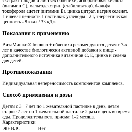
экстракт плодов и листьев облепихи, аскорбиновая кислота
(витамин C), мальтодекстрин (стабилизатор), d-альфа
токоферола ацетат (витамин Е), цинка цитрат, натрия селенат.
Пищевая ценность 1 пастилки: углеводы - 2 г, энергетическая
ценность - 8 ккал / 33 кДж.
Показания к применению
ВитаМишки® Immuno + облепиха рекомендуются детям с 3-х
лет в качестве биологически активной добавки к пище -
дополнительного источника витаминов С, Е, цинка и селена
для детей.
Противопоказания
Индивидуальная непереносимость компонентов комплекса.
Способ применения и дозы
Детям с 3 - 7 лет по 1 жевательной пастилке в день, детям
старше 7 лет по 1 жевательной пастилке 2 раза в день во время
еды. Продолжительность приема: 1–2 месяца.
Характеристики
ЖНВЛС
Нет