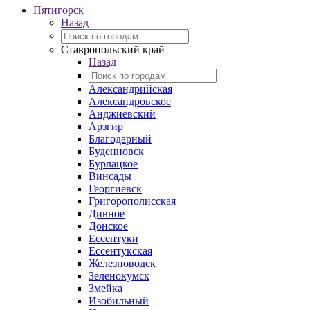
Пятигорск
Назад
Ставропольский край
Назад
Александрийская
Александровское
Анджиевский
Арзгир
Благодарный
Буденновск
Бурлацкое
Винсады
Георгиевск
Григорополисская
Дивное
Донское
Ессентуки
Ессентукская
Железноводск
Зеленокумск
Змейка
Изобильный