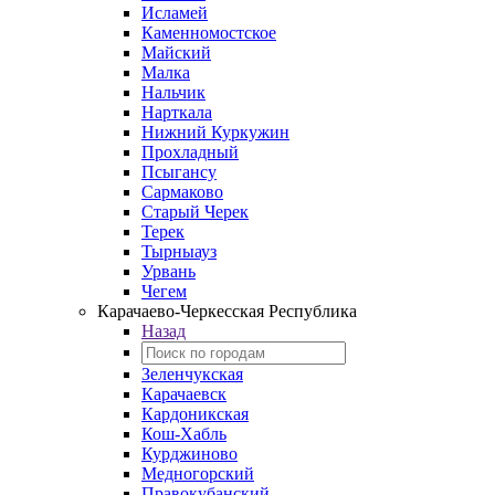
Исламей
Каменномостское
Майский
Малка
Нальчик
Нарткала
Нижний Куркужин
Прохладный
Псыгансу
Сармаково
Старый Черек
Терек
Тырныауз
Урвань
Чегем
Карачаево-Черкесская Республика
Назад
Зеленчукская
Карачаевск
Кардоникская
Кош-Хабль
Курджиново
Медногорский
Правокубанский