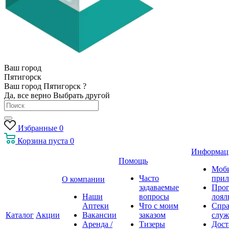
Ваш город
Пятигорск
Ваш город Пятигорск ?
Да, все верно
Выбрать другой
Избранные
0
Корзина
пуста
0
Информац
Помощь
Моб
Часто
прил
О компании
задаваемые
Про
Наши
вопросы
лоял
Аптеки
Что с моим
Спра
Каталог
Акции
Вакансии
заказом
служ
Аренда /
Тизеры
Дост