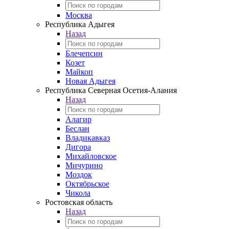
Москва
Республика Адыгея
Назад
Блечепсин
Козет
Майкоп
Новая Адыгея
Республика Северная Осетия-Алания
Назад
Алагир
Беслан
Владикавказ
Дигора
Михайловское
Мичурино
Моздок
Октябрьское
Чикола
Ростовская область
Назад