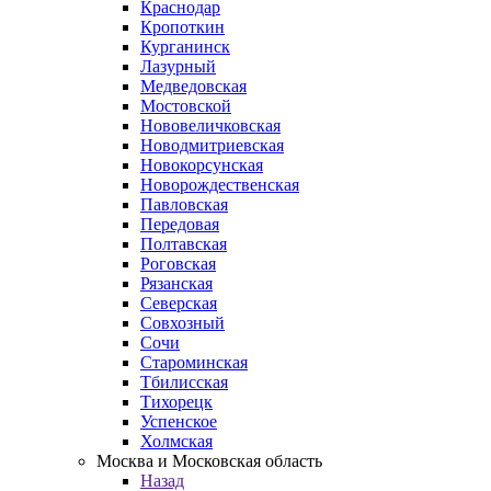
Краснодар
Кропоткин
Курганинск
Лазурный
Медведовская
Мостовской
Нововеличковская
Новодмитриевская
Новокорсунская
Новорождественская
Павловская
Передовая
Полтавская
Роговская
Рязанская
Северская
Совхозный
Сочи
Староминская
Тбилисская
Тихорецк
Успенское
Холмская
Москва и Московская область
Назад