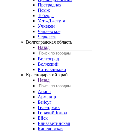
Преградная
Псыж
Теберда
Усть-Джегута
Учкекен
Чапаевское
Черкесск
Волгоградская область
Назад
Волгоград
Волжский
Котельниково
Краснодарский край
Назад
Анапа
Армавир
Бейсуг
Геленджик
Горячий Ключ
Ейск
Елизаветинская
Канеловская