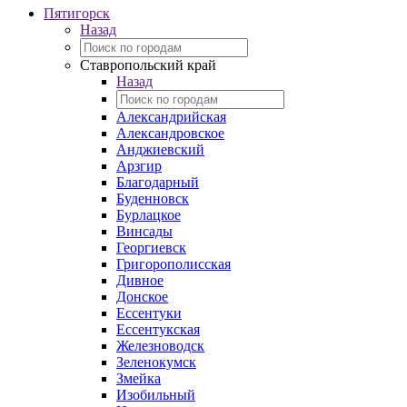
Пятигорск
Назад
Ставропольский край
Назад
Александрийская
Александровское
Анджиевский
Арзгир
Благодарный
Буденновск
Бурлацкое
Винсады
Георгиевск
Григорополисская
Дивное
Донское
Ессентуки
Ессентукская
Железноводск
Зеленокумск
Змейка
Изобильный