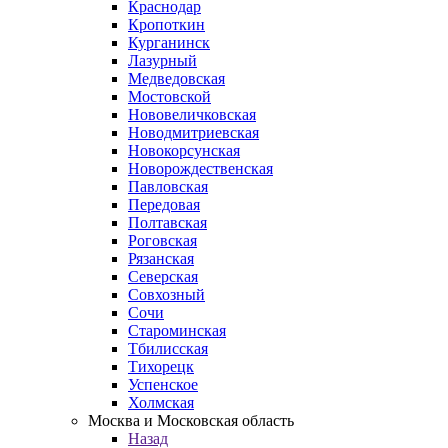
Краснодар
Кропоткин
Курганинск
Лазурный
Медведовская
Мостовской
Нововеличковская
Новодмитриевская
Новокорсунская
Новорождественская
Павловская
Передовая
Полтавская
Роговская
Рязанская
Северская
Совхозный
Сочи
Староминская
Тбилисская
Тихорецк
Успенское
Холмская
Москва и Московская область
Назад