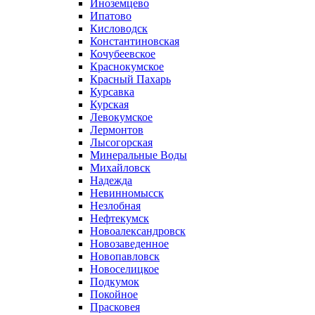
Иноземцево
Ипатово
Кисловодск
Константиновская
Кочубеевское
Краснокумское
Красный Пахарь
Курсавка
Курская
Левокумское
Лермонтов
Лысогорская
Минеральные Воды
Михайловск
Надежда
Невинномысск
Незлобная
Нефтекумск
Новоалександровск
Новозаведенное
Новопавловск
Новоселицкое
Подкумок
Покойное
Прасковея