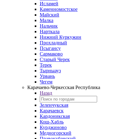
Исламей
Каменномостское
Майский
Малка
Нальчик
Нарткала
Нижний Куркужин
Прохладный
Псыгансу
Сармаково
Старый Черек
Терек
Тырныауз
Урвань
Чегем
Карачаево-Черкесская Республика
Назад
Зеленчукская
Карачаевск
Кардоникская
Кош-Хабль
Курджиново
Медногорский
Правокубанский