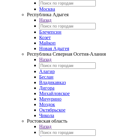
Москва
Республика Адыгея
Назад
Блечепсин
Козет
Майкоп
Новая Адыгея
Республика Северная Осетия-Алания
Назад
Алагир
Беслан
Владикавказ
Дигора
Михайловское
Мичурино
Моздок
Октябрьское
Чикола
Ростовская область
Назад