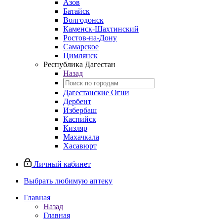
Азов
Батайск
Волгодонск
Каменск-Шахтинский
Ростов-на-Дону
Самарское
Цимлянск
Республика Дагестан
Назад
Дагестанские Огни
Дербент
Избербаш
Каспийск
Кизляр
Махачкала
Хасавюрт
Личный кабинет
Выбрать любимую аптеку
Главная
Назад
Главная