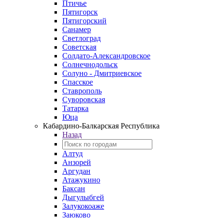
Птичье
Пятигорск
Пятигорский
Санамер
Светлоград
Советская
Солдато-Александровское
Солнечнодольск
Солуно - Дмитриевское
Спасское
Ставрополь
Суворовская
Татарка
Юца
Кабардино‑Балкарская Республика
Назад
Алтуд
Анзорей
Аргудан
Атажукино
Баксан
Дыгулыбгей
Залукокоаже
Заюково