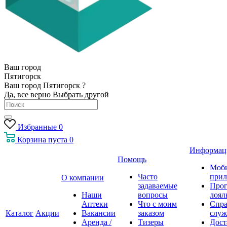
Ваш город
Пятигорск
Ваш город Пятигорск ?
Да, все верно
Выбрать другой
Избранные
0
Корзина
пуста
0
Информац
Помощь
Моб
Часто
прил
О компании
задаваемые
Про
Наши
вопросы
лоял
Аптеки
Что с моим
Спра
Каталог
Акции
Вакансии
заказом
служ
Аренда /
Тизеры
Дост