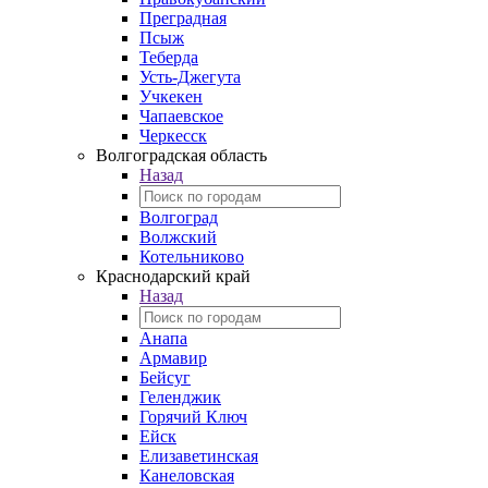
Преградная
Псыж
Теберда
Усть-Джегута
Учкекен
Чапаевское
Черкесск
Волгоградская область
Назад
Волгоград
Волжский
Котельниково
Краснодарский край
Назад
Анапа
Армавир
Бейсуг
Геленджик
Горячий Ключ
Ейск
Елизаветинская
Канеловская