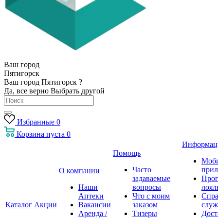
Ваш город
Пятигорск
Ваш город Пятигорск ?
Да, все верно
Выбрать другой
Избранные
0
Корзина
пуста
0
Информац
Помощь
Моб
Часто
прил
О компании
задаваемые
Про
Наши
вопросы
лоял
Аптеки
Что с моим
Спра
Каталог
Акции
Вакансии
заказом
служ
Аренда /
Тизеры
Дост