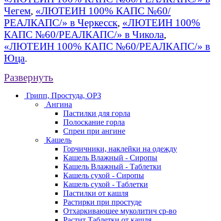
Чегем
,
«ЛЮТЕИН 100% КАПС №60/
РЕАЛКАПС/» в Черкесск
,
«ЛЮТЕИН 100%
КАПС №60/РЕАЛКАПС/» в Чикола
,
«ЛЮТЕИН 100% КАПС №60/РЕАЛКАПС/» в
Юца
.
Развернуть
Грипп, Простуда, ОРЗ
Ангина
Пастилки для горла
Полоскание горла
Спреи при ангине
Кашель
Горчичники, наклейки на одежду
Кашель Влажный - Сиропы
Кашель Влажный - Таблетки
Кашель сухой - Сиропы
Кашель сухой - Таблетки
Пастилки от кашля
Растирки при простуде
Отхаркивающее муколитич ср-во
Растит Таблетки от кашля