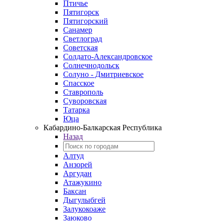
Птичье
Пятигорск
Пятигорский
Санамер
Светлоград
Советская
Солдато-Александровское
Солнечнодольск
Солуно - Дмитриевское
Спасское
Ставрополь
Суворовская
Татарка
Юца
Кабардино‑Балкарская Республика
Назад
Алтуд
Анзорей
Аргудан
Атажукино
Баксан
Дыгулыбгей
Залукокоаже
Заюково