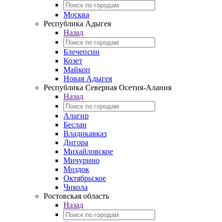
Москва
Республика Адыгея
Назад
Блечепсин
Козет
Майкоп
Новая Адыгея
Республика Северная Осетия-Алания
Назад
Алагир
Беслан
Владикавказ
Дигора
Михайловское
Мичурино
Моздок
Октябрьское
Чикола
Ростовская область
Назад