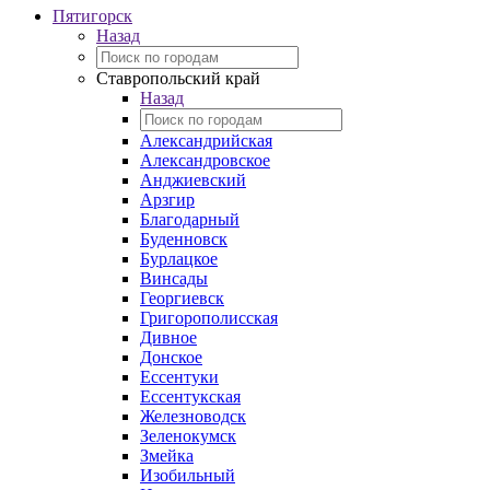
Пятигорск
Назад
Ставропольский край
Назад
Александрийская
Александровское
Анджиевский
Арзгир
Благодарный
Буденновск
Бурлацкое
Винсады
Георгиевск
Григорополисская
Дивное
Донское
Ессентуки
Ессентукская
Железноводск
Зеленокумск
Змейка
Изобильный