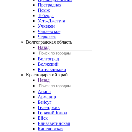
Преградная
Псыж
Теберда
Усть-Джегута
Учкекен
Чапаевское
Черкесск
Волгоградская область
Назад
Волгоград
Волжский
Котельниково
Краснодарский край
Назад
Анапа
Армавир
Бейсуг
Геленджик
Горячий Ключ
Ейск
Елизаветинская
Канеловская