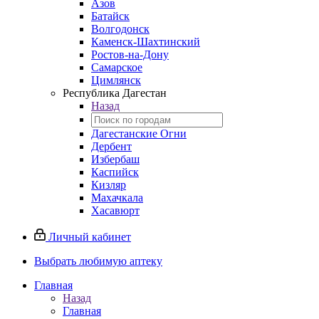
Азов
Батайск
Волгодонск
Каменск-Шахтинский
Ростов-на-Дону
Самарское
Цимлянск
Республика Дагестан
Назад
Дагестанские Огни
Дербент
Избербаш
Каспийск
Кизляр
Махачкала
Хасавюрт
Личный кабинет
Выбрать любимую аптеку
Главная
Назад
Главная