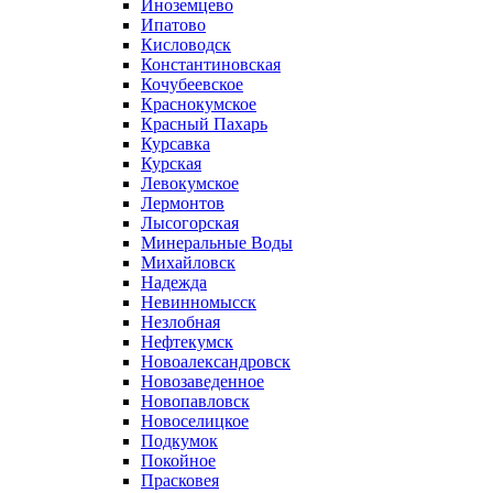
Иноземцево
Ипатово
Кисловодск
Константиновская
Кочубеевское
Краснокумское
Красный Пахарь
Курсавка
Курская
Левокумское
Лермонтов
Лысогорская
Минеральные Воды
Михайловск
Надежда
Невинномысск
Незлобная
Нефтекумск
Новоалександровск
Новозаведенное
Новопавловск
Новоселицкое
Подкумок
Покойное
Прасковея