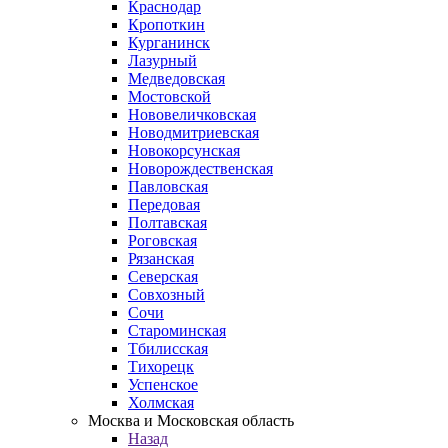
Краснодар
Кропоткин
Курганинск
Лазурный
Медведовская
Мостовской
Нововеличковская
Новодмитриевская
Новокорсунская
Новорождественская
Павловская
Передовая
Полтавская
Роговская
Рязанская
Северская
Совхозный
Сочи
Староминская
Тбилисская
Тихорецк
Успенское
Холмская
Москва и Московская область
Назад