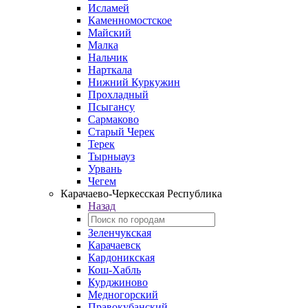
Исламей
Каменномостское
Майский
Малка
Нальчик
Нарткала
Нижний Куркужин
Прохладный
Псыгансу
Сармаково
Старый Черек
Терек
Тырныауз
Урвань
Чегем
Карачаево-Черкесская Республика
Назад
Зеленчукская
Карачаевск
Кардоникская
Кош-Хабль
Курджиново
Медногорский
Правокубанский