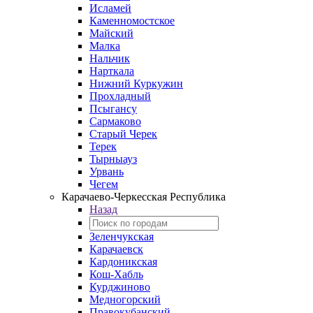
Исламей
Каменномостское
Майский
Малка
Нальчик
Нарткала
Нижний Куркужин
Прохладный
Псыгансу
Сармаково
Старый Черек
Терек
Тырныауз
Урвань
Чегем
Карачаево-Черкесская Республика
Назад
Зеленчукская
Карачаевск
Кардоникская
Кош-Хабль
Курджиново
Медногорский
Правокубанский