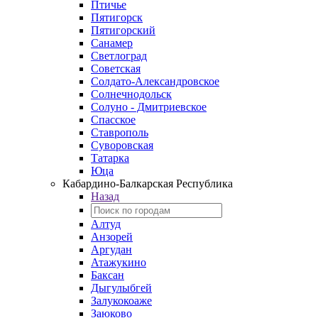
Птичье
Пятигорск
Пятигорский
Санамер
Светлоград
Советская
Солдато-Александровское
Солнечнодольск
Солуно - Дмитриевское
Спасское
Ставрополь
Суворовская
Татарка
Юца
Кабардино‑Балкарская Республика
Назад
Алтуд
Анзорей
Аргудан
Атажукино
Баксан
Дыгулыбгей
Залукокоаже
Заюково