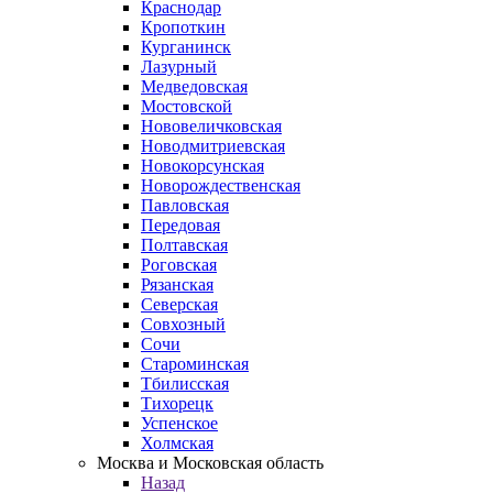
Краснодар
Кропоткин
Курганинск
Лазурный
Медведовская
Мостовской
Нововеличковская
Новодмитриевская
Новокорсунская
Новорождественская
Павловская
Передовая
Полтавская
Роговская
Рязанская
Северская
Совхозный
Сочи
Староминская
Тбилисская
Тихорецк
Успенское
Холмская
Москва и Московская область
Назад