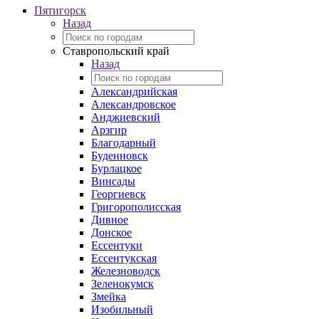
Пятигорск
Назад
Ставропольский край
Назад
Александрийская
Александровское
Анджиевский
Арзгир
Благодарный
Буденновск
Бурлацкое
Винсады
Георгиевск
Григорополисская
Дивное
Донское
Ессентуки
Ессентукская
Железноводск
Зеленокумск
Змейка
Изобильный