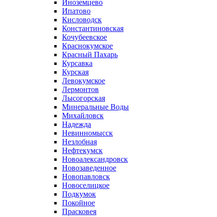
Иноземцево
Ипатово
Кисловодск
Константиновская
Кочубеевское
Краснокумское
Красный Пахарь
Курсавка
Курская
Левокумское
Лермонтов
Лысогорская
Минеральные Воды
Михайловск
Надежда
Невинномысск
Незлобная
Нефтекумск
Новоалександровск
Новозаведенное
Новопавловск
Новоселицкое
Подкумок
Покойное
Прасковея