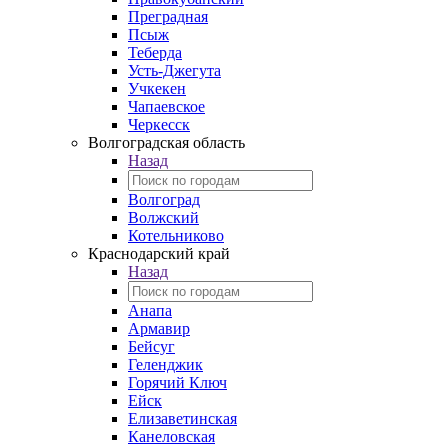
Преградная
Псыж
Теберда
Усть-Джегута
Учкекен
Чапаевское
Черкесск
Волгоградская область
Назад
Волгоград
Волжский
Котельниково
Краснодарский край
Назад
Анапа
Армавир
Бейсуг
Геленджик
Горячий Ключ
Ейск
Елизаветинская
Канеловская