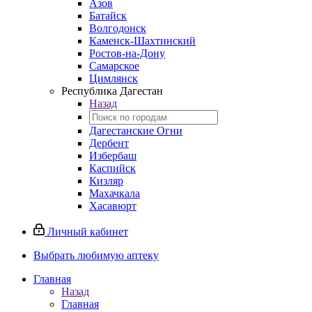
Азов
Батайск
Волгодонск
Каменск-Шахтинский
Ростов-на-Дону
Самарское
Цимлянск
Республика Дагестан
Назад
Дагестанские Огни
Дербент
Избербаш
Каспийск
Кизляр
Махачкала
Хасавюрт
Личный кабинет
Выбрать любимую аптеку
Главная
Назад
Главная