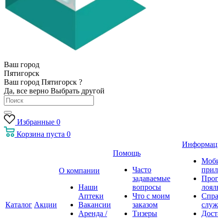
Ваш город
Пятигорск
Ваш город Пятигорск ?
Да, все верно
Выбрать другой
Избранные
0
Корзина
пуста
0
Информац
Помощь
Моб
Часто
прил
О компании
задаваемые
Про
Наши
вопросы
лоял
Аптеки
Что с моим
Спра
Каталог
Акции
Вакансии
заказом
служ
Аренда /
Тизеры
Дост