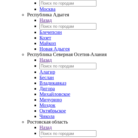
Москва
Республика Адыгея
Назад
Блечепсин
Козет
Майкоп
Новая Адыгея
Республика Северная Осетия-Алания
Назад
Алагир
Беслан
Владикавказ
Дигора
Михайловское
Мичурино
Моздок
Октябрьское
Чикола
Ростовская область
Назад