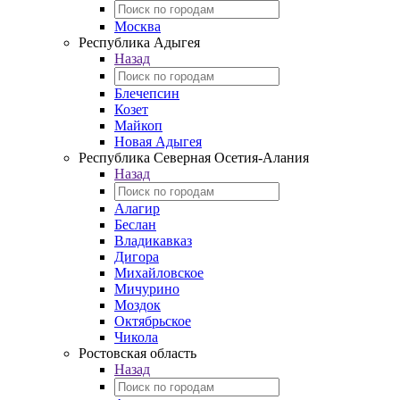
Москва
Республика Адыгея
Назад
Блечепсин
Козет
Майкоп
Новая Адыгея
Республика Северная Осетия-Алания
Назад
Алагир
Беслан
Владикавказ
Дигора
Михайловское
Мичурино
Моздок
Октябрьское
Чикола
Ростовская область
Назад