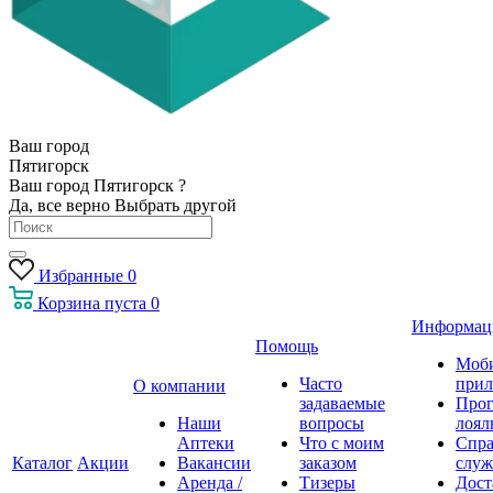
Ваш город
Пятигорск
Ваш город Пятигорск ?
Да, все верно
Выбрать другой
Избранные
0
Корзина
пуста
0
Информац
Помощь
Моб
Часто
прил
О компании
задаваемые
Про
Наши
вопросы
лоял
Аптеки
Что с моим
Спра
Каталог
Акции
Вакансии
заказом
служ
Аренда /
Тизеры
Дост