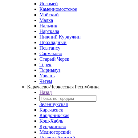
Исламей
Каменномостское
Майский
Малка
Нальчик
Нарткала
Нижний Куркужин
Прохладный
Псыгансу
Сармаково
Старый Черек
Терек
Тырныауз
Урвань
Чегем
Карачаево-Черкесская Республика
Назад
Зеленчукская
Карачаевск
Кардоникская
Кош-Хабль
Курджиново
Медногорский
Правокубанский