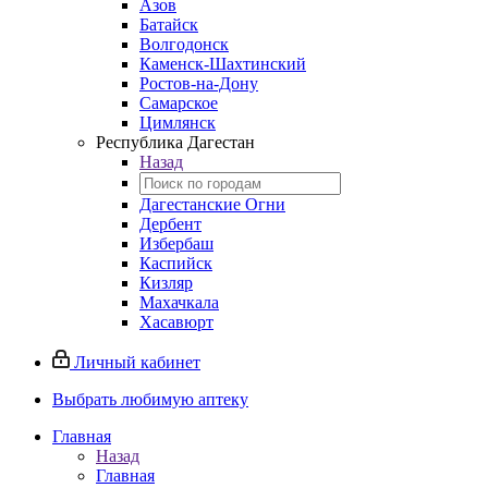
Азов
Батайск
Волгодонск
Каменск-Шахтинский
Ростов-на-Дону
Самарское
Цимлянск
Республика Дагестан
Назад
Дагестанские Огни
Дербент
Избербаш
Каспийск
Кизляр
Махачкала
Хасавюрт
Личный кабинет
Выбрать любимую аптеку
Главная
Назад
Главная