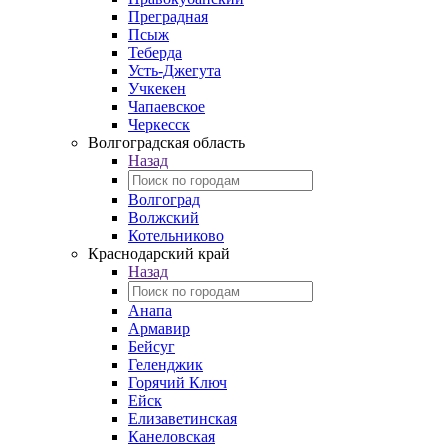
Преградная
Псыж
Теберда
Усть-Джегута
Учкекен
Чапаевское
Черкесск
Волгоградская область
Назад
Волгоград
Волжский
Котельниково
Краснодарский край
Назад
Анапа
Армавир
Бейсуг
Геленджик
Горячий Ключ
Ейск
Елизаветинская
Канеловская