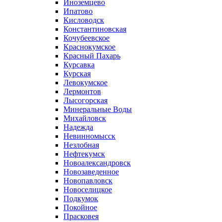
Иноземцево
Ипатово
Кисловодск
Константиновская
Кочубеевское
Краснокумское
Красный Пахарь
Курсавка
Курская
Левокумское
Лермонтов
Лысогорская
Минеральные Воды
Михайловск
Надежда
Невинномысск
Незлобная
Нефтекумск
Новоалександровск
Новозаведенное
Новопавловск
Новоселицкое
Подкумок
Покойное
Прасковея