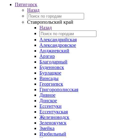
Пятигорск
Назад
Ставропольский край
Назад
Александрийская
Александровское
Анджиевский
Арзгир
Благодарный
Буденновск
Бурлацкое
Винсады
Георгиевск
Григорополисская
Дивное
Донское
Ессентуки
Ессентукская
Железноводск
Зеленокумск
Змейка
Изобильный