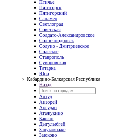
Птичье
Пятигорск
Пятигорский
Санамер
Светлоград
Советская
Солдато-Александровское
Солнечнодольск
Солуно - Дмитриевское
Спасское
Ставрополь
Суворовская
Татарка
Юца
Кабардино‑Балкарская Республика
Назад
Алтуд
Анзорей
Аргудан
Атажукино
Баксан
Дыгулыбгей
Залукокоаже
Заюково