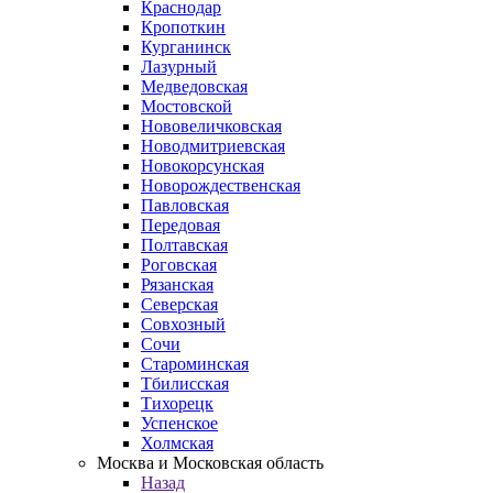
Краснодар
Кропоткин
Курганинск
Лазурный
Медведовская
Мостовской
Нововеличковская
Новодмитриевская
Новокорсунская
Новорождественская
Павловская
Передовая
Полтавская
Роговская
Рязанская
Северская
Совхозный
Сочи
Староминская
Тбилисская
Тихорецк
Успенское
Холмская
Москва и Московская область
Назад