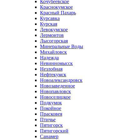
Кочубеевское
Краснокумское
Красный Пахарь
Курсавка
Курская
Левокумское
Лермонтов
Лысогорская
Минеральные Воды
Михайловск
Надежда
Невинномысск
Незлобная
Нефтекумск
Новоалександровск
Новозаведенное
Новопавловск
Новоселицкое
Подкумок
Покойное
Прасковея
Птичье
Пятигорск
Пятигорский
Санамер