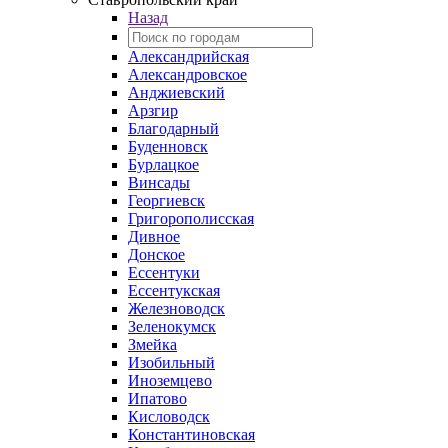
Назад
Александрийская
Александровское
Анджиевский
Арзгир
Благодарный
Буденновск
Бурлацкое
Винсады
Георгиевск
Григорополисская
Дивное
Донское
Ессентуки
Ессентукская
Железноводск
Зеленокумск
Змейка
Изобильный
Иноземцево
Ипатово
Кисловодск
Константиновская