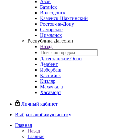
Азов
Батайск
Волгодонск
Каменск-Шахтинский
Ростов-на-Дону
Самарское
Цимлянск
Республика Дагестан
Назад
Дагестанские Огни
Дербент
Избербаш
Каспийск
Кизляр
Махачкала
Хасавюрт
Личный кабинет
Выбрать любимую аптеку
Главная
Назад
Главная