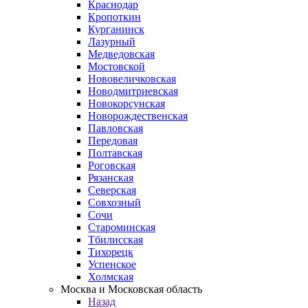
Краснодар
Кропоткин
Курганинск
Лазурный
Медведовская
Мостовской
Нововеличковская
Новодмитриевская
Новокорсунская
Новорождественская
Павловская
Передовая
Полтавская
Роговская
Рязанская
Северская
Совхозный
Сочи
Староминская
Тбилисская
Тихорецк
Успенское
Холмская
Москва и Московская область
Назад