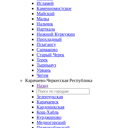
Исламей
Каменномостское
Майский
Малка
Нальчик
Нарткала
Нижний Куркужин
Прохладный
Псыгансу
Сармаково
Старый Черек
Терек
Тырныауз
Урвань
Чегем
Карачаево-Черкесская Республика
Назад
Зеленчукская
Карачаевск
Кардоникская
Кош-Хабль
Курджиново
Медногорский
Правокубанский