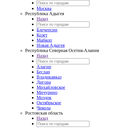
Москва
Республика Адыгея
Назад
Блечепсин
Козет
Майкоп
Новая Адыгея
Республика Северная Осетия-Алания
Назад
Алагир
Беслан
Владикавказ
Дигора
Михайловское
Мичурино
Моздок
Октябрьское
Чикола
Ростовская область
Назад