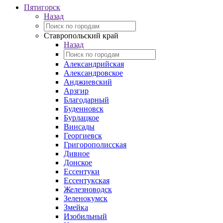
Пятигорск
Назад
Ставропольский край
Назад
Александрийская
Александровское
Анджиевский
Арзгир
Благодарный
Буденновск
Бурлацкое
Винсады
Георгиевск
Григорополисская
Дивное
Донское
Ессентуки
Ессентукская
Железноводск
Зеленокумск
Змейка
Изобильный