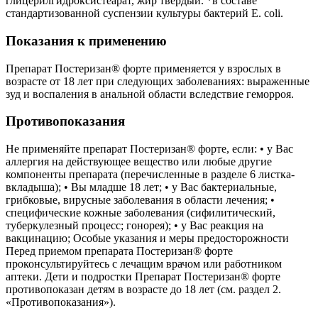
глицерилгидроксистеарат, жир твердый. *в составе
стандартизованной суспензии культуры бактерий E. coli.
Показания к применению
Препарат Постеризан® форте применяется у взрослых в
возрасте от 18 лет при следующих заболеваниях: выраженные
зуд и воспаления в анальной области вследствие геморроя.
Противопоказания
Не применяйте препарат Постеризан® форте, если: • у Вас
аллергия на действующее вещество или любые другие
компоненты препарата (перечисленные в разделе 6 листка-
вкладыша); • Вы младше 18 лет; • у Вас бактериальные,
грибковые, вирусные заболевания в области лечения; •
специфические кожные заболевания (сифилитический,
туберкулезный процесс; гонорея); • у Вас реакция на
вакцинацию; Особые указания и меры предосторожности
Перед приемом препарата Постеризан® форте
проконсультируйтесь с лечащим врачом или работником
аптеки. Дети и подростки Препарат Постеризан® форте
противопоказан детям в возрасте до 18 лет (см. раздел 2.
«Противопоказания»).