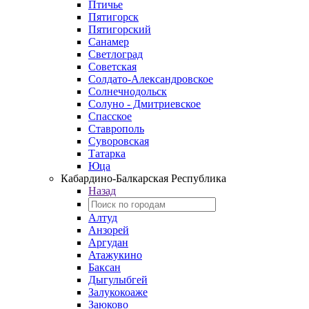
Птичье
Пятигорск
Пятигорский
Санамер
Светлоград
Советская
Солдато-Александровское
Солнечнодольск
Солуно - Дмитриевское
Спасское
Ставрополь
Суворовская
Татарка
Юца
Кабардино‑Балкарская Республика
Назад
Алтуд
Анзорей
Аргудан
Атажукино
Баксан
Дыгулыбгей
Залукокоаже
Заюково