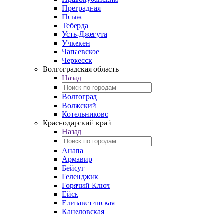
Преградная
Псыж
Теберда
Усть-Джегута
Учкекен
Чапаевское
Черкесск
Волгоградская область
Назад
Волгоград
Волжский
Котельниково
Краснодарский край
Назад
Анапа
Армавир
Бейсуг
Геленджик
Горячий Ключ
Ейск
Елизаветинская
Канеловская