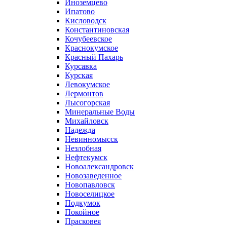
Иноземцево
Ипатово
Кисловодск
Константиновская
Кочубеевское
Краснокумское
Красный Пахарь
Курсавка
Курская
Левокумское
Лермонтов
Лысогорская
Минеральные Воды
Михайловск
Надежда
Невинномысск
Незлобная
Нефтекумск
Новоалександровск
Новозаведенное
Новопавловск
Новоселицкое
Подкумок
Покойное
Прасковея