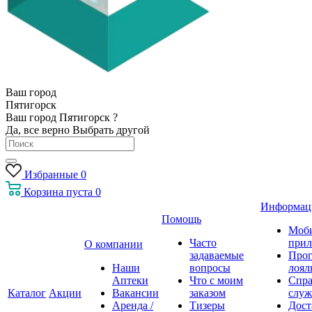
Ваш город
Пятигорск
Ваш город Пятигорск ?
Да, все верно
Выбрать другой
Избранные
0
Корзина
пуста
0
Информац
Помощь
Моб
Часто
прил
О компании
задаваемые
Про
Наши
вопросы
лоял
Аптеки
Что с моим
Спра
Каталог
Акции
Вакансии
заказом
служ
Аренда /
Тизеры
Дост