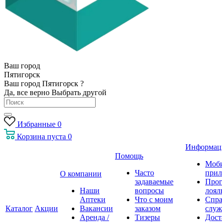
Ваш город
Пятигорск
Ваш город Пятигорск ?
Да, все верно
Выбрать другой
Избранные
0
Корзина
пуста
0
Информац
Помощь
Моб
Часто
прил
О компании
задаваемые
Про
Наши
вопросы
лоял
Аптеки
Что с моим
Спра
Каталог
Акции
Вакансии
заказом
служ
Аренда /
Тизеры
Дост