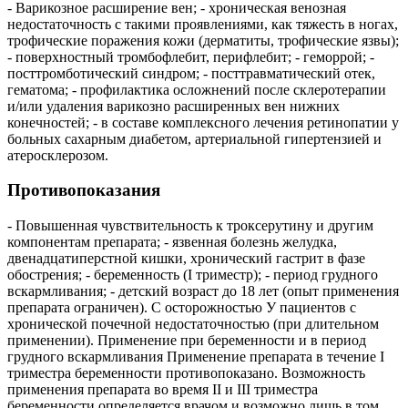
- Варикозное расширение вен; - хроническая венозная
недостаточность с такими проявлениями, как тяжесть в ногах,
трофические поражения кожи (дерматиты, трофические язвы);
- поверхностный тромбофлебит, перифлебит; - геморрой; -
посттромботический синдром; - посттравматический отек,
гематома; - профилактика осложнений после склеротерапии
и/или удаления варикозно расширенных вен нижних
конечностей; - в составе комплексного лечения ретинопатии у
больных сахарным диабетом, артериальной гипертензией и
атеросклерозом.
Противопоказания
- Повышенная чувствительность к троксерутину и другим
компонентам препарата; - язвенная болезнь желудка,
двенадцатиперстной кишки, хронический гастрит в фазе
обострения; - беременность (I триместр); - период грудного
вскармливания; - детский возраст до 18 лет (опыт применения
препарата ограничен). С осторожностью У пациентов с
хронической почечной недостаточностью (при длительном
применении). Применение при беременности и в период
грудного вскармливания Применение препарата в течение I
триместра беременности противопоказано. Возможность
применения препарата во время II и III триместра
беременности определяется врачом и возможно лишь в том