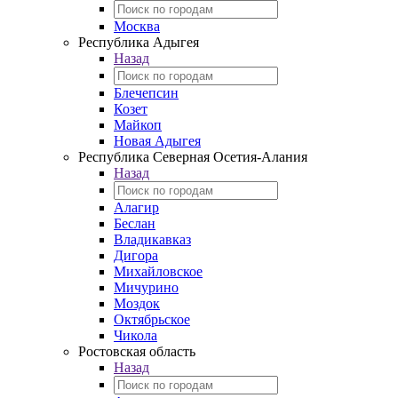
Москва
Республика Адыгея
Назад
Блечепсин
Козет
Майкоп
Новая Адыгея
Республика Северная Осетия-Алания
Назад
Алагир
Беслан
Владикавказ
Дигора
Михайловское
Мичурино
Моздок
Октябрьское
Чикола
Ростовская область
Назад