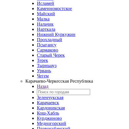
Исламей
Каменномостское
Майский
Малка
Нальчик
Нарткала
Нижний Куркужин
Прохладный
Псыгансу
Сармаково
Старый Черек
Терек
Тырныауз
Урвань
Чегем
Карачаево-Черкесская Республика
Назад
Зеленчукская
Карачаевск
Кардоникская
Кош-Хабль
Курджиново
Медногорский
Правокубанский