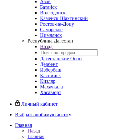
Азов
Батайск
Волгодонск
Каменск-Шахтинский
Ростов-на-Дону
Самарское
Цимлянск
Республика Дагестан
Назад
Дагестанские Огни
Дербент
Избербаш
Каспийск
Кизляр
Махачкала
Хасавюрт
Личный кабинет
Выбрать любимую аптеку
Главная
Назад
Главная