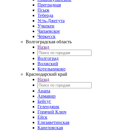
Преградная
Псыж
Теберда
Усть-Джегута
Учкекен
Чапаевское
Черкесск
Волгоградская область
Назад
Волгоград
Волжский
Котельниково
Краснодарский край
Назад
Анапа
Армавир
Бейсуг
Геленджик
Горячий Ключ
Ейск
Елизаветинская
Канеловская