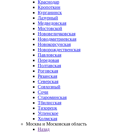
Краснодар
Кропоткин
Курганинск
Лазурный
Медведовская
Мостовской
Нововеличковская
Новодмитриевская
Новокорсунская
Новорождественская
Павловская
Передовая
Полтавская
Роговская
Рязанская
Северская
Совхозный
Сочи
Староминская
Тбилисская
Тихорецк
Успенское
Холмская
Москва и Московская область
Назад