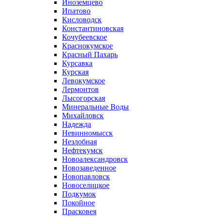
Иноземцево
Ипатово
Кисловодск
Константиновская
Кочубеевское
Краснокумское
Красный Пахарь
Курсавка
Курская
Левокумское
Лермонтов
Лысогорская
Минеральные Воды
Михайловск
Надежда
Невинномысск
Незлобная
Нефтекумск
Новоалександровск
Новозаведенное
Новопавловск
Новоселицкое
Подкумок
Покойное
Прасковея