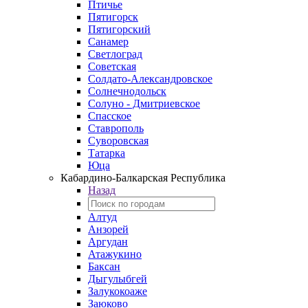
Птичье
Пятигорск
Пятигорский
Санамер
Светлоград
Советская
Солдато-Александровское
Солнечнодольск
Солуно - Дмитриевское
Спасское
Ставрополь
Суворовская
Татарка
Юца
Кабардино‑Балкарская Республика
Назад
Алтуд
Анзорей
Аргудан
Атажукино
Баксан
Дыгулыбгей
Залукокоаже
Заюково