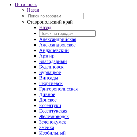
Пятигорск
Назад
Ставропольский край
Назад
Александрийская
Александровское
Анджиевский
Арзгир
Благодарный
Буденновск
Бурлацкое
Винсады
Георгиевск
Григорополисская
Дивное
Донское
Ессентуки
Ессентукская
Железноводск
Зеленокумск
Змейка
Изобильный