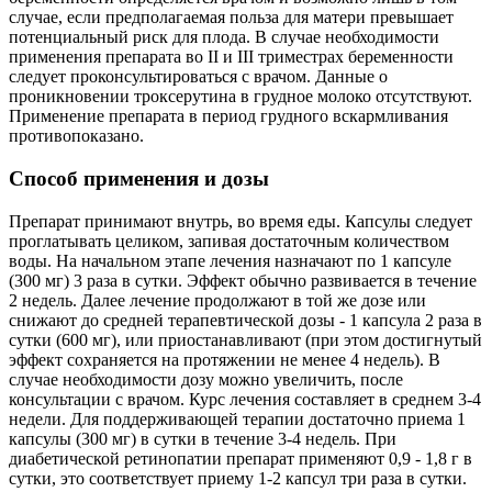
случае, если предполагаемая польза для матери превышает
потенциальный риск для плода. В случае необходимости
применения препарата во II и III триместрах беременности
следует проконсультироваться с врачом. Данные о
проникновении троксерутина в грудное молоко отсутствуют.
Применение препарата в период грудного вскармливания
противопоказано.
Способ применения и дозы
Препарат принимают внутрь, во время еды. Капсулы следует
проглатывать целиком, запивая достаточным количеством
воды. На начальном этапе лечения назначают по 1 капсуле
(300 мг) 3 раза в сутки. Эффект обычно развивается в течение
2 недель. Далее лечение продолжают в той же дозе или
снижают до средней терапевтической дозы - 1 капсула 2 раза в
сутки (600 мг), или приостанавливают (при этом достигнутый
эффект сохраняется на протяжении не менее 4 недель). В
случае необходимости дозу можно увеличить, после
консультации с врачом. Курс лечения составляет в среднем 3-4
недели. Для поддерживающей терапии достаточно приема 1
капсулы (300 мг) в сутки в течение 3-4 недель. При
диабетической ретинопатии препарат применяют 0,9 - 1,8 г в
сутки, это соответствует приему 1-2 капсул три раза в сутки.