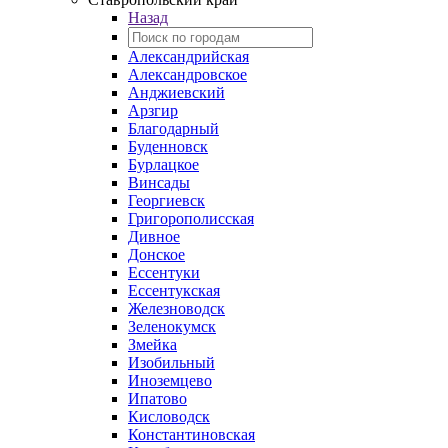
Назад
Александрийская
Александровское
Анджиевский
Арзгир
Благодарный
Буденновск
Бурлацкое
Винсады
Георгиевск
Григорополисская
Дивное
Донское
Ессентуки
Ессентукская
Железноводск
Зеленокумск
Змейка
Изобильный
Иноземцево
Ипатово
Кисловодск
Константиновская