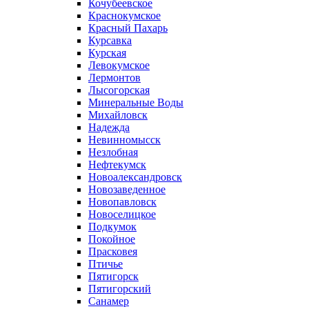
Кочубеевское
Краснокумское
Красный Пахарь
Курсавка
Курская
Левокумское
Лермонтов
Лысогорская
Минеральные Воды
Михайловск
Надежда
Невинномысск
Незлобная
Нефтекумск
Новоалександровск
Новозаведенное
Новопавловск
Новоселицкое
Подкумок
Покойное
Прасковея
Птичье
Пятигорск
Пятигорский
Санамер