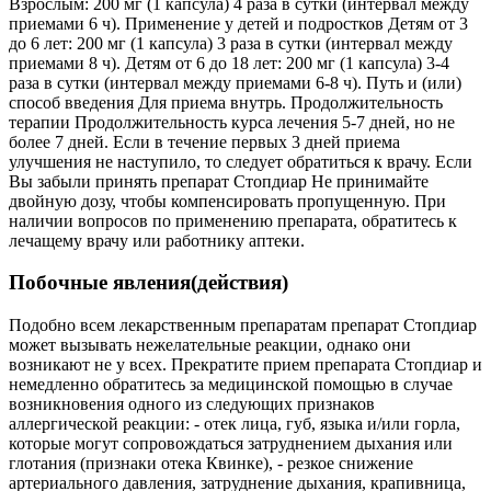
Взрослым: 200 мг (1 капсула) 4 раза в сутки (интервал между
приемами 6 ч). Применение у детей и подростков Детям от 3
до 6 лет: 200 мг (1 капсула) 3 раза в сутки (интервал между
приемами 8 ч). Детям от 6 до 18 лет: 200 мг (1 капсула) 3-4
раза в сутки (интервал между приемами 6-8 ч). Путь и (или)
способ введения Для приема внутрь. Продолжительность
терапии Продолжительность курса лечения 5-7 дней, но не
более 7 дней. Если в течение первых 3 дней приема
улучшения не наступило, то следует обратиться к врачу. Если
Вы забыли принять препарат Стопдиар Не принимайте
двойную дозу, чтобы компенсировать пропущенную. При
наличии вопросов по применению препарата, обратитесь к
лечащему врачу или работнику аптеки.
Побочные явления(действия)
Подобно всем лекарственным препаратам препарат Стопдиар
может вызывать нежелательные реакции, однако они
возникают не у всех. Прекратите прием препарата Стопдиар и
немедленно обратитесь за медицинской помощью в случае
возникновения одного из следующих признаков
аллергической реакции: - отек лица, губ, языка и/или горла,
которые могут сопровождаться затруднением дыхания или
глотания (признаки отека Квинке), - резкое снижение
артериального давления, затруднение дыхания, крапивница,