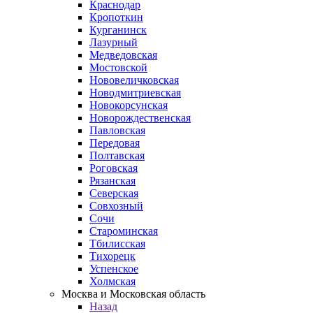
Краснодар
Кропоткин
Курганинск
Лазурный
Медведовская
Мостовской
Нововеличковская
Новодмитриевская
Новокорсунская
Новорождественская
Павловская
Передовая
Полтавская
Роговская
Рязанская
Северская
Совхозный
Сочи
Староминская
Тбилисская
Тихорецк
Успенское
Холмская
Москва и Московская область
Назад