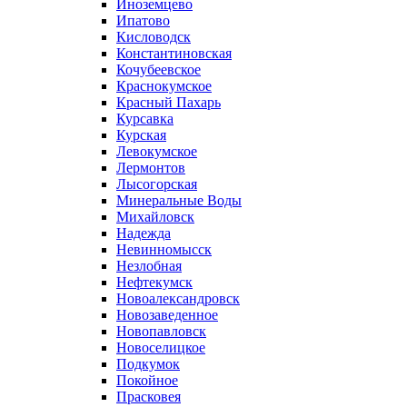
Иноземцево
Ипатово
Кисловодск
Константиновская
Кочубеевское
Краснокумское
Красный Пахарь
Курсавка
Курская
Левокумское
Лермонтов
Лысогорская
Минеральные Воды
Михайловск
Надежда
Невинномысск
Незлобная
Нефтекумск
Новоалександровск
Новозаведенное
Новопавловск
Новоселицкое
Подкумок
Покойное
Прасковея