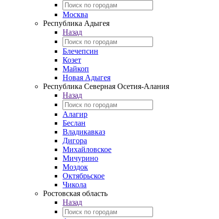
Москва
Республика Адыгея
Назад
Блечепсин
Козет
Майкоп
Новая Адыгея
Республика Северная Осетия-Алания
Назад
Алагир
Беслан
Владикавказ
Дигора
Михайловское
Мичурино
Моздок
Октябрьское
Чикола
Ростовская область
Назад