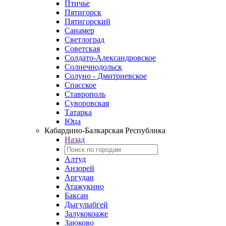
Птичье
Пятигорск
Пятигорский
Санамер
Светлоград
Советская
Солдато-Александровское
Солнечнодольск
Солуно - Дмитриевское
Спасское
Ставрополь
Суворовская
Татарка
Юца
Кабардино‑Балкарская Республика
Назад
Алтуд
Анзорей
Аргудан
Атажукино
Баксан
Дыгулыбгей
Залукокоаже
Заюково