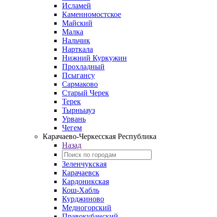
Исламей
Каменномостское
Майский
Малка
Нальчик
Нарткала
Нижний Куркужин
Прохладный
Псыгансу
Сармаково
Старый Черек
Терек
Тырныауз
Урвань
Чегем
Карачаево-Черкесская Республика
Назад
Зеленчукская
Карачаевск
Кардоникская
Кош-Хабль
Курджиново
Медногорский
Правокубанский