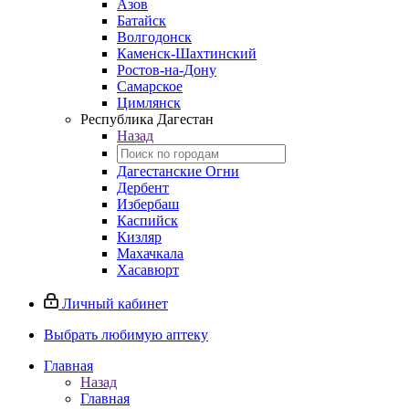
Азов
Батайск
Волгодонск
Каменск-Шахтинский
Ростов-на-Дону
Самарское
Цимлянск
Республика Дагестан
Назад
Дагестанские Огни
Дербент
Избербаш
Каспийск
Кизляр
Махачкала
Хасавюрт
Личный кабинет
Выбрать любимую аптеку
Главная
Назад
Главная