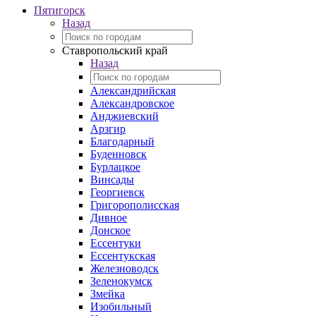
Пятигорск
Назад
Ставропольский край
Назад
Александрийская
Александровское
Анджиевский
Арзгир
Благодарный
Буденновск
Бурлацкое
Винсады
Георгиевск
Григорополисская
Дивное
Донское
Ессентуки
Ессентукская
Железноводск
Зеленокумск
Змейка
Изобильный