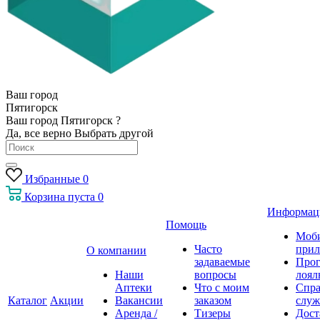
Ваш город
Пятигорск
Ваш город Пятигорск ?
Да, все верно
Выбрать другой
Избранные
0
Корзина
пуста
0
Информац
Помощь
Моб
Часто
прил
О компании
задаваемые
Про
Наши
вопросы
лоял
Аптеки
Что с моим
Спра
Каталог
Акции
Вакансии
заказом
служ
Аренда /
Тизеры
Дост