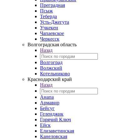
Преградная
Псыж
Теберда
Усть-Джегута
Учкекен
Чапаевское
Черкесск
Волгоградская область
Назад
Волгоград
Волжский
Котельниково
Краснодарский край
Назад
Анапа
Армавир
Бейсуг
Геленджик
Горячий Ключ
Ейск
Елизаветинская
Канеловская