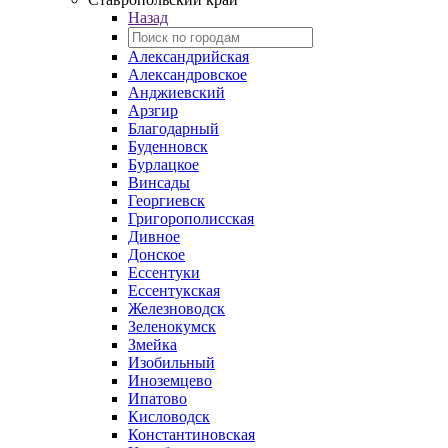
Назад
Александрийская
Александровское
Анджиевский
Арзгир
Благодарный
Буденновск
Бурлацкое
Винсады
Георгиевск
Григорополисская
Дивное
Донское
Ессентуки
Ессентукская
Железноводск
Зеленокумск
Змейка
Изобильный
Иноземцево
Ипатово
Кисловодск
Константиновская