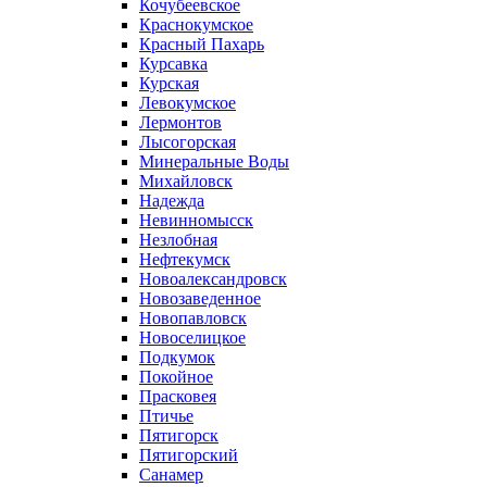
Кочубеевское
Краснокумское
Красный Пахарь
Курсавка
Курская
Левокумское
Лермонтов
Лысогорская
Минеральные Воды
Михайловск
Надежда
Невинномысск
Незлобная
Нефтекумск
Новоалександровск
Новозаведенное
Новопавловск
Новоселицкое
Подкумок
Покойное
Прасковея
Птичье
Пятигорск
Пятигорский
Санамер