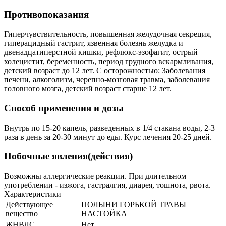
Противопоказания
Гиперчувствительность, повышенная желудочная секреция,
гиперацидный гастрит, язвенная болезнь желудка и
двенадцатиперстной кишки, рефлюкс-эзофагит, острый
холецистит, беременность, период грудного вскармливания,
детский возраст до 12 лет. С осторожностью: Заболевания
печени, алкоголизм, черепно-мозговая травма, заболевания
головного мозга, детский возраст старше 12 лет.
Способ применения и дозы
Внутрь по 15-20 капель, разведенных в 1/4 стакана воды, 2-3
раза в день за 20-30 минут до еды. Курс лечения 20-25 дней.
Побочные явления(действия)
Возможны аллергические реакции. При длительном
употреблении - изжога, гастралгия, диарея, тошнота, рвота.
Характеристики
Действующее
ПОЛЫНИ ГОРЬКОЙ ТРАВЫ
вещество
НАСТОЙКА
ЖНВЛС
Нет