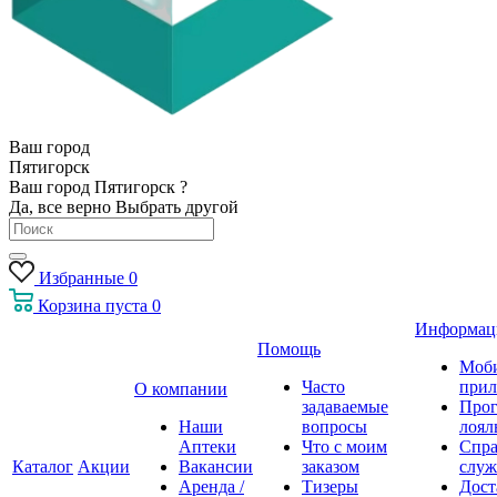
Ваш город
Пятигорск
Ваш город Пятигорск ?
Да, все верно
Выбрать другой
Избранные
0
Корзина
пуста
0
Информац
Помощь
Моб
Часто
прил
О компании
задаваемые
Про
Наши
вопросы
лоял
Аптеки
Что с моим
Спра
Каталог
Акции
Вакансии
заказом
служ
Аренда /
Тизеры
Дост