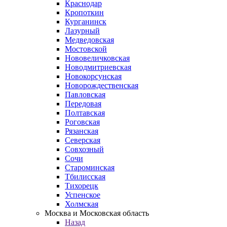
Краснодар
Кропоткин
Курганинск
Лазурный
Медведовская
Мостовской
Нововеличковская
Новодмитриевская
Новокорсунская
Новорождественская
Павловская
Передовая
Полтавская
Роговская
Рязанская
Северская
Совхозный
Сочи
Староминская
Тбилисская
Тихорецк
Успенское
Холмская
Москва и Московская область
Назад