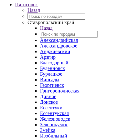
Пятигорск
Назад
Ставропольский край
Назад
Александрийская
Александровское
Анджиевский
Арзгир
Благодарный
Буденновск
Бурлацкое
Винсады
Георгиевск
Григорополисская
Дивное
Донское
Ессентуки
Ессентукская
Железноводск
Зеленокумск
Змейка
Изобильный