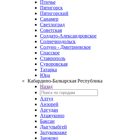
Птичье
Пятигорск
Пятигорский
Санамер
Светлоград
Советская
Солдато-Александровское
Солнечнодольск
Солуно - Дмитриевское
Спасское
Ставрополь
Суворовская
Татарка
Юца
Кабардино‑Балкарская Республика
Назад
Алтуд
Анзорей
Аргудан
Атажукино
Баксан
Дыгулыбгей
Залукокоаже
Заюково