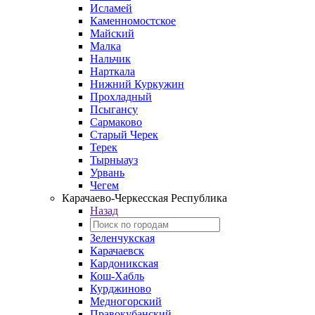
Исламей
Каменномостское
Майский
Малка
Нальчик
Нарткала
Нижний Куркужин
Прохладный
Псыгансу
Сармаково
Старый Черек
Терек
Тырныауз
Урвань
Чегем
Карачаево-Черкесская Республика
Назад
Зеленчукская
Карачаевск
Кардоникская
Кош-Хабль
Курджиново
Медногорский
Правокубанский