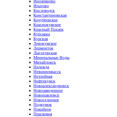
Иноземцево
Ипатово
Кисловодск
Константиновская
Кочубеевское
Краснокумское
Красный Пахарь
Курсавка
Курская
Левокумское
Лермонтов
Лысогорская
Минеральные Воды
Михайловск
Надежда
Невинномысск
Незлобная
Нефтекумск
Новоалександровск
Новозаведенное
Новопавловск
Новоселицкое
Подкумок
Покойное
Прасковея