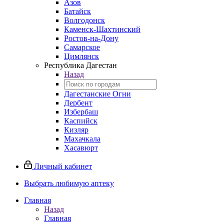
Азов
Батайск
Волгодонск
Каменск-Шахтинский
Ростов-на-Дону
Самарское
Цимлянск
Республика Дагестан
Назад
Дагестанские Огни
Дербент
Избербаш
Каспийск
Кизляр
Махачкала
Хасавюрт
Личный кабинет
Выбрать любимую аптеку
Главная
Назад
Главная