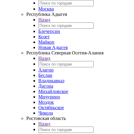
Москва
Республика Адыгея
Назад
Блечепсин
Козет
Майкоп
Новая Адыгея
Республика Северная Осетия-Алания
Назад
Алагир
Беслан
Владикавказ
Дигора
Михайловское
Мичурино
Моздок
Октябрьское
Чикола
Ростовская область
Назад