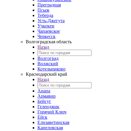
Преградная
Псыж
Теберда
Усть-Джегута
Учкекен
Чапаевское
Черкесск
Волгоградская область
Назад
Волгоград
Волжский
Котельниково
Краснодарский край
Назад
Анапа
Армавир
Бейсуг
Геленджик
Горячий Ключ
Ейск
Елизаветинская
Канеловская