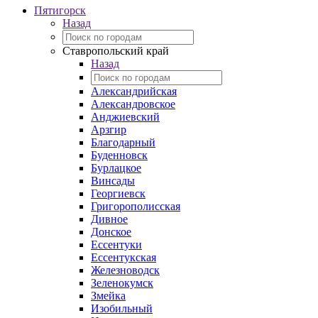
Пятигорск
Назад
Ставропольский край
Назад
Александрийская
Александровское
Анджиевский
Арзгир
Благодарный
Буденновск
Бурлацкое
Винсады
Георгиевск
Григорополисская
Дивное
Донское
Ессентуки
Ессентукская
Железноводск
Зеленокумск
Змейка
Изобильный