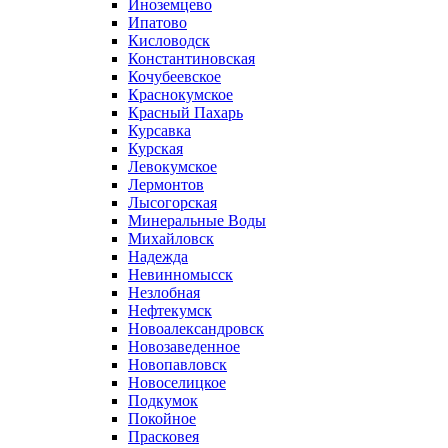
Иноземцево
Ипатово
Кисловодск
Константиновская
Кочубеевское
Краснокумское
Красный Пахарь
Курсавка
Курская
Левокумское
Лермонтов
Лысогорская
Минеральные Воды
Михайловск
Надежда
Невинномысск
Незлобная
Нефтекумск
Новоалександровск
Новозаведенное
Новопавловск
Новоселицкое
Подкумок
Покойное
Прасковея