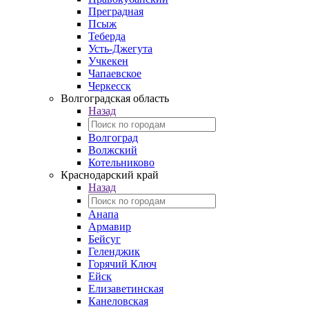
Преградная
Псыж
Теберда
Усть-Джегута
Учкекен
Чапаевское
Черкесск
Волгоградская область
Назад
Волгоград
Волжский
Котельниково
Краснодарский край
Назад
Анапа
Армавир
Бейсуг
Геленджик
Горячий Ключ
Ейск
Елизаветинская
Канеловская