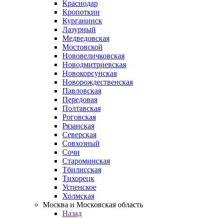
Краснодар
Кропоткин
Курганинск
Лазурный
Медведовская
Мостовской
Нововеличковская
Новодмитриевская
Новокорсунская
Новорождественская
Павловская
Передовая
Полтавская
Роговская
Рязанская
Северская
Совхозный
Сочи
Староминская
Тбилисская
Тихорецк
Успенское
Холмская
Москва и Московская область
Назад