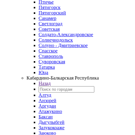
Птичье
Пятигорск
Пятигорский
Санамер
Светлоград
Советская
Солдато-Александровское
Солнечнодольск
Солуно - Дмитриевское
Спасское
Ставрополь
Суворовская
Татарка
Юца
Кабардино‑Балкарская Республика
Назад
Алтуд
Анзорей
Аргудан
Атажукино
Баксан
Дыгулыбгей
Залукокоаже
Заюково