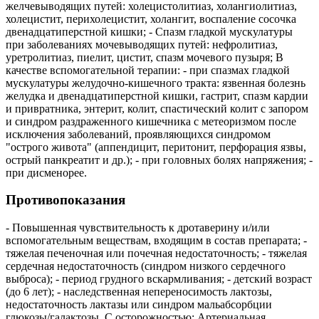
желчевыводящих путей: холецистолитиаз, холангиолитиаз,
холецистит, перихолецистит, холангит, воспаление сосочка
двенадцатиперстной кишки; - Спазм гладкой мускулатуры
при заболеваниях мочевыводящих путей: нефролитиаз,
уретролитиаз, пиелит, цистит, спазм мочевого пузыря; В
качестве вспомогательной терапии: - при спазмах гладкой
мускулатуры желудочно-кишечного тракта: язвенная болезнь
желудка и двенадцатиперстной кишки, гастрит, спазм кардии
и привратника, энтерит, колит, спастический колит с запором
и синдром раздраженного кишечника с метеоризмом после
исключения заболеваний, проявляющихся синдромом
"острого живота" (аппендицит, перитонит, перфорация язвы,
острый панкреатит и др.); - при головных болях напряжения; -
при дисменорее.
Противопоказания
- Повышенная чувствительность к дротаверину и/или
вспомогательным веществам, входящим в состав препарата; -
тяжелая печеночная или почечная недостаточность; - тяжелая
сердечная недостаточность (синдром низкого сердечного
выброса); - период грудного вскармливания; - детский возраст
(до 6 лет); - наследственная непереносимость лактозы,
недостаточность лактазы или синдром мальабсорбции
глюкозы/галактозы. С осторожностью: Артериальная