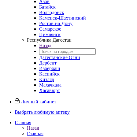
Азов
Батайск
Волгодонск
Каменск-Шахтинский
Ростов-на-Дону
Самарское
Цимлянск
Республика Дагестан
Назад
Дагестанские Огни
Дербент
Избербаш
Каспийск
Кизляр
Махачкала
Хасавюрт
Личный кабинет
Выбрать любимую аптеку
Главная
Назад
Главная