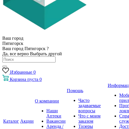
Ваш город
Пятигорск
Ваш город Пятигорск ?
Да, все верно
Выбрать другой
Избранные
0
Корзина
пуста
0
Информац
Помощь
Моб
Часто
прил
О компании
задаваемые
Про
Наши
вопросы
лоял
Аптеки
Что с моим
Спра
Каталог
Акции
Вакансии
заказом
служ
Аренда /
Тизеры
Дост