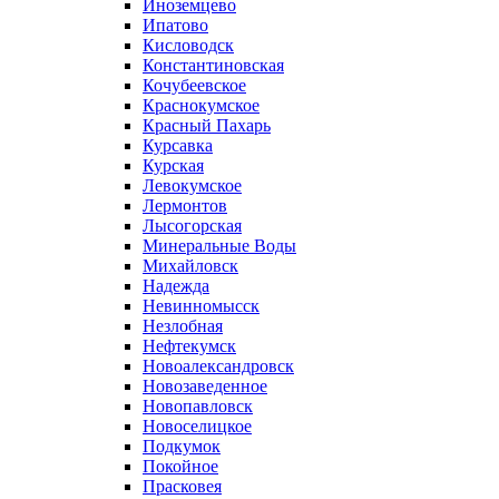
Иноземцево
Ипатово
Кисловодск
Константиновская
Кочубеевское
Краснокумское
Красный Пахарь
Курсавка
Курская
Левокумское
Лермонтов
Лысогорская
Минеральные Воды
Михайловск
Надежда
Невинномысск
Незлобная
Нефтекумск
Новоалександровск
Новозаведенное
Новопавловск
Новоселицкое
Подкумок
Покойное
Прасковея