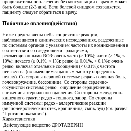
продолжительность лечения без консультации с врачом может
быть больше (2-3 дня). Если болевой синдром сохраняется,
пациенту следует обратиться к врачу.
Побочные явления(действия)
Ниже представлены неблагоприятные реакции,
наблюдавшиеся в клинических исследованиях, разделенные
по системам органов с указанием частоты их возникновения в
соответствии со следующими градациями,
рекомендованными ВОЗ: очень часто (≥ 10%); часто (≥ 1%, <
10%); нечасто (≥ 0,1%, < 1%); редко (≥ 0,01%, < 0,1%); очень
редко, включая отдельные сообщения (< 0,01%); частота
неизвестна (по имеющимся данным частоту определить
нельзя). Со стороны нервной системы: редко - головная боль,
головокружение, бессонница. Со стороны сердечно-
сосудистой системы: редко - ощущение сердцебиения,
снижение артериального давления. Со стороны желудочно-
кишечного тракта: редко - тошнота, запор. Со стороны
иммунной системы: редко - аллергические реакции
(ангионевротический отек, крапивница, сыпь, зуд) (см. раздел
"Противопоказания").
Характеристики
Действующее вещество
ДРОТАВЕРИН