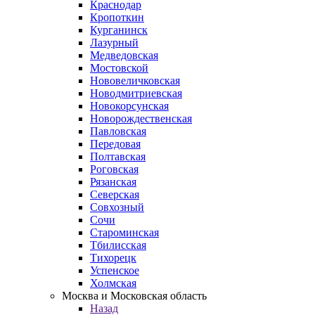
Краснодар
Кропоткин
Курганинск
Лазурный
Медведовская
Мостовской
Нововеличковская
Новодмитриевская
Новокорсунская
Новорождественская
Павловская
Передовая
Полтавская
Роговская
Рязанская
Северская
Совхозный
Сочи
Староминская
Тбилисская
Тихорецк
Успенское
Холмская
Москва и Московская область
Назад