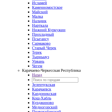
Исламей
Каменномостское
Майский
Малка
Нальчик
Нарткала
Нижний Куркужин
Прохладный
Псыгансу
Сармаково
Старый Черек
Терек
Тырныауз
Урвань
Чегем
Карачаево-Черкесская Республика
Назад
Зеленчукская
Карачаевск
Кардоникская
Кош-Хабль
Курджиново
Медногорский
Правокубанский