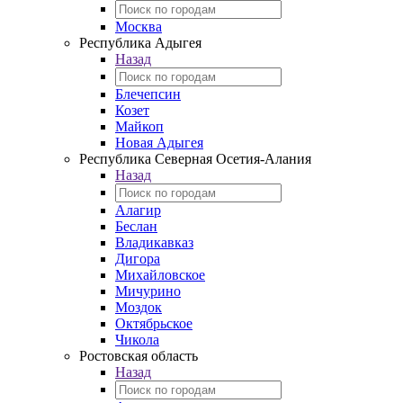
Москва
Республика Адыгея
Назад
Блечепсин
Козет
Майкоп
Новая Адыгея
Республика Северная Осетия-Алания
Назад
Алагир
Беслан
Владикавказ
Дигора
Михайловское
Мичурино
Моздок
Октябрьское
Чикола
Ростовская область
Назад