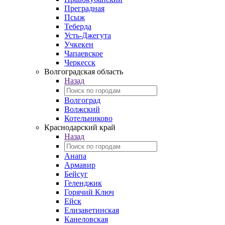
Преградная
Псыж
Теберда
Усть-Джегута
Учкекен
Чапаевское
Черкесск
Волгоградская область
Назад
Волгоград
Волжский
Котельниково
Краснодарский край
Назад
Анапа
Армавир
Бейсуг
Геленджик
Горячий Ключ
Ейск
Елизаветинская
Канеловская