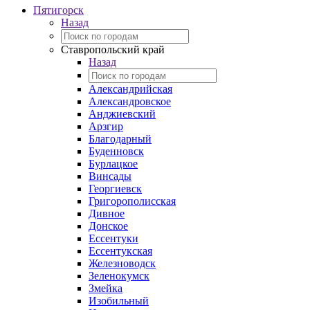
Пятигорск
Назад
Ставропольский край
Назад
Александрийская
Александровское
Анджиевский
Арзгир
Благодарный
Буденновск
Бурлацкое
Винсады
Георгиевск
Григорополисская
Дивное
Донское
Ессентуки
Ессентукская
Железноводск
Зеленокумск
Змейка
Изобильный