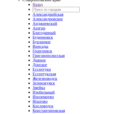
Назад
Александрийская
Александровское
Анджиевский
Арзгир
Благодарный
Буденновск
Бурлацкое
Винсады
Георгиевск
Григорополисская
Дивное
Донское
Ессентуки
Ессентукская
Железноводск
Зеленокумск
Змейка
Изобильный
Иноземцево
Ипатово
Кисловодск
Константиновская