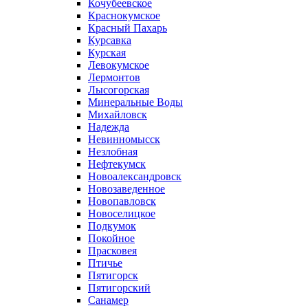
Кочубеевское
Краснокумское
Красный Пахарь
Курсавка
Курская
Левокумское
Лермонтов
Лысогорская
Минеральные Воды
Михайловск
Надежда
Невинномысск
Незлобная
Нефтекумск
Новоалександровск
Новозаведенное
Новопавловск
Новоселицкое
Подкумок
Покойное
Прасковея
Птичье
Пятигорск
Пятигорский
Санамер