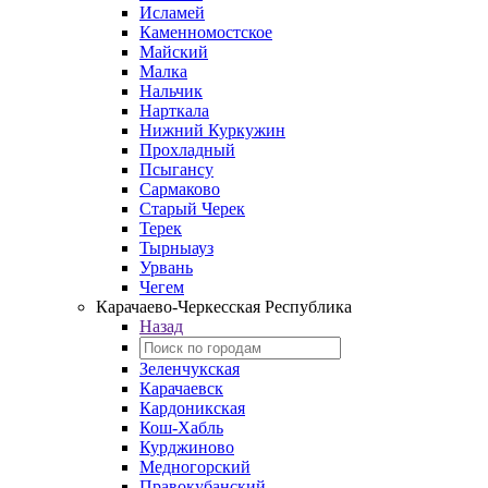
Исламей
Каменномостское
Майский
Малка
Нальчик
Нарткала
Нижний Куркужин
Прохладный
Псыгансу
Сармаково
Старый Черек
Терек
Тырныауз
Урвань
Чегем
Карачаево-Черкесская Республика
Назад
Зеленчукская
Карачаевск
Кардоникская
Кош-Хабль
Курджиново
Медногорский
Правокубанский