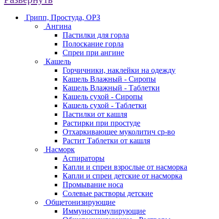
Грипп, Простуда, ОРЗ
Ангина
Пастилки для горла
Полоскание горла
Спреи при ангине
Кашель
Горчичники, наклейки на одежду
Кашель Влажный - Сиропы
Кашель Влажный - Таблетки
Кашель сухой - Сиропы
Кашель сухой - Таблетки
Пастилки от кашля
Растирки при простуде
Отхаркивающее муколитич ср-во
Растит Таблетки от кашля
Насморк
Аспираторы
Капли и спреи взрослые от насморка
Капли и спреи детские от насморка
Промывание носа
Солевые растворы детские
Общетонизирующие
Иммуностимулирующие