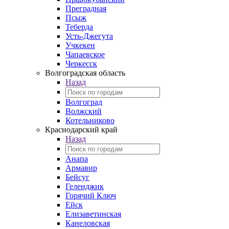
Преградная
Псыж
Теберда
Усть-Джегута
Учкекен
Чапаевское
Черкесск
Волгоградская область
Назад
Волгоград
Волжский
Котельниково
Краснодарский край
Назад
Анапа
Армавир
Бейсуг
Геленджик
Горячий Ключ
Ейск
Елизаветинская
Канеловская