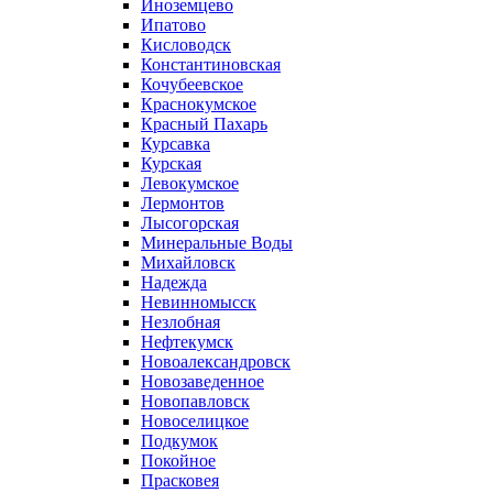
Иноземцево
Ипатово
Кисловодск
Константиновская
Кочубеевское
Краснокумское
Красный Пахарь
Курсавка
Курская
Левокумское
Лермонтов
Лысогорская
Минеральные Воды
Михайловск
Надежда
Невинномысск
Незлобная
Нефтекумск
Новоалександровск
Новозаведенное
Новопавловск
Новоселицкое
Подкумок
Покойное
Прасковея