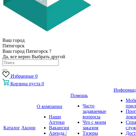
Ваш город
Пятигорск
Ваш город Пятигорск ?
Да, все верно
Выбрать другой
Избранные
0
Корзина
пуста
0
Информац
Помощь
Моб
Часто
прил
О компании
задаваемые
Про
Наши
вопросы
лоял
Аптеки
Что с моим
Спра
Каталог
Акции
Вакансии
заказом
служ
Аренда /
Тизеры
Дост