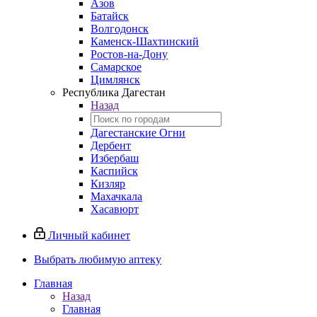
Азов
Батайск
Волгодонск
Каменск-Шахтинский
Ростов-на-Дону
Самарское
Цимлянск
Республика Дагестан
Назад
Дагестанские Огни
Дербент
Избербаш
Каспийск
Кизляр
Махачкала
Хасавюрт
Личный кабинет
Выбрать любимую аптеку
Главная
Назад
Главная