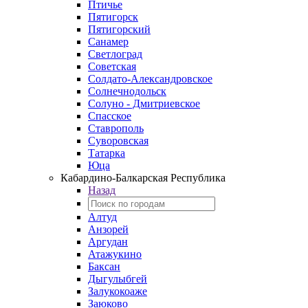
Птичье
Пятигорск
Пятигорский
Санамер
Светлоград
Советская
Солдато-Александровское
Солнечнодольск
Солуно - Дмитриевское
Спасское
Ставрополь
Суворовская
Татарка
Юца
Кабардино‑Балкарская Республика
Назад
Алтуд
Анзорей
Аргудан
Атажукино
Баксан
Дыгулыбгей
Залукокоаже
Заюково