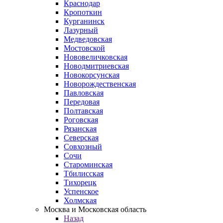
Краснодар
Кропоткин
Курганинск
Лазурный
Медведовская
Мостовской
Нововеличковская
Новодмитриевская
Новокорсунская
Новорождественская
Павловская
Передовая
Полтавская
Роговская
Рязанская
Северская
Совхозный
Сочи
Староминская
Тбилисская
Тихорецк
Успенское
Холмская
Москва и Московская область
Назад