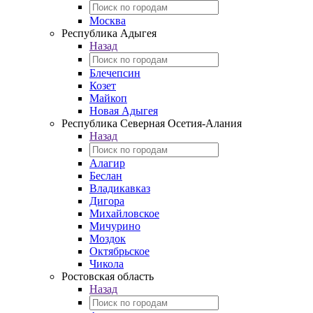
Москва
Республика Адыгея
Назад
Блечепсин
Козет
Майкоп
Новая Адыгея
Республика Северная Осетия-Алания
Назад
Алагир
Беслан
Владикавказ
Дигора
Михайловское
Мичурино
Моздок
Октябрьское
Чикола
Ростовская область
Назад