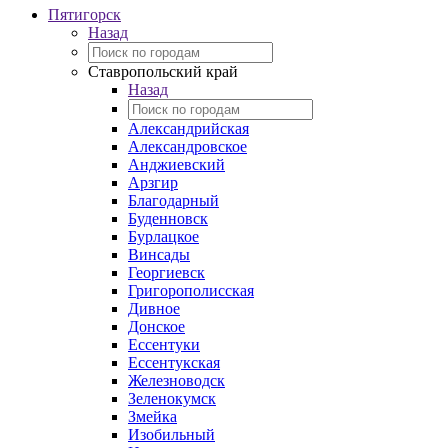
Пятигорск
Назад
Ставропольский край
Назад
Александрийская
Александровское
Анджиевский
Арзгир
Благодарный
Буденновск
Бурлацкое
Винсады
Георгиевск
Григорополисская
Дивное
Донское
Ессентуки
Ессентукская
Железноводск
Зеленокумск
Змейка
Изобильный