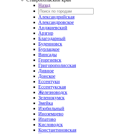
Назад
Александрийская
Александровское
Анджиевский
Арзгир
Благодарный
Буденновск
Бурлацкое
Винсады
Георгиевск
Григорополисская
Дивное
Донское
Ессентуки
Ессентукская
Железноводск
Зеленокумск
Змейка
Изобильный
Иноземцево
Ипатово
Кисловодск
Константиновская