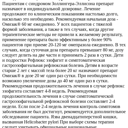
Пациентам с синдромом Золлингера-Эллисона препарат
назначают в индивидуальной дозировке. Лечение
продолжают по клиническим показаниям настолько долго,
насколько это необходимо. Рекомендуемая начальная доза -
Омизак® 60 мг ежедневно. У всех пациентов с тяжелой
формой заболевания, а также в тех случаях, когда другие
терапевтические методы не привели к желаемому результату,
применение препарата было эффективным у более 90%
пациентов при приеме 20-120 мг омепразола ежедневно. В тех
случаях, когда суточная доза препарата превышает 80 мг, дозу
следует делить на две части и принимать 2 раза в сутки. Дети
и подростки Рефлюкс эзофагит и симптоматическая
гастроэзофагеальная рефлюксная болезнь Детям в возрасте
старше 2 лет с массой тела более 20 кг назначают препарат
Омизак® в дозе 20 мг один раз сутки. При необходимости
возможно увеличение дозы до 40 мг один раз в сутки.
Рекомендуемая продолжительность лечения в случае рефлюкс
эзофагита составляет 4-8 недель. Рекомендуемая
продолжительность лечения в случае симптоматической
гастроэзофагеальной рефлюксной болезни составляет 2-4
недели. Если после 2-4 недель лечения контроль симптомов
заболевания не был достигнут, рекомендуется дополнительное
обследование пациента. Язва двенадцатиперстной кишки,
вызванная Helicobacter pylori При выборе схемы терапии
следует учитывать официальные национальные,