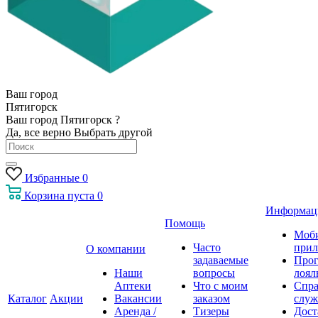
Ваш город
Пятигорск
Ваш город Пятигорск ?
Да, все верно
Выбрать другой
Избранные
0
Корзина
пуста
0
Информац
Помощь
Моб
Часто
прил
О компании
задаваемые
Про
Наши
вопросы
лоял
Аптеки
Что с моим
Спра
Каталог
Акции
Вакансии
заказом
служ
Аренда /
Тизеры
Дост