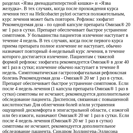
разделах «Язва двенадцатиперстной кишки» и «Язва
желудка». В тех случаях, когда после прохождения курса
лечения тест на Helicobacter pylori остается положительным,
курс лечения может быть повторен. Рефлюкс эзофагит
Рекомендуемая доза - по одной капсуле препарата Омизак® 20
мг 1 раз в сутки. Препарат обеспечивает быстрое устранение
симптомов. У большинства пациентов излечение наступает в
течение 4 недель. В тех случаях, когда после первого курса
приема препарата полное излечение не наступает, обычно
назначают повторный 4-недельный курс лечения, в течение
которого достигается излечение. Пациентам с тяжелой
формой рефлюкс эзофагита рекомендуется Омизак® в дозе 40
мг1 раз в сутки; излечение обычно наступает в течение 8
недель. Симптоматическая гастроэзофагеальная рефлюксная
болезнь Рекомендуемая доза - Омизак® 20 мг 1 раз в сутки.
Препарат обеспечивает быстрое устранение симптомов. Если
после 4 недель лечения (1 капсула препарата Омизак® 1 раз в
сутки) симптомы не исчезают, рекомендуется дополнительное
обследование пациента. Диспепсия, связанная с повышенной
кислотностью Для облегчения болей и/или устранения
ощущений дискомфорта в эпигастральной области, с изжогой
или без изжоги, назначают Омизак® 20 мг 1 раз в сутки. Если
после 4 недель лечения (Омизак® 20 мг 1 раз в сутки)
симптомы не исчезают, рекомендуется дополнительное
обследование пациента. Синдром Золлингера-Эллисона