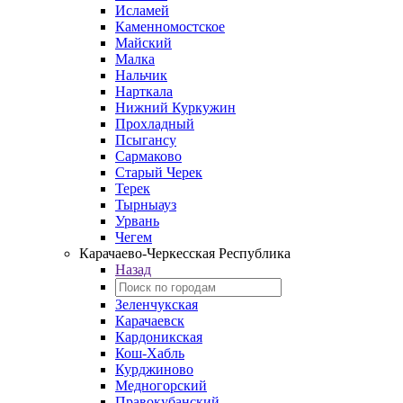
Исламей
Каменномостское
Майский
Малка
Нальчик
Нарткала
Нижний Куркужин
Прохладный
Псыгансу
Сармаково
Старый Черек
Терек
Тырныауз
Урвань
Чегем
Карачаево-Черкесская Республика
Назад
Зеленчукская
Карачаевск
Кардоникская
Кош-Хабль
Курджиново
Медногорский
Правокубанский