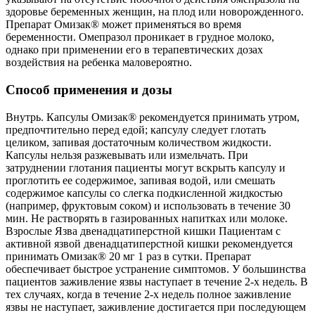
здоровье беременных женщин, на плод или новорожденного.
Препарат Омизак® может применяться во время
беременности. Омепразол проникает в грудное молоко,
однако при применении его в терапевтических дозах
воздействия на ребенка маловероятно.
Способ применения и дозы
Внутрь. Капсулы Омизак® рекомендуется принимать утром,
предпочтительно перед едой; капсулу следует глотать
целиком, запивая достаточным количеством жидкости.
Капсулы нельзя разжевывать или измельчать. При
затруднении глотания пациенты могут вскрыть капсулу и
проглотить ее содержимое, запивая водой, или смешать
содержимое капсулы со слегка подкисленной жидкостью
(например, фруктовым соком) и использовать в течение 30
мин. Не растворять в газированных напитках или молоке.
Взрослые Язва двенадцатиперстной кишки Пациентам с
активной язвой двенадцатиперстной кишки рекомендуется
принимать Омизак® 20 мг 1 раз в сутки. Препарат
обеспечивает быстрое устранение симптомов. У большинства
пациентов заживление язвы наступает в течение 2-х недель. В
тех случаях, когда в течение 2-х недель полное заживление
язвы не наступает, заживление достигается при последующем