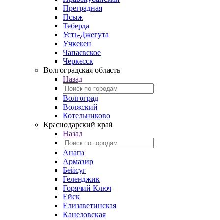
Преградная
Псыж
Теберда
Усть-Джегута
Учкекен
Чапаевское
Черкесск
Волгоградская область
Назад
Волгоград
Волжский
Котельниково
Краснодарский край
Назад
Анапа
Армавир
Бейсуг
Геленджик
Горячий Ключ
Ейск
Елизаветинская
Канеловская