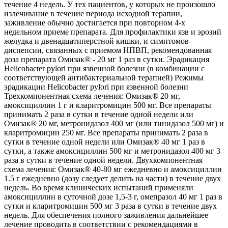
течение 4 недель. У тех пациентов, у которых не произошло
излечивание в течение периода исходной терапии,
заживление обычно достигается при повторном 4-х
недельном приеме препарата. Для профилактики язв и эрозий
желудка и двенадцатиперстной кишки, и симптомов
диспепсии, связанных с приемом НПВП, рекомендованная
доза препарата Омизак® - 20 мг 1 раз в сутки. Эрадикация
Helicobacter pylori при язвенной болезни (в комбинации с
соответствующей антибактериальной терапией) Режимы
эрадикации Helicobacter pylori при язвенной болезни
Трехкомпонентная схема лечения: Омизак® 20 мг,
амоксициллин 1 г и кларитромицин 500 мг. Все препараты
принимать 2 раза в сутки в течение одной недели или
Омизак® 20 мг, метронидазол 400 мг (или тинидазол 500 мг) и
кларитромицин 250 мг. Все препараты принимать 2 раза в
сутки в течение одной недели или Омизак® 40 мг 1 раз в
сутки, а также амоксициллин 500 мг и метронидазол 400 мг 3
раза в сутки в течение одной недели. Двухкомпонентная
схема лечения: Омизак® 40-80 мг ежедневно и амоксициллин
1.5 г ежедневно (дозу следует делить на части) в течение двух
недель. Во время клинических испытаний применяли
амоксициллин в суточной дозе 1,5-3 г, омепразол 40 мг 1 раз в
сутки и кларитромицин 500 мг 3 раза в сутки в течение двух
недель. Для обеспечения полного заживления дальнейшее
лечение проводить в соответствии с рекомендациями в