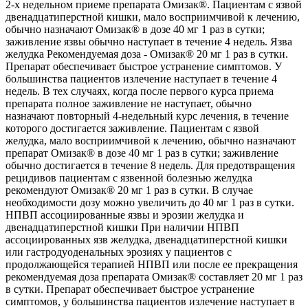
2-х недельном приеме препарата Омизак®. Пациентам с язвой
двенадцатиперстной кишки, мало восприимчивой к лечению,
обычно назначают Омизак® в дозе 40 мг 1 раз в сутки;
заживление язвы обычно наступает в течение 4 недель. Язва
желудка Рекомендуемая доза - Омизак® 20 мг 1 раз в сутки.
Препарат обеспечивает быстрое устранение симптомов. У
большинства пациентов излечение наступает в течение 4
недель. В тех случаях, когда после первого курса приема
препарата полное заживление не наступает, обычно
назначают повторный 4-недельный курс лечения, в течение
которого достигается заживление. Пациентам с язвой
желудка, мало восприимчивой к лечению, обычно назначают
препарат Омизак® в дозе 40 мг 1 раз в сутки; заживление
обычно достигается в течение 8 недель. Для предотвращения
рецидивов пациентам с язвенной болезнью желудка
рекомендуют Омизак® 20 мг 1 раз в сутки. В случае
необходимости дозу можно увеличить до 40 мг 1 раз в сутки.
НПВП ассоциированные язвы и эрозии желудка и
двенадцатиперстной кишки При наличии НПВП
ассоциированных язв желудка, двенадцатиперстной кишки
или гастродуоденальных эрозиях у пациентов с
продолжающейся терапией НПВП или после ее прекращения
рекомендуемая доза препарата Омизак® составляет 20 мг 1 раз
в сутки. Препарат обеспечивает быстрое устранение
симптомов, у большинства пациентов излечение наступает в