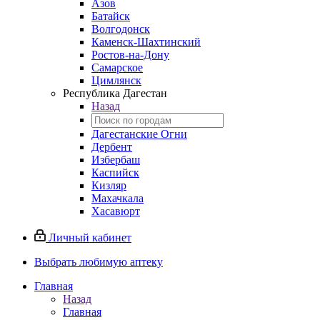
Азов
Батайск
Волгодонск
Каменск-Шахтинский
Ростов-на-Дону
Самарское
Цимлянск
Республика Дагестан
Назад
Дагестанские Огни
Дербент
Избербаш
Каспийск
Кизляр
Махачкала
Хасавюрт
Личный кабинет
Выбрать любимую аптеку
Главная
Назад
Главная