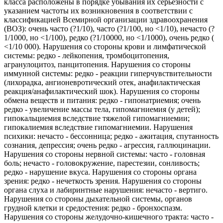
класса расположены в порядке убывания их серьезности с
указанием частоты их возникновения в соответствии с
классификацией Всемирной организации здравоохранения
(ВОЗ): очень часто (?1/10), часто (?1/100, но <1/10), нечасто (?
1/1000, но <1/100), редко (?1/10000, но <1/1000), очень редко (
<1/10 000). Нарушения со стороны крови и лимфатической
системы: редко - лейкопения, тромбоцитопения,
агранулоцитоз, панцитопения. Нарушения со стороны
иммунной системы: редко - реакции гиперчувствительности
(лихорадка, ангионевротический отек, анафилактическая
реакция/анафилактический шок). Нарушения со стороны
обмена веществ и питания: редко - гипонатриемия; очень
редко - увеличение массы тела, гипомагниемия (у детей);
гипокальциемия вследствие тяжелой гипомагниемии;
гипокалиемия вследствие гипомагниемии. Нарушения
психики: нечасто - бессонница; редко - ажитация, спутанность
сознания, депрессия; очень редко - агрессия, галлюцинации.
Нарушения со стороны нервной системы: часто - головная
боль; нечасто - головокружение, парестезии, сонливость;
редко - нарушение вкуса. Нарушения со стороны органа
зрения: редко - нечеткость зрения. Нарушения со стороны
органа слуха и лабиринтные нарушения: нечасто - вертиго.
Нарушения со стороны дыхательной системы, органов
грудной клетки и средостения: редко - бронхоспазм.
Нарушения со стороны желудочно-кишечного тракта: часто -