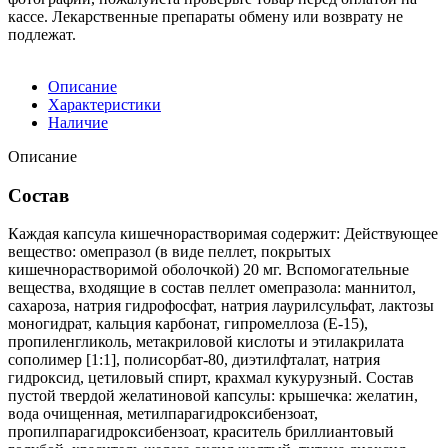
кассе. Лекарственные препараты обмену или возврату не
подлежат.
Описание
Характеристики
Наличие
Описание
Состав
Каждая капсула кишечнорастворимая содержит: Действующее
вещество: омепразол (в виде пеллет, покрытых
кишечнорастворимой оболочкой) 20 мг. Вспомогательные
вещества, входящие в состав пеллет омепразола: маннитол,
сахароза, натрия гидрофосфат, натрия лаурилсульфат, лактозы
моногидрат, кальция карбонат, гипромеллоза (Е-15),
пропиленгликоль, метакриловой кислоты и этилакрилата
сополимер [1:1], полисорбат-80, диэтилфталат, натрия
гидроксид, цетиловый спирт, крахмал кукурузный. Состав
пустой твердой желатиновой капсулы: крышечка: желатин,
вода очищенная, метилпарагидроксибензоат,
пропилпарагидроксибензоат, краситель бриллиантовый