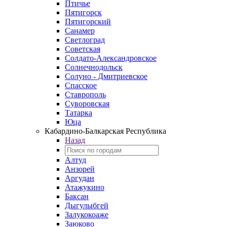
Птичье
Пятигорск
Пятигорский
Санамер
Светлоград
Советская
Солдато-Александровское
Солнечнодольск
Солуно - Дмитриевское
Спасское
Ставрополь
Суворовская
Татарка
Юца
Кабардино‑Балкарская Республика
Назад
Алтуд
Анзорей
Аргудан
Атажукино
Баксан
Дыгулыбгей
Залукокоаже
Заюково