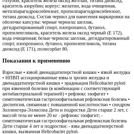
голубой, краситель железа оксид желтый, титана диоксид,
краситель азорубин; корпус: желатин, вода очищенная,
метилпарагидроксибензоат, пропилпарагидроксибензоат,
титана диоксид. Cостав чернил для нанесения маркировки на
оболочке капсулы: черные чернила: шеллак,
дегидратированный спирт, изопропанол, бутанол,
пропиленгликоль, краситель железа оксид черный (Е 172),
вода очищенная; белые чернила: шеллак, дегидратированный
спирт, изопропанол, бутанол, пропиленгликоль, титана
диоксид (Е 171), полисорбат 80.
Показания к применению
Взрослые • язвой двенадцатиперстной кишки • язвой желудка
• НПВП ассоциированные язвы и эрозии желудка и
двенадцатиперстной кишки • эрадикация Helicobacter pylori
при язвенной болезни (в комбинации с соответствующей
антибактериальной терапией) • рефлюкс эзофагит •
симптоматическая гастроэзофагеальная рефлюксная болезнь •
диспепсия, связанная с повышенной кислотностью • синдром
Золлингера-Эллисона Дети и подростки Дети старше 2 лет, с
массой тела не менее 20 кг - рефлюкс эзофагит; -
симптоматическая гастроэзофагеальная рефлюксная болезнь
Дети старше 4 лет и подростки: - язва двенадцатиперстной
кишки, вызванная Helicobacter pylori.