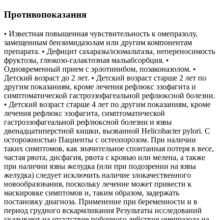
Противопоказания
• Известная повышенная чувствительность к омепразолу,
замещенным бензимидазолам или другим компонентам
препарата. • Дефицит сахаразы/изомальтазы, непереносимость
фруктозы, глюкозо-галактозная мальабсорбция. •
Одновременный прием с эрлотинибом, позаконазолом. •
Детский возраст до 2 лет. • Детский возраст старше 2 лет по
другим показаниям, кроме лечения рефлюкс эзофагита и
симптоматической гастроэзофагеальной рефлюксной болезни.
• Детский возраст старше 4 лет по другим показаниям, кроме
лечения рефлюкс эзофагита, симптоматической
гастроэзофагеальной рефлюксной болезни и язвы
двенадцатиперстной кишки, вызванной Helicobacter pylori. С
осторожностью Пациенты с остеопорозом. При наличии
таких симптомов, как значительное спонтанная потеря в весе,
частая рвота, дисфагия, рвота с кровью или мелена, а также
при наличии язвы желудка (или при подозрении на язвы
желудка) следует исключить наличие злокачественного
новообразования, поскольку лечение может привести к
маскировке симптомов и, таким образом, задержать
постановку диагноза. Применение при беременности и в
период грудного вскармливания Результаты исследований
указывают на отсутствие побочного действия омепразола на