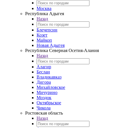
Москва
Республика Адыгея
Назад
Блечепсин
Козет
Майкоп
Новая Адыгея
Республика Северная Осетия-Алания
Назад
Алагир
Беслан
Владикавказ
Дигора
Михайловское
Мичурино
Моздок
Октябрьское
Чикола
Ростовская область
Назад