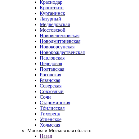
Краснодар
Кропоткин
Курганинск
Лазурный
Медведовская
Мостовской
Нововеличковская
Новодмитриевская
Новокорсунская
Новорождественская
Павловская
Передовая
Полтавская
Роговская
Рязанская
Северская
Совхозный
Сочи
Староминская
Тбилисская
Тихорецк
Успенское
Холмская
Москва и Московская область
Назад