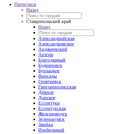
Пятигорск
Назад
Ставропольский край
Назад
Александрийская
Александровское
Анджиевский
Арзгир
Благодарный
Буденновск
Бурлацкое
Винсады
Георгиевск
Григорополисская
Дивное
Донское
Ессентуки
Ессентукская
Железноводск
Зеленокумск
Змейка
Изобильный