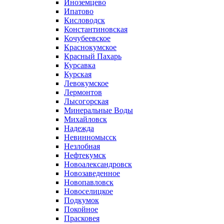
Иноземцево
Ипатово
Кисловодск
Константиновская
Кочубеевское
Краснокумское
Красный Пахарь
Курсавка
Курская
Левокумское
Лермонтов
Лысогорская
Минеральные Воды
Михайловск
Надежда
Невинномысск
Незлобная
Нефтекумск
Новоалександровск
Новозаведенное
Новопавловск
Новоселицкое
Подкумок
Покойное
Прасковея