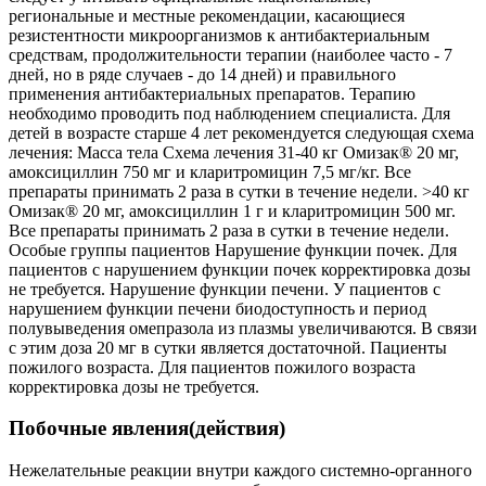
региональные и местные рекомендации, касающиеся
резистентности микроорганизмов к антибактериальным
средствам, продолжительности терапии (наиболее часто - 7
дней, но в ряде случаев - до 14 дней) и правильного
применения антибактериальных препаратов. Терапию
необходимо проводить под наблюдением специалиста. Для
детей в возрасте старше 4 лет рекомендуется следующая схема
лечения: Масса тела Схема лечения 31-40 кг Омизак® 20 мг,
амоксициллин 750 мг и кларитромицин 7,5 мг/кг. Все
препараты принимать 2 раза в сутки в течение недели. >40 кг
Омизак® 20 мг, амоксициллин 1 г и кларитромицин 500 мг.
Все препараты принимать 2 раза в сутки в течение недели.
Особые группы пациентов Нарушение функции почек. Для
пациентов с нарушением функции почек корректировка дозы
не требуется. Нарушение функции печени. У пациентов с
нарушением функции печени биодоступность и период
полувыведения омепразола из плазмы увеличиваются. В связи
с этим доза 20 мг в сутки является достаточной. Пациенты
пожилого возраста. Для пациентов пожилого возраста
корректировка дозы не требуется.
Побочные явления(действия)
Нежелательные реакции внутри каждого системно-органного