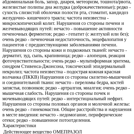
абдоминальная боль, запор, диарея, метеоризм, тошнота/рвота,
железистые полипы дна желудка (доброкачественные); редко -
сухость слизистой оболочки полости рта, стоматит, кандидоз
желудочно- кишечного тракта; частота неизвестна -
микроскопический колит. Нарушения со стороны печени и
желчевыводящих путей: нечасто - повышение активности
печеночных ферментов; редко - гепатит (с желтухой или без);
очень редко - печеночная недостаточность, энцефалопатия у
пациентов с предшествующими заболеваниями печени.
Нарушения со стороны кожи и подкожных тканей: нечасто -
дерматит, зуд, сыпь, крапивница; редко - алопеция, реакция
фоточувствительности; очень редко - мультиформная эритема,
синдром Стивенса-Джонсона, токсический эпидермальный
некролиз; частота неизвестна - подострая кожная красная
волчанка (ПККВ) Нарушения со стороны скелетно-мышечной
и соединительной ткани: нечасто - переломы бедра, костей
запястья, позвонков; редко - артралгия, миалгия; очень редко -
мышечная слабость. Нарушения со стороны почек и
мочевыводящих путей: редко - интерстициальный нефрит.
Нарушения со стороны половых органов и молочной железы:
очень редко - гинекомастия. Общие расстройства и нарушения
в месте введения: нечасто - недомогание, периферические
отеки; редко - повышенное потоотделения.
Характеристики
Действующее вещество
ОМЕПРАЗОЛ