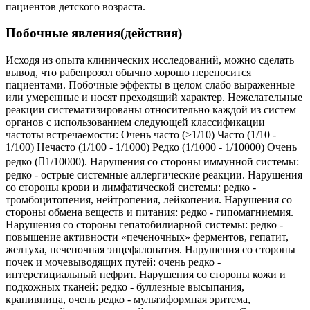
пациентов детского возраста.
Побочные явления(действия)
Исходя из опыта клинических исследований, можно сделать
вывод, что рабепрозол обычно хорошо переносится
пациентами. Побочные эффекты в целом слабо выраженные
или умеренные и носят преходящий характер. Нежелательные
реакции систематизированы относительно каждой из систем
органов с использованием следующей классификации
частоты встречаемости: Очень часто (>1/10) Часто (1/10 -
1/100) Нечасто (1/100 - 1/1000) Редко (1/1000 - 1/10000) Очень
редко (1/10000). Нарушения со стороны иммунной системы:
редко - острые системные аллергические реакции. Нарушения
со стороны крови и лимфатической системы: редко -
тромбоцитопения, нейтропения, лейкопения. Нарушения со
стороны обмена веществ и питания: редко - гипомагниемия.
Нарушения со стороны гепатобилиарной системы: редко -
повышение активности «печеночных» ферментов, гепатит,
желтуха, печеночная энцефалопатия. Нарушения со стороны
почек и мочевыводящих путей: очень редко -
интерстициальный нефрит. Нарушения со стороны кожи и
подкожных тканей: редко - буллезные высыпания,
крапивница, очень редко - мультиформная эритема,