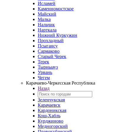
Исламей
Каменномостское
Майский
Малка
Нальчик
Нарткала
Нижний Куркужин
Прохладный
Псыгансу
Сармаково
Старый Черек
Терек
Тырныауз
Урвань
Чегем
Карачаево-Черкесская Республика
Назад
Зеленчукская
Карачаевск
Кардоникская
Кош-Хабль
Курджиново
Медногорский
Правокубанский