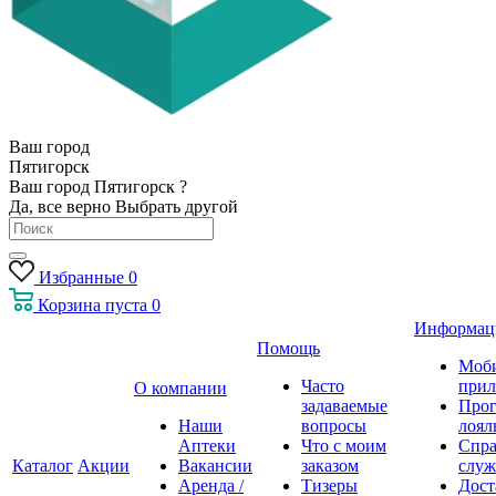
Ваш город
Пятигорск
Ваш город Пятигорск ?
Да, все верно
Выбрать другой
Избранные
0
Корзина
пуста
0
Информац
Помощь
Моб
Часто
прил
О компании
задаваемые
Про
Наши
вопросы
лоял
Аптеки
Что с моим
Спра
Каталог
Акции
Вакансии
заказом
служ
Аренда /
Тизеры
Дост