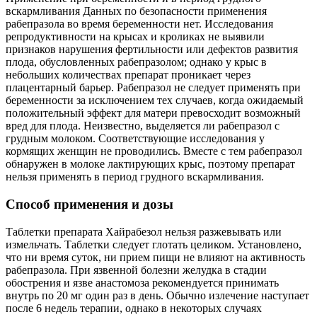
вскармливания Данных по безопасности применения
рабепразола во время беременности нет. Исследования
репродуктивности на крысах и кроликах не выявили
признаков нарушения фертильности или дефектов развития
плода, обусловленных рабепразолом; однако у крыс в
небольших количествах препарат проникает через
плацентарный барьер. Рабепразол не следует применять при
беременности за исключением тех случаев, когда ожидаемый
положительный эффект для матери превосходит возможный
вред для плода. Неизвестно, выделяется ли рабепразол с
грудным молоком. Соответствующие исследования у
кормящих женщин не проводились. Вместе с тем рабепразол
обнаружен в молоке лактирующих крыс, поэтому препарат
нельзя применять в период грудного вскармливания.
Способ применения и дозы
Таблетки препарата Хайрабезол нельзя разжевывать или
измельчать. Таблетки следует глотать целиком. Установлено,
что ни время суток, ни прием пищи не влияют на активность
рабепразола. При язвенной болезни желудка в стадии
обострения и язве анастомоза рекомендуется принимать
внутрь по 20 мг один раз в день. Обычно излечение наступает
после 6 недель терапии, однако в некоторых случаях