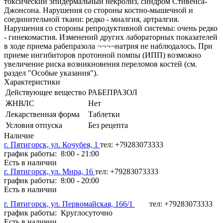
токсический эпидермальный некролиз, синдром Стивенса-
Джонсона. Нарушения со стороны костно-мышечной и
соединительной ткани: редко - миалгия, артралгия.
Нарушения со стороны репродуктивной системы: очень редко
- гинекомастия. Изменений других лабораторных показателей
в ходе приема рабепразола ¬¬¬¬натрия не наблюдалось. При
приеме ингибиторов протонной помпы (ИПП) возможно
увеличение риска возникновения переломов костей (см.
раздел "Особые указания").
Характеристики
Действующее вещество
РАБЕПРАЗОЛ
ЖНВЛС
Нет
Лекарственная форма
Таблетки
Условия отпуска
Без рецепта
Наличие
г. Пятигорск, ул. Кочубея, 1
тел: +79283073333
график работы: 8:00 - 21:00
Есть в наличии
г. Пятигорск, ул. Мира, 16
тел: +79283073333
график работы: 8:00 - 20:00
Есть в наличии
г. Пятигорск, ул. Первомайская, 166/1
тел: +79283073333
график работы: Круглосуточно
Есть в наличии