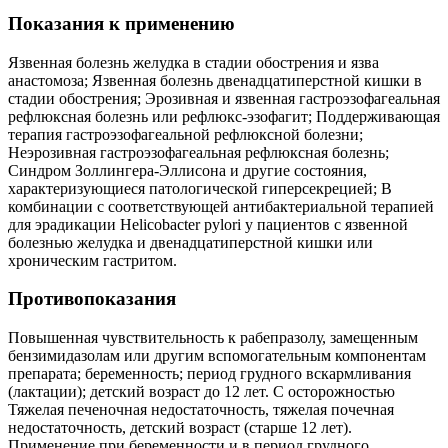
Показания к применению
Язвенная болезнь желудка в стадии обострения и язва
анастомоза; Язвенная болезнь двенадцатиперстной кишки в
стадии обострения; Эрозивная и язвенная гастроэзофагеальная
рефлюксная болезнь или рефлюкс-эзофагит; Поддерживающая
терапия гастроэзофагеальной рефлюксной болезни;
Неэрозивная гастроэзофагеальная рефлюксная болезнь;
Синдром Золлингера-Эллисона и другие состояния,
характеризующиеся патологической гиперсекрецией; В
комбинации с соответствующей антибактериальной терапией
для эрадикации Helicobacter pylori у пациентов с язвенной
болезнью желудка и двенадцатиперстной кишки или
хроническим гастритом.
Противопоказания
Повышенная чувствительность к рабепразолу, замещенным
бензимидазолам или другим вспомогательным компонентам
препарата; беременность; период грудного вскармливания
(лактации); детский возраст до 12 лет. С осторожностью
Тяжелая печеночная недостаточность, тяжелая почечная
недостаточность, детский возраст (старше 12 лет).
Применение при беременности и в период грудного