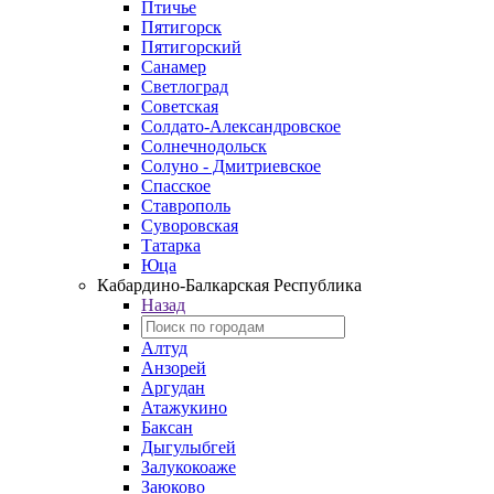
Птичье
Пятигорск
Пятигорский
Санамер
Светлоград
Советская
Солдато-Александровское
Солнечнодольск
Солуно - Дмитриевское
Спасское
Ставрополь
Суворовская
Татарка
Юца
Кабардино‑Балкарская Республика
Назад
Алтуд
Анзорей
Аргудан
Атажукино
Баксан
Дыгулыбгей
Залукокоаже
Заюково