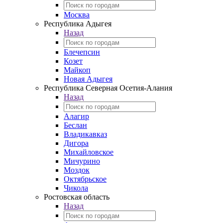
Москва
Республика Адыгея
Назад
Блечепсин
Козет
Майкоп
Новая Адыгея
Республика Северная Осетия-Алания
Назад
Алагир
Беслан
Владикавказ
Дигора
Михайловское
Мичурино
Моздок
Октябрьское
Чикола
Ростовская область
Назад