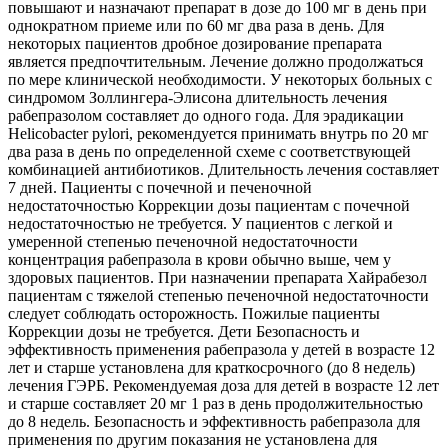
повышают и назначают препарат в дозе до 100 мг в день при
однократном приеме или по 60 мг два раза в день. Для
некоторых пациентов дробное дозирование препарата
является предпочтительным. Лечение должно продолжаться
по мере клинической необходимости. У некоторых больных с
синдромом Золлингера-Элисона длительность лечения
рабепразолом составляет до одного года. Для эрадикации
Helicobacter pylori, рекомендуется принимать внутрь по 20 мг
два раза в день по определенной схеме с соответствующей
комбинацией антибиотиков. Длительность лечения составляет
7 дней. Пациенты с почечной и печеночной
недостаточностью Коррекции дозы пациентам с почечной
недостаточностью не требуется. У пациентов с легкой и
умеренной степенью печеночной недостаточности
концентрация рабепразола в крови обычно выше, чем у
здоровых пациентов. При назначении препарата Хайрабезол
пациентам с тяжелой степенью печеночной недостаточности
следует соблюдать осторожность. Пожилые пациенты
Коррекции дозы не требуется. Дети Безопасность и
эффективность применения рабепразола у детей в возрасте 12
лет и старше установлена для краткосрочного (до 8 недель)
лечения ГЭРБ. Рекомендуемая доза для детей в возрасте 12 лет
и старше составляет 20 мг 1 раз в день продолжительностью
до 8 недель. Безопасность и эффективность рабепразола для
применения по другим показания не установлена для