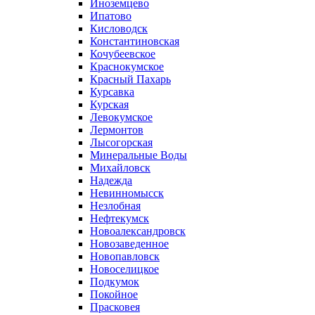
Иноземцево
Ипатово
Кисловодск
Константиновская
Кочубеевское
Краснокумское
Красный Пахарь
Курсавка
Курская
Левокумское
Лермонтов
Лысогорская
Минеральные Воды
Михайловск
Надежда
Невинномысск
Незлобная
Нефтекумск
Новоалександровск
Новозаведенное
Новопавловск
Новоселицкое
Подкумок
Покойное
Прасковея