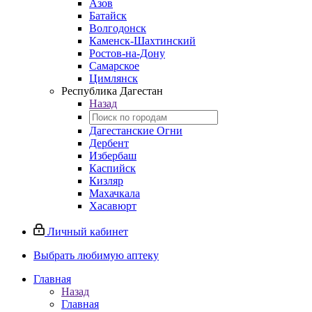
Азов
Батайск
Волгодонск
Каменск-Шахтинский
Ростов-на-Дону
Самарское
Цимлянск
Республика Дагестан
Назад
Дагестанские Огни
Дербент
Избербаш
Каспийск
Кизляр
Махачкала
Хасавюрт
Личный кабинет
Выбрать любимую аптеку
Главная
Назад
Главная