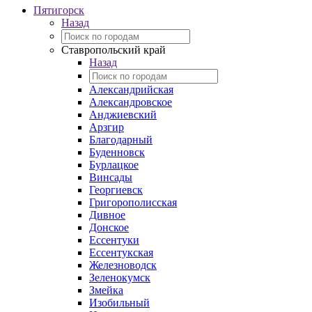
Пятигорск
Назад
Ставропольский край
Назад
Александрийская
Александровское
Анджиевский
Арзгир
Благодарный
Буденновск
Бурлацкое
Винсады
Георгиевск
Григорополисская
Дивное
Донское
Ессентуки
Ессентукская
Железноводск
Зеленокумск
Змейка
Изобильный