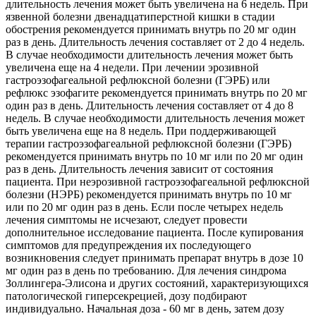
длительность лечения может быть увеличена на 6 недель. При
язвенной болезни двенадцатиперстной кишки в стадии
обострения рекомендуется принимать внутрь по 20 мг один
раз в день. Длительность лечения составляет от 2 до 4 недель.
В случае необходимости длительность лечения может быть
увеличена еще на 4 недели. При лечении эрозивной
гастроэзофагеальной рефлюксной болезни (ГЭРБ) или
рефлюкс эзофагите рекомендуется принимать внутрь по 20 мг
один раз в день. Длительность лечения составляет от 4 до 8
недель. В случае необходимости длительность лечения может
быть увеличена еще на 8 недель. При поддерживающей
терапии гастроэзофагеальной рефлюксной болезни (ГЭРБ)
рекомендуется принимать внутрь по 10 мг или по 20 мг один
раз в день. Длительность лечения зависит от состояния
пациента. При неэрозивной гастроэзофагеальной рефлюксной
болезни (НЭРБ) рекомендуется принимать внутрь по 10 мг
или по 20 мг один раз в день. Если после четырех недель
лечения симптомы не исчезают, следует провести
дополнительное исследование пациента. После купирования
симптомов для предупреждения их последующего
возникновения следует принимать препарат внутрь в дозе 10
мг один раз в день по требованию. Для лечения синдрома
Золлингера-Элисона и других состояний, характеризующихся
патологической гиперсекрецией, дозу подбирают
индивидуально. Начальная доза - 60 мг в день, затем дозу