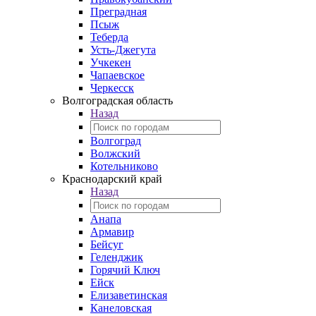
Преградная
Псыж
Теберда
Усть-Джегута
Учкекен
Чапаевское
Черкесск
Волгоградская область
Назад
Волгоград
Волжский
Котельниково
Краснодарский край
Назад
Анапа
Армавир
Бейсуг
Геленджик
Горячий Ключ
Ейск
Елизаветинская
Канеловская