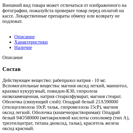
Внешний вид товара может отличаться от изображенного на
фотографии, пожалуйста проверьте товар перед оплатой на
кассе. Лекарственные препараты обмену или возврату не
подлежат.
Описание
Характеристики
Наличие
Описание
Состав
Действующее вещество: рабепразол натрия - 10 мг.
Вспомогательные вещества: магния оксид легкий, маннитол,
крахмал кукурузный, повидон-К30, гипролоза
низкозамещенная, натрия стеарилфумарат, магния стеарат.
Оболочка (связующий слой): Опадрай белый 21А590000
(этилцеллюлоза 10сР, тальк, гипромеллоза 15cP), магния
оксид легкий. Оболочка (кишечнорастворимая): Опадрай
белый 94O580000 (метакриловой кислоты сополимер (тип А),
триэтилцитрат, титана диоксид, тальк), краситель железа
оксид красный.