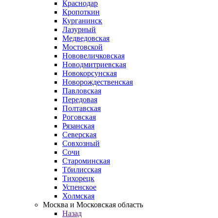
Краснодар
Кропоткин
Курганинск
Лазурный
Медведовская
Мостовской
Нововеличковская
Новодмитриевская
Новокорсунская
Новорождественская
Павловская
Передовая
Полтавская
Роговская
Рязанская
Северская
Совхозный
Сочи
Староминская
Тбилисская
Тихорецк
Успенское
Холмская
Москва и Московская область
Назад