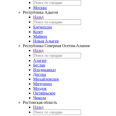
Москва
Республика Адыгея
Назад
Блечепсин
Козет
Майкоп
Новая Адыгея
Республика Северная Осетия-Алания
Назад
Алагир
Беслан
Владикавказ
Дигора
Михайловское
Мичурино
Моздок
Октябрьское
Чикола
Ростовская область
Назад