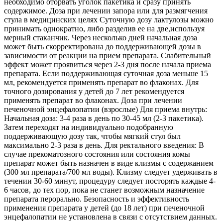
необходимо оторвать уголок пакетика и сразу принять
содержимое. Доза при лечении запора или для размягчения
стула в медицинских целях Суточную дозу лактулозы можно
принимать однократно, либо разделив ее на две,используя
мерный стаканчик. Через несколько дней начальная доза
может быть скорректирована до поддерживающей дозы в
зависимости от реакции на прием препарата. Слабительный
эффект может проявиться через 2-3 дня после начала приема
препарата. Если поддерживающая суточная доза меньше 15
мл, рекомендуется применять препарат во флаконах. Для
точного дозирования у детей до 7 лет рекомендуется
применять препарат во флаконах. Доза при лечении
печеночной энцефалопатии (взрослые) Для приема внутрь:
Начальная доза: 3-4 раза в день по 30-45 мл (2-3 пакетика).
Затем переходят на индивидуально подобранную
поддерживающую дозу так, чтобы мягкий стул был
максимально 2-3 раза в день. Для ректального введения: В
случае прекоматозного состояния или состояния комы
препарат может быть назначен в виде клизмы с содержанием
(300 мл препарата/700 мл воды). Клизму следует удерживать в
течении 30-60 минут, процедуру следует посторять каждые 4-
6 часов, до тех пор, пока не станет возможным назначение
препарата перорально. Безопасность и эффективность
применения препарата у детей (до 18 лет) при печеночной
энцефалопатии не установлена в связи с отсутствием данных.