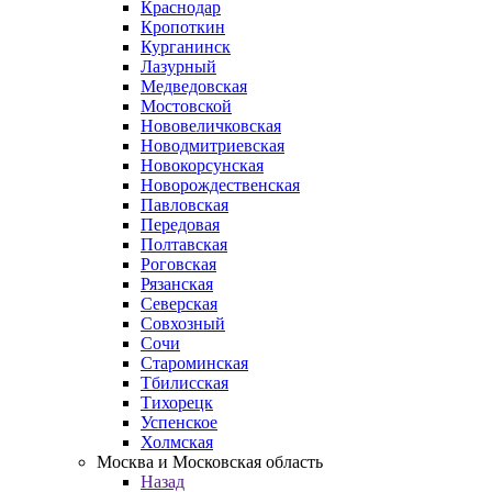
Краснодар
Кропоткин
Курганинск
Лазурный
Медведовская
Мостовской
Нововеличковская
Новодмитриевская
Новокорсунская
Новорождественская
Павловская
Передовая
Полтавская
Роговская
Рязанская
Северская
Совхозный
Сочи
Староминская
Тбилисская
Тихорецк
Успенское
Холмская
Москва и Московская область
Назад