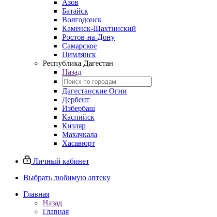
Азов
Батайск
Волгодонск
Каменск-Шахтинский
Ростов-на-Дону
Самарское
Цимлянск
Республика Дагестан
Назад
Дагестанские Огни
Дербент
Избербаш
Каспийск
Кизляр
Махачкала
Хасавюрт
Личный кабинет
Выбрать любимую аптеку
Главная
Назад
Главная