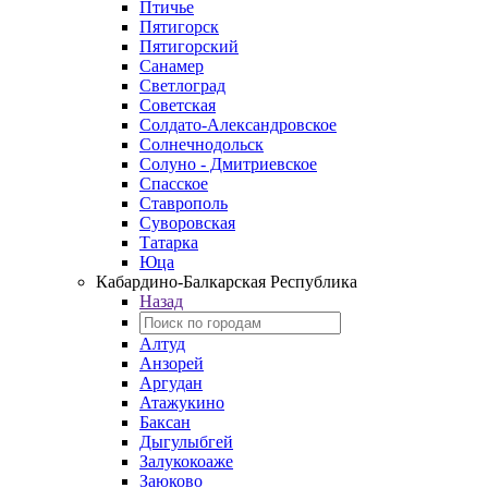
Птичье
Пятигорск
Пятигорский
Санамер
Светлоград
Советская
Солдато-Александровское
Солнечнодольск
Солуно - Дмитриевское
Спасское
Ставрополь
Суворовская
Татарка
Юца
Кабардино‑Балкарская Республика
Назад
Алтуд
Анзорей
Аргудан
Атажукино
Баксан
Дыгулыбгей
Залукокоаже
Заюково