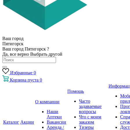
Ваш город
Пятигорск
Ваш город Пятигорск ?
Да, все верно
Выбрать другой
Избранные
0
Корзина
пуста
0
Информац
Помощь
Моб
Часто
прил
О компании
задаваемые
Про
Наши
вопросы
лоял
Аптеки
Что с моим
Спра
Каталог
Акции
Вакансии
заказом
служ
Аренда /
Тизеры
Дост