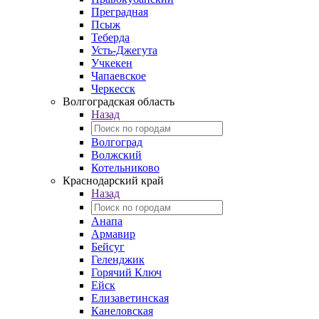
Преградная
Псыж
Теберда
Усть-Джегута
Учкекен
Чапаевское
Черкесск
Волгоградская область
Назад
Волгоград
Волжский
Котельниково
Краснодарский край
Назад
Анапа
Армавир
Бейсуг
Геленджик
Горячий Ключ
Ейск
Елизаветинская
Канеловская