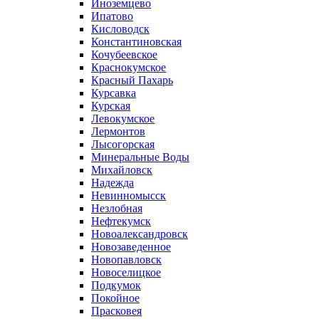
Иноземцево
Ипатово
Кисловодск
Константиновская
Кочубеевское
Краснокумское
Красный Пахарь
Курсавка
Курская
Левокумское
Лермонтов
Лысогорская
Минеральные Воды
Михайловск
Надежда
Невинномысск
Незлобная
Нефтекумск
Новоалександровск
Новозаведенное
Новопавловск
Новоселицкое
Подкумок
Покойное
Прасковея