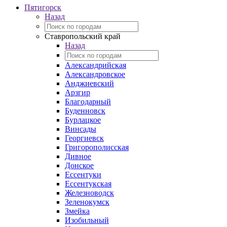
Пятигорск
Назад
Ставропольский край
Назад
Александрийская
Александровское
Анджиевский
Арзгир
Благодарный
Буденновск
Бурлацкое
Винсады
Георгиевск
Григорополисская
Дивное
Донское
Ессентуки
Ессентукская
Железноводск
Зеленокумск
Змейка
Изобильный