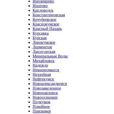
Иноземцево
Ипатово
Кисловодск
Константиновская
Кочубеевское
Краснокумское
Красный Пахарь
Курсавка
Курская
Левокумское
Лермонтов
Лысогорская
Минеральные Воды
Михайловск
Надежда
Невинномысск
Незлобная
Нефтекумск
Новоалександровск
Новозаведенное
Новопавловск
Новоселицкое
Подкумок
Покойное
Прасковея