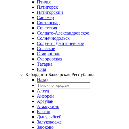
Птичье
Пятигорск
Пятигорский
Санамер
Светлоград
Советская
Солдато-Александровское
Солнечнодольск
Солуно - Дмитриевское
Спасское
Ставрополь
Суворовская
Татарка
Юца
Кабардино‑Балкарская Республика
Назад
Алтуд
Анзорей
Аргудан
Атажукино
Баксан
Дыгулыбгей
Залукокоаже
Заюково