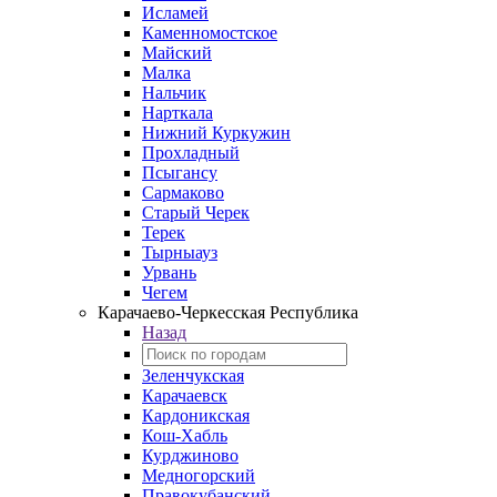
Исламей
Каменномостское
Майский
Малка
Нальчик
Нарткала
Нижний Куркужин
Прохладный
Псыгансу
Сармаково
Старый Черек
Терек
Тырныауз
Урвань
Чегем
Карачаево-Черкесская Республика
Назад
Зеленчукская
Карачаевск
Кардоникская
Кош-Хабль
Курджиново
Медногорский
Правокубанский