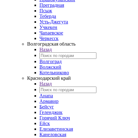
Преградная
Псыж
Теберда
Усть-Джегута
Учкекен
Чапаевское
Черкесск
Волгоградская область
Назад
Волгоград
Волжский
Котельниково
Краснодарский край
Назад
Анапа
Армавир
Бейсуг
Геленджик
Горячий Ключ
Ейск
Елизаветинская
Канеловская