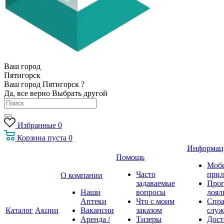
Ваш город
Пятигорск
Ваш город Пятигорск ?
Да, все верно
Выбрать другой
Избранные
0
Корзина
пуста
0
Информац
Помощь
Моб
Часто
прил
О компании
задаваемые
Про
Наши
вопросы
лоял
Аптеки
Что с моим
Спра
Каталог
Акции
Вакансии
заказом
служ
Аренда /
Тизеры
Дост