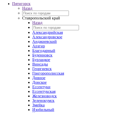
Пятигорск
Назад
Ставропольский край
Назад
Александрийская
Александровское
Анджиевский
Арзгир
Благодарный
Буденновск
Бурлацкое
Винсады
Георгиевск
Григорополисская
Дивное
Донское
Ессентуки
Ессентукская
Железноводск
Зеленокумск
Змейка
Изобильный