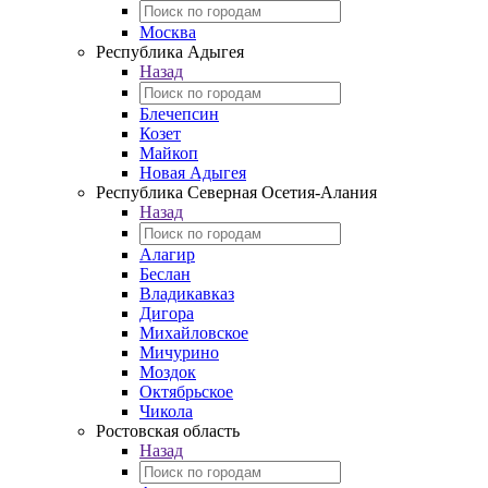
Москва
Республика Адыгея
Назад
Блечепсин
Козет
Майкоп
Новая Адыгея
Республика Северная Осетия-Алания
Назад
Алагир
Беслан
Владикавказ
Дигора
Михайловское
Мичурино
Моздок
Октябрьское
Чикола
Ростовская область
Назад