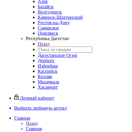
Азов
Батайск
Волгодонск
Каменск-Шахтинский
Ростов-на-Дону
Самарское
Цимлянск
Республика Дагестан
Назад
Дагестанские Огни
Дербент
Избербаш
Каспийск
Кизляр
Махачкала
Хасавюрт
Личный кабинет
Выбрать любимую аптеку
Главная
Назад
Главная