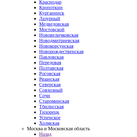
Краснодар
Кропоткин
Курганинск
Лазурный
Медведовская
Мостовской
Нововеличковская
Новодмитриевская
Новокорсунская
Новорождественская
Павловская
Передовая
Полтавская
Роговская
Рязанская
Северская
Совхозный
Сочи
Староминская
Тбилисская
Тихорецк
Успенское
Холмская
Москва и Московская область
Назад