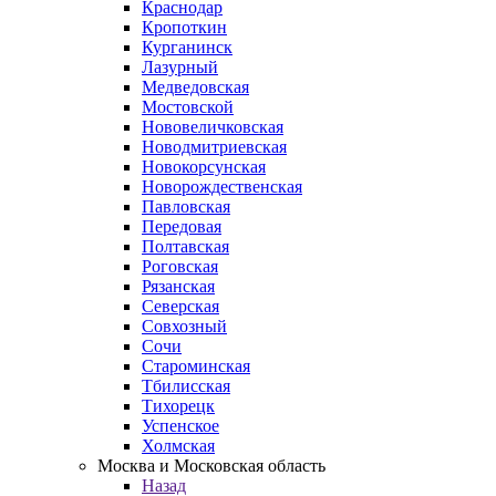
Краснодар
Кропоткин
Курганинск
Лазурный
Медведовская
Мостовской
Нововеличковская
Новодмитриевская
Новокорсунская
Новорождественская
Павловская
Передовая
Полтавская
Роговская
Рязанская
Северская
Совхозный
Сочи
Староминская
Тбилисская
Тихорецк
Успенское
Холмская
Москва и Московская область
Назад