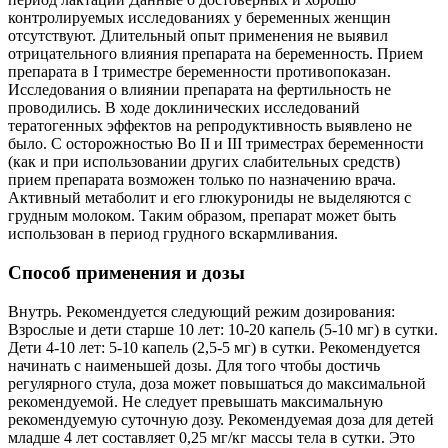
контролируемых исследованиях у беременных женщин
отсутствуют. Длительный опыт применения не выявил
отрицательного влияния препарата на беременность. Прием
препарата в I триместре беременности противопоказан.
Исследования о влиянии препарата на фертильность не
проводились. В ходе доклинических исследований
тератогенных эффектов на репродуктивность выявлено не
было. С осторожностью Во II и III триместрах беременности
(как и при использовании других слабительных средств)
прием препарата возможен только по назначению врача.
Активный метаболит и его глюкурониды не выделяются с
грудным молоком. Таким образом, препарат может быть
использован в период грудного вскармливания.
Способ применения и дозы
Внутрь. Рекомендуется следующий режим дозирования:
Взрослые и дети старше 10 лет: 10-20 капель (5-10 мг) в сутки.
Дети 4-10 лет: 5-10 капель (2,5-5 мг) в сутки. Рекомендуется
начинать с наименьшей дозы. Для того чтобы достичь
регулярного стула, доза может повышаться до максимальной
рекомендуемой. Не следует превышать максимальную
рекомендуемую суточную дозу. Рекомендуемая доза для детей
младше 4 лет составляет 0,25 мг/кг массы тела в сутки. Это