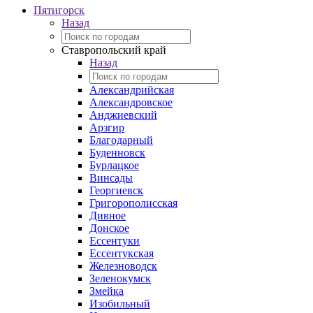
Пятигорск
Назад
Ставропольский край
Назад
Александрийская
Александровское
Анджиевский
Арзгир
Благодарный
Буденновск
Бурлацкое
Винсады
Георгиевск
Григорополисская
Дивное
Донское
Ессентуки
Ессентукская
Железноводск
Зеленокумск
Змейка
Изобильный