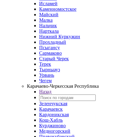
Исламей
Каменномостское
Майский
Малка
Нальчик
Нарткала
Нижний Куркужин
Прохладный
Псыгансу
Сармаково
Старый Черек
Терек
Тырныауз
Урвань
Чегем
Карачаево-Черкесская Республика
Назад
Зеленчукская
Карачаевск
Кардоникская
Кош-Хабль
Курджиново
Медногорский
Правокубанский