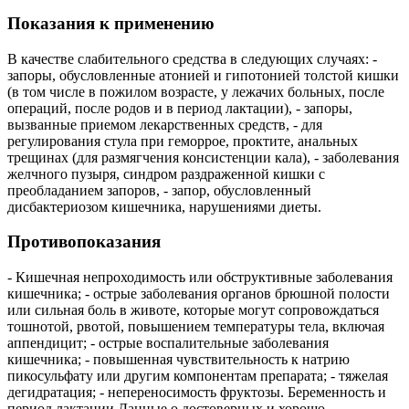
Показания к применению
В качестве слабительного средства в следующих случаях: -
запоры, обусловленные атонией и гипотонией толстой кишки
(в том числе в пожилом возрасте, у лежачих больных, после
операций, после родов и в период лактации), - запоры,
вызванные приемом лекарственных средств, - для
регулирования стула при геморрое, проктите, анальных
трещинах (для размягчения консистенции кала), - заболевания
желчного пузыря, синдром раздраженной кишки с
преобладанием запоров, - запор, обусловленный
дисбактериозом кишечника, нарушениями диеты.
Противопоказания
- Кишечная непроходимость или обструктивные заболевания
кишечника; - острые заболевания органов брюшной полости
или сильная боль в животе, которые могут сопровождаться
тошнотой, рвотой, повышением температуры тела, включая
аппендицит; - острые воспалительные заболевания
кишечника; - повышенная чувствительность к натрию
пикосульфату или другим компонентам препарата; - тяжелая
дегидратация; - непереносимость фруктозы. Беременность и
период лактации Данные о достоверных и хорошо