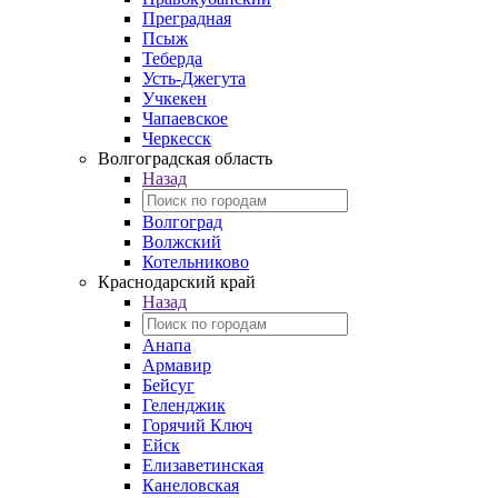
Преградная
Псыж
Теберда
Усть-Джегута
Учкекен
Чапаевское
Черкесск
Волгоградская область
Назад
Волгоград
Волжский
Котельниково
Краснодарский край
Назад
Анапа
Армавир
Бейсуг
Геленджик
Горячий Ключ
Ейск
Елизаветинская
Канеловская