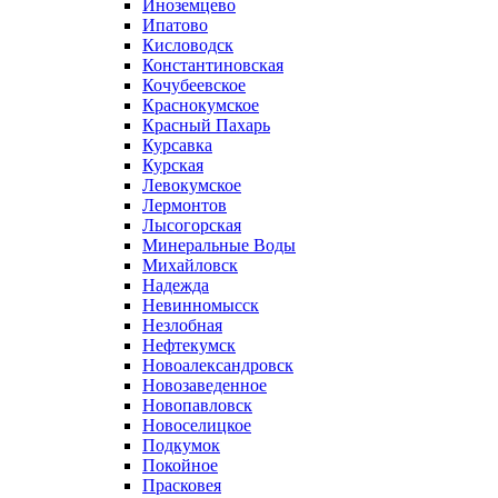
Иноземцево
Ипатово
Кисловодск
Константиновская
Кочубеевское
Краснокумское
Красный Пахарь
Курсавка
Курская
Левокумское
Лермонтов
Лысогорская
Минеральные Воды
Михайловск
Надежда
Невинномысск
Незлобная
Нефтекумск
Новоалександровск
Новозаведенное
Новопавловск
Новоселицкое
Подкумок
Покойное
Прасковея