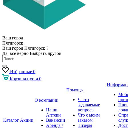
Ваш город
Пятигорск
Ваш город Пятигорск ?
Да, все верно
Выбрать другой
Избранные
0
Корзина
пуста
0
Информац
Помощь
Моб
Часто
прил
О компании
задаваемые
Про
Наши
вопросы
лоял
Аптеки
Что с моим
Спра
Каталог
Акции
Вакансии
заказом
служ
Аренда /
Тизеры
Дост