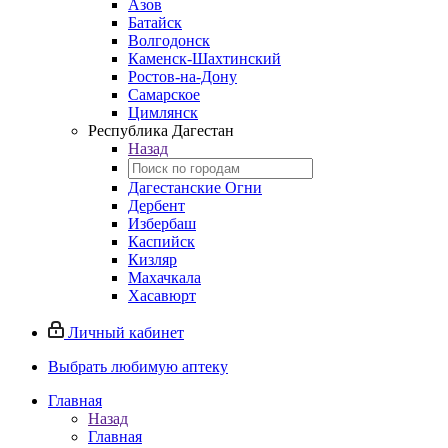
Азов
Батайск
Волгодонск
Каменск-Шахтинский
Ростов-на-Дону
Самарское
Цимлянск
Республика Дагестан
Назад
Дагестанские Огни
Дербент
Избербаш
Каспийск
Кизляр
Махачкала
Хасавюрт
Личный кабинет
Выбрать любимую аптеку
Главная
Назад
Главная