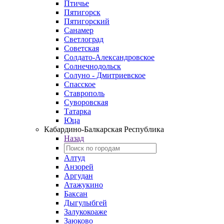
Птичье
Пятигорск
Пятигорский
Санамер
Светлоград
Советская
Солдато-Александровское
Солнечнодольск
Солуно - Дмитриевское
Спасское
Ставрополь
Суворовская
Татарка
Юца
Кабардино‑Балкарская Республика
Назад
Алтуд
Анзорей
Аргудан
Атажукино
Баксан
Дыгулыбгей
Залукокоаже
Заюково